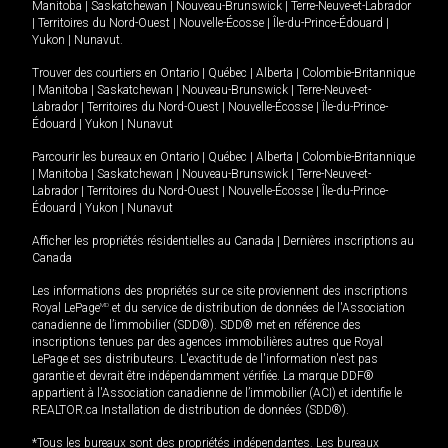
Manitoba
|
Saskatchewan
|
Nouveau-Brunswick
|
Terre-Neuve-et-Labrador
|
Territoires du Nord-Ouest
|
Nouvelle-Écosse
|
Île-du-Prince-Édouard
|
Yukon
|
Nunavut
.
Trouver des courtiers en
Ontario
|
Québec
|
Alberta
|
Colombie-Britannique
|
Manitoba
|
Saskatchewan
|
Nouveau-Brunswick
|
Terre-Neuve-et-
Labrador
|
Territoires du Nord-Ouest
|
Nouvelle-Écosse
|
Île-du-Prince-
Édouard
|
Yukon
|
Nunavut
Parcourir les bureaux en
Ontario
|
Québec
|
Alberta
|
Colombie-Britannique
|
Manitoba
|
Saskatchewan
|
Nouveau-Brunswick
|
Terre-Neuve-et-
Labrador
|
Territoires du Nord-Ouest
|
Nouvelle-Écosse
|
Île-du-Prince-
Édouard
|
Yukon
|
Nunavut
Afficher les propriétés résidentielles au Canada
|
Dernières inscriptions au
Canada
Les informations des propriétés sur ce site proviennent des inscriptions
Royal LePage
MD
et du service de distribution de données de l'Association
canadienne de l’immobilier (SDD®). SDD® met en référence des
inscriptions tenues par des agences immobilières autres que Royal
LePage et ses distributeurs. L'exactitude de l'information n'est pas
garantie et devrait être indépendamment vérifiée. La marque DDF®
appartient à l'Association canadienne de l’immobilier (ACI) et identifie le
REALTOR.ca Installation de distribution de données (SDD®).
*Tous les bureaux sont des propriétés indépendantes. Les bureaux