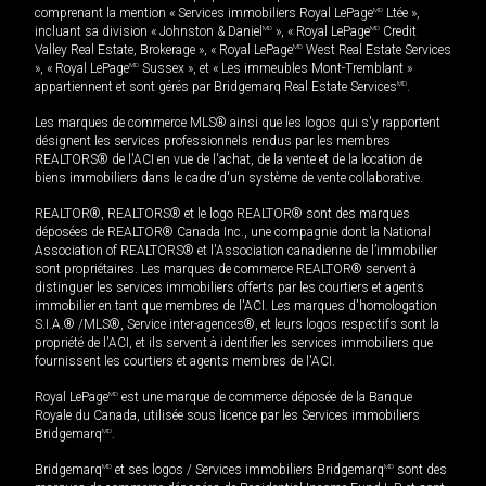
comprenant la mention « Services immobiliers Royal LePage
MD
Ltée »,
incluant sa division « Johnston & Daniel
MD
», « Royal LePage
MD
Credit
Valley Real Estate, Brokerage », « Royal LePage
MD
West Real Estate Services
», « Royal LePage
MD
Sussex », et « Les immeubles Mont-Tremblant »
appartiennent et sont gérés par Bridgemarq Real Estate Services
MD
.
Les marques de commerce MLS® ainsi que les logos qui s'y rapportent
désignent les services professionnels rendus par les membres
REALTORS® de l'ACI en vue de l'achat, de la vente et de la location de
biens immobiliers dans le cadre d'un système de vente collaborative.
REALTOR®, REALTORS® et le logo REALTOR® sont des marques
déposées de REALTOR® Canada Inc., une compagnie dont la National
Association of REALTORS® et l'Association canadienne de l’immobilier
sont propriétaires. Les marques de commerce REALTOR® servent à
distinguer les services immobiliers offerts par les courtiers et agents
immobilier en tant que membres de l'ACI. Les marques d'homologation
S.I.A.® /MLS®, Service inter-agences®, et leurs logos respectifs sont la
propriété de l'ACI, et ils servent à identifier les services immobiliers que
fournissent les courtiers et agents membres de l'ACI.
Royal LePage
MD
est une marque de commerce déposée de la Banque
Royale du Canada, utilisée sous licence par les Services immobiliers
Bridgemarq
MD
.
Bridgemarq
MD
et ses logos / Services immobiliers Bridgemarq
MD
sont des