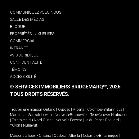
COMMUNIQUEZ AVEC NOUS
SALLE DES MÉDIAS
BLOGUE
PROPRIÉTÉS LUXUEUSES
COMMERCIAL
INTRANET
AVIS JURIDIQUE
CONFIDENTIALITÉ
TÉMOINS
ACCESSIBILITÉ
© SERVICES IMMOBILIERS BRIDGEMARQ
, 2026.
MD
TOUS DROITS RÉSERVÉS.
Trouver une maison
Ontario
|
Québec
|
Alberta
|
Colombie-Britannique
|
Manitoba
|
Saskatchewan
|
Nouveau-Brunswick
|
Terre-Neuve-et-Labrador
|
Territoires du Nord-Ouest
|
Nouvelle-Écosse
|
Île-du-Prince-Édouard
|
Yukon
|
Nunavut
.
Maisons à louer -
Ontario
|
Québec
|
Alberta
|
Colombie-Britannique
|