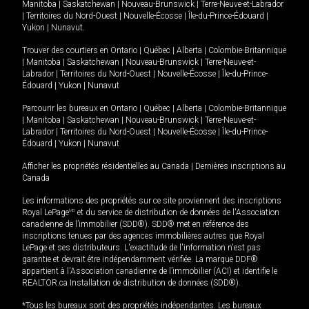
Manitoba
|
Saskatchewan
|
Nouveau-Brunswick
|
Terre-Neuve-et-Labrador
|
Territoires du Nord-Ouest
|
Nouvelle-Écosse
|
Île-du-Prince-Édouard
|
Yukon
|
Nunavut
.
Trouver des courtiers en
Ontario
|
Québec
|
Alberta
|
Colombie-Britannique
|
Manitoba
|
Saskatchewan
|
Nouveau-Brunswick
|
Terre-Neuve-et-
Labrador
|
Territoires du Nord-Ouest
|
Nouvelle-Écosse
|
Île-du-Prince-
Édouard
|
Yukon
|
Nunavut
Parcourir les bureaux en
Ontario
|
Québec
|
Alberta
|
Colombie-Britannique
|
Manitoba
|
Saskatchewan
|
Nouveau-Brunswick
|
Terre-Neuve-et-
Labrador
|
Territoires du Nord-Ouest
|
Nouvelle-Écosse
|
Île-du-Prince-
Édouard
|
Yukon
|
Nunavut
Afficher les propriétés résidentielles au Canada
|
Dernières inscriptions au
Canada
Les informations des propriétés sur ce site proviennent des inscriptions
Royal LePage
MD
et du service de distribution de données de l'Association
canadienne de l’immobilier (SDD®). SDD® met en référence des
inscriptions tenues par des agences immobilières autres que Royal
LePage et ses distributeurs. L'exactitude de l'information n'est pas
garantie et devrait être indépendamment vérifiée. La marque DDF®
appartient à l'Association canadienne de l’immobilier (ACI) et identifie le
REALTOR.ca Installation de distribution de données (SDD®).
*Tous les bureaux sont des propriétés indépendantes. Les bureaux