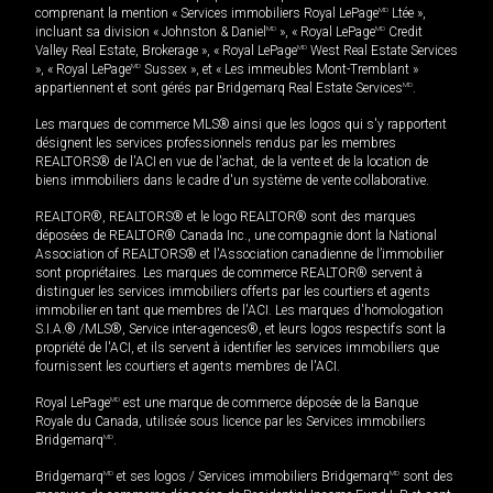
comprenant la mention « Services immobiliers Royal LePage
MD
Ltée »,
incluant sa division « Johnston & Daniel
MD
», « Royal LePage
MD
Credit
Valley Real Estate, Brokerage », « Royal LePage
MD
West Real Estate Services
», « Royal LePage
MD
Sussex », et « Les immeubles Mont-Tremblant »
appartiennent et sont gérés par Bridgemarq Real Estate Services
MD
.
Les marques de commerce MLS® ainsi que les logos qui s'y rapportent
désignent les services professionnels rendus par les membres
REALTORS® de l'ACI en vue de l'achat, de la vente et de la location de
biens immobiliers dans le cadre d'un système de vente collaborative.
REALTOR®, REALTORS® et le logo REALTOR® sont des marques
déposées de REALTOR® Canada Inc., une compagnie dont la National
Association of REALTORS® et l'Association canadienne de l’immobilier
sont propriétaires. Les marques de commerce REALTOR® servent à
distinguer les services immobiliers offerts par les courtiers et agents
immobilier en tant que membres de l'ACI. Les marques d'homologation
S.I.A.® /MLS®, Service inter-agences®, et leurs logos respectifs sont la
propriété de l'ACI, et ils servent à identifier les services immobiliers que
fournissent les courtiers et agents membres de l'ACI.
Royal LePage
MD
est une marque de commerce déposée de la Banque
Royale du Canada, utilisée sous licence par les Services immobiliers
Bridgemarq
MD
.
Bridgemarq
MD
et ses logos / Services immobiliers Bridgemarq
MD
sont des