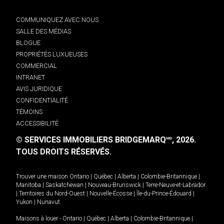
COMMUNIQUEZ AVEC NOUS
SALLE DES MÉDIAS
BLOGUE
PROPRIÉTÉS LUXUEUSES
COMMERCIAL
INTRANET
AVIS JURIDIQUE
CONFIDENTIALITÉ
TÉMOINS
ACCESSIBILITÉ
© SERVICES IMMOBILIERS BRIDGEMARQ
, 2026.
MD
TOUS DROITS RÉSERVÉS.
Trouver une maison
Ontario
|
Québec
|
Alberta
|
Colombie-Britannique
|
Manitoba
|
Saskatchewan
|
Nouveau-Brunswick
|
Terre-Neuve-et-Labrador
|
Territoires du Nord-Ouest
|
Nouvelle-Écosse
|
Île-du-Prince-Édouard
|
Yukon
|
Nunavut
.
Maisons à louer -
Ontario
|
Québec
|
Alberta
|
Colombie-Britannique
|