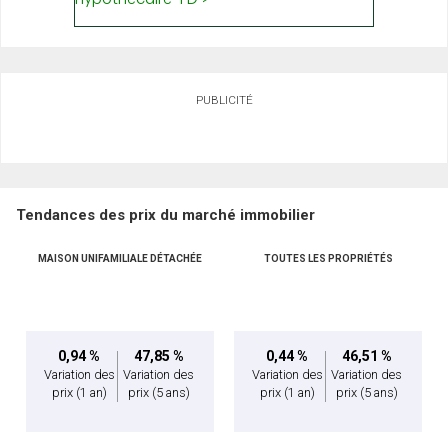
PUBLICITÉ
Tendances des prix du marché immobilier
MAISON UNIFAMILIALE DÉTACHÉE
TOUTES LES PROPRIÉTÉS
0,94 %
47,85 %
0,44 %
46,51 %
Variation des
Variation des
Variation des
Variation des
prix
(1 an)
prix
(5 ans)
prix
(1 an)
prix
(5 ans)