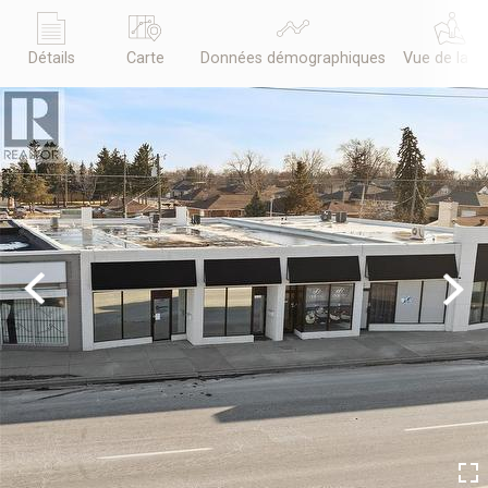
Détails
Carte
Données démographiques
Vue de la r
Previous
Next