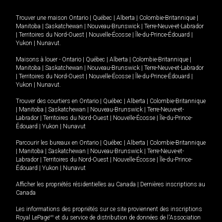
Trouver une maison
Ontario
|
Québec
|
Alberta
|
Colombie-Britannique
|
Manitoba
|
Saskatchewan
|
Nouveau-Brunswick
|
Terre-Neuve-et-Labrador
|
Territoires du Nord-Ouest
|
Nouvelle-Écosse
|
Île-du-Prince-Édouard
|
Yukon
|
Nunavut
.
Maisons à louer -
Ontario
|
Québec
|
Alberta
|
Colombie-Britannique
|
Manitoba
|
Saskatchewan
|
Nouveau-Brunswick
|
Terre-Neuve-et-Labrador
|
Territoires du Nord-Ouest
|
Nouvelle-Écosse
|
Île-du-Prince-Édouard
|
Yukon
|
Nunavut
.
Trouver des courtiers en
Ontario
|
Québec
|
Alberta
|
Colombie-Britannique
|
Manitoba
|
Saskatchewan
|
Nouveau-Brunswick
|
Terre-Neuve-et-
Labrador
|
Territoires du Nord-Ouest
|
Nouvelle-Écosse
|
Île-du-Prince-
Édouard
|
Yukon
|
Nunavut
Parcourir les bureaux en
Ontario
|
Québec
|
Alberta
|
Colombie-Britannique
|
Manitoba
|
Saskatchewan
|
Nouveau-Brunswick
|
Terre-Neuve-et-
Labrador
|
Territoires du Nord-Ouest
|
Nouvelle-Écosse
|
Île-du-Prince-
Édouard
|
Yukon
|
Nunavut
Afficher les propriétés résidentielles au Canada
|
Dernières inscriptions au
Canada
Les informations des propriétés sur ce site proviennent des inscriptions
Royal LePage
MD
et du service de distribution de données de l'Association