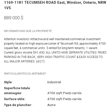
1169-1181 TECUMSEH ROAD East, Windsor, Ontario, N8W
1V5
889 000
$
INFORMATIONS SUR LA PROPRIÉTÉ
Attention investors! Attractive and well maintained commercial investment
property located on high exposure corner of Tecumseh Rd, approximately 4700
square feet, 4 commercial units: 3 rented for long-term tenants, 1 vacant.
Current gross income $41,400. ALL UNITS HAVE SEPARATE UTILITIES. PAVED
PARKING IN THE BACK, VERY HIGH TRAFFIC COUNT & EASY ACCESS TO
ALL MAJOR ARTERIES. (id:27)
PARTICULARITÉS DU BÂTIMENT :
Style:
Industriel
Superficie totale
aménagée:
4700 sqft Pieds carrés
Surface utile:
4700 sqft Pieds carrés
Type de plancher:
Autre