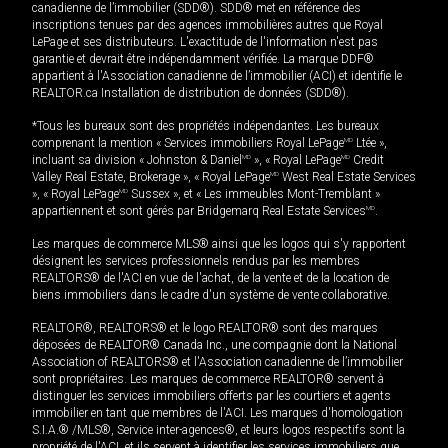
canadienne de l’immobilier (SDD®). SDD® met en référence des
inscriptions tenues par des agences immobilières autres que Royal
LePage et ses distributeurs. L'exactitude de l'information n'est pas
garantie et devrait être indépendamment vérifiée. La marque DDF®
appartient à l'Association canadienne de l’immobilier (ACI) et identifie le
REALTOR.ca Installation de distribution de données (SDD®).
*Tous les bureaux sont des propriétés indépendantes. Les bureaux
comprenant la mention « Services immobiliers Royal LePage
MD
Ltée »,
incluant sa division « Johnston & Daniel
MD
», « Royal LePage
MD
Credit
Valley Real Estate, Brokerage », « Royal LePage
MD
West Real Estate Services
», « Royal LePage
MD
Sussex », et « Les immeubles Mont-Tremblant »
appartiennent et sont gérés par Bridgemarq Real Estate Services
MD
.
Les marques de commerce MLS® ainsi que les logos qui s'y rapportent
désignent les services professionnels rendus par les membres
REALTORS® de l'ACI en vue de l'achat, de la vente et de la location de
biens immobiliers dans le cadre d'un système de vente collaborative.
REALTOR®, REALTORS® et le logo REALTOR® sont des marques
déposées de REALTOR® Canada Inc., une compagnie dont la National
Association of REALTORS® et l'Association canadienne de l’immobilier
sont propriétaires. Les marques de commerce REALTOR® servent à
distinguer les services immobiliers offerts par les courtiers et agents
immobilier en tant que membres de l'ACI. Les marques d'homologation
S.I.A.® /MLS®, Service inter-agences®, et leurs logos respectifs sont la
propriété de l'ACI, et ils servent à identifier les services immobiliers que