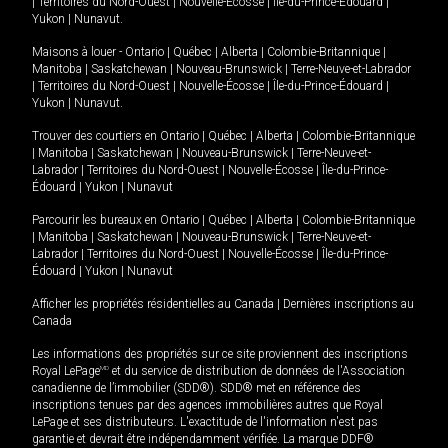
|
Territoires du Nord-Ouest
|
Nouvelle-Écosse
|
Île-du-Prince-Édouard
|
Yukon
|
Nunavut
.
Maisons à louer -
Ontario
|
Québec
|
Alberta
|
Colombie-Britannique
|
Manitoba
|
Saskatchewan
|
Nouveau-Brunswick
|
Terre-Neuve-et-Labrador
|
Territoires du Nord-Ouest
|
Nouvelle-Écosse
|
Île-du-Prince-Édouard
|
Yukon
|
Nunavut
.
Trouver des courtiers en
Ontario
|
Québec
|
Alberta
|
Colombie-Britannique
|
Manitoba
|
Saskatchewan
|
Nouveau-Brunswick
|
Terre-Neuve-et-
Labrador
|
Territoires du Nord-Ouest
|
Nouvelle-Écosse
|
Île-du-Prince-
Édouard
|
Yukon
|
Nunavut
Parcourir les bureaux en
Ontario
|
Québec
|
Alberta
|
Colombie-Britannique
|
Manitoba
|
Saskatchewan
|
Nouveau-Brunswick
|
Terre-Neuve-et-
Labrador
|
Territoires du Nord-Ouest
|
Nouvelle-Écosse
|
Île-du-Prince-
Édouard
|
Yukon
|
Nunavut
Afficher les propriétés résidentielles au Canada
|
Dernières inscriptions au
Canada
Les informations des propriétés sur ce site proviennent des inscriptions
Royal LePage
MD
et du service de distribution de données de l'Association
canadienne de l’immobilier (SDD®). SDD® met en référence des
inscriptions tenues par des agences immobilières autres que Royal
LePage et ses distributeurs. L'exactitude de l'information n'est pas
garantie et devrait être indépendamment vérifiée. La marque DDF®