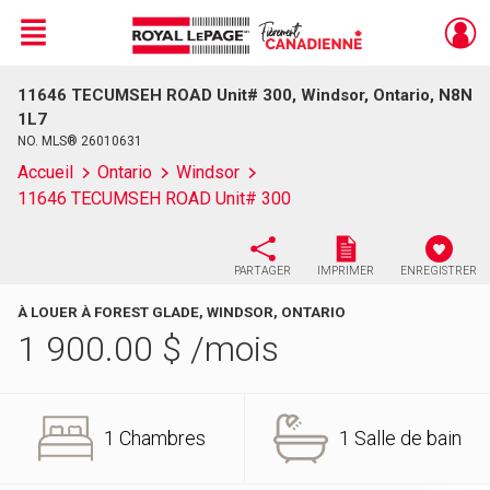
Menu
11646 TECUMSEH ROAD Unit# 300, Windsor, Ontario, N8N
Live
En Direct
1L7
NO. MLS® 26010631
Accueil
Ontario
Windsor
11646 TECUMSEH ROAD Unit# 300
PARTAGER
IMPRIMER
ENREGISTRER
À LOUER À FOREST GLADE, WINDSOR, ONTARIO
1 900.00
$
/mois
1 Chambres
1 Salle de bain