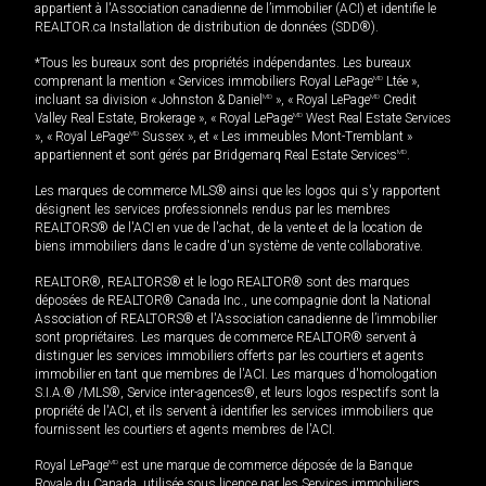
appartient à l'Association canadienne de l’immobilier (ACI) et identifie le
REALTOR.ca Installation de distribution de données (SDD®).
*Tous les bureaux sont des propriétés indépendantes. Les bureaux
comprenant la mention « Services immobiliers Royal LePage
MD
Ltée »,
incluant sa division « Johnston & Daniel
MD
», « Royal LePage
MD
Credit
Valley Real Estate, Brokerage », « Royal LePage
MD
West Real Estate Services
», « Royal LePage
MD
Sussex », et « Les immeubles Mont-Tremblant »
appartiennent et sont gérés par Bridgemarq Real Estate Services
MD
.
Les marques de commerce MLS® ainsi que les logos qui s'y rapportent
désignent les services professionnels rendus par les membres
REALTORS® de l'ACI en vue de l'achat, de la vente et de la location de
biens immobiliers dans le cadre d'un système de vente collaborative.
REALTOR®, REALTORS® et le logo REALTOR® sont des marques
déposées de REALTOR® Canada Inc., une compagnie dont la National
Association of REALTORS® et l'Association canadienne de l’immobilier
sont propriétaires. Les marques de commerce REALTOR® servent à
distinguer les services immobiliers offerts par les courtiers et agents
immobilier en tant que membres de l'ACI. Les marques d'homologation
S.I.A.® /MLS®, Service inter-agences®, et leurs logos respectifs sont la
propriété de l'ACI, et ils servent à identifier les services immobiliers que
fournissent les courtiers et agents membres de l'ACI.
Royal LePage
MD
est une marque de commerce déposée de la Banque
Royale du Canada, utilisée sous licence par les Services immobiliers