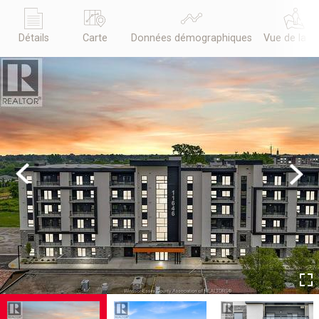
Détails
Carte
Données démographiques
Vue de la r
Previous
Next