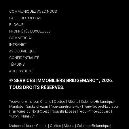
COMMUNIQUEZ AVEC NOUS
SALLE DES MÉDIAS
BLOGUE
PROPRIÉTÉS LUXUEUSES
COMMERCIAL
INTRANET
AVIS JURIDIQUE
CONFIDENTIALITÉ
TÉMOINS
ACCESSIBILITÉ
© SERVICES IMMOBILIERS BRIDGEMARQ
, 2026.
MD
TOUS DROITS RÉSERVÉS.
Trouver une maison
Ontario
|
Québec
|
Alberta
|
Colombie-Britannique
|
Manitoba
|
Saskatchewan
|
Nouveau-Brunswick
|
Terre-Neuve-et-Labrador
|
Territoires du Nord-Ouest
|
Nouvelle-Écosse
|
Île-du-Prince-Édouard
|
Yukon
|
Nunavut
.
Maisons à louer -
Ontario
|
Québec
|
Alberta
|
Colombie-Britannique
|