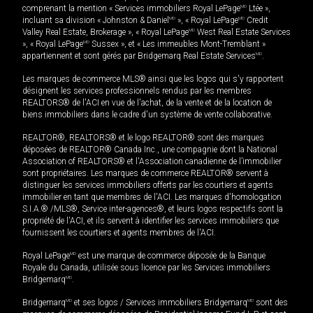
comprenant la mention « Services immobiliers Royal LePage
MD
Ltée »,
incluant sa division « Johnston & Daniel
MD
», « Royal LePage
MD
Credit
Valley Real Estate, Brokerage », « Royal LePage
MD
West Real Estate Services
», « Royal LePage
MD
Sussex », et « Les immeubles Mont-Tremblant »
appartiennent et sont gérés par Bridgemarq Real Estate Services
MD
.
Les marques de commerce MLS® ainsi que les logos qui s'y rapportent
désignent les services professionnels rendus par les membres
REALTORS® de l'ACI en vue de l'achat, de la vente et de la location de
biens immobiliers dans le cadre d'un système de vente collaborative.
REALTOR®, REALTORS® et le logo REALTOR® sont des marques
déposées de REALTOR® Canada Inc., une compagnie dont la National
Association of REALTORS® et l'Association canadienne de l’immobilier
sont propriétaires. Les marques de commerce REALTOR® servent à
distinguer les services immobiliers offerts par les courtiers et agents
immobilier en tant que membres de l'ACI. Les marques d'homologation
S.I.A.® /MLS®, Service inter-agences®, et leurs logos respectifs sont la
propriété de l'ACI, et ils servent à identifier les services immobiliers que
fournissent les courtiers et agents membres de l'ACI.
Royal LePage
MD
est une marque de commerce déposée de la Banque
Royale du Canada, utilisée sous licence par les Services immobiliers
Bridgemarq
MD
.
Bridgemarq
MD
et ses logos / Services immobiliers Bridgemarq
MD
sont des