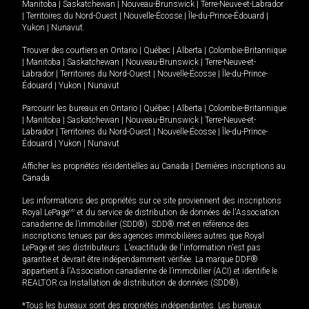
Manitoba
|
Saskatchewan
|
Nouveau-Brunswick
|
Terre-Neuve-et-Labrador
|
Territoires du Nord-Ouest
|
Nouvelle-Écosse
|
Île-du-Prince-Édouard
|
Yukon
|
Nunavut
.
Trouver des courtiers en
Ontario
|
Québec
|
Alberta
|
Colombie-Britannique
|
Manitoba
|
Saskatchewan
|
Nouveau-Brunswick
|
Terre-Neuve-et-
Labrador
|
Territoires du Nord-Ouest
|
Nouvelle-Écosse
|
Île-du-Prince-
Édouard
|
Yukon
|
Nunavut
Parcourir les bureaux en
Ontario
|
Québec
|
Alberta
|
Colombie-Britannique
|
Manitoba
|
Saskatchewan
|
Nouveau-Brunswick
|
Terre-Neuve-et-
Labrador
|
Territoires du Nord-Ouest
|
Nouvelle-Écosse
|
Île-du-Prince-
Édouard
|
Yukon
|
Nunavut
Afficher les propriétés résidentielles au Canada
|
Dernières inscriptions au
Canada
Les informations des propriétés sur ce site proviennent des inscriptions
Royal LePage
MD
et du service de distribution de données de l'Association
canadienne de l’immobilier (SDD®). SDD® met en référence des
inscriptions tenues par des agences immobilières autres que Royal
LePage et ses distributeurs. L'exactitude de l'information n'est pas
garantie et devrait être indépendamment vérifiée. La marque DDF®
appartient à l'Association canadienne de l’immobilier (ACI) et identifie le
REALTOR.ca Installation de distribution de données (SDD®).
*Tous les bureaux sont des propriétés indépendantes. Les bureaux