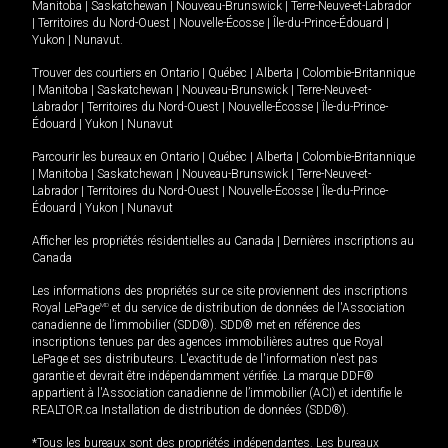
Manitoba
|
Saskatchewan
|
Nouveau-Brunswick
|
Terre-Neuve-et-Labrador
|
Territoires du Nord-Ouest
|
Nouvelle-Écosse
|
Île-du-Prince-Édouard
|
Yukon
|
Nunavut
.
Trouver des courtiers en
Ontario
|
Québec
|
Alberta
|
Colombie-Britannique
|
Manitoba
|
Saskatchewan
|
Nouveau-Brunswick
|
Terre-Neuve-et-
Labrador
|
Territoires du Nord-Ouest
|
Nouvelle-Écosse
|
Île-du-Prince-
Édouard
|
Yukon
|
Nunavut
Parcourir les bureaux en
Ontario
|
Québec
|
Alberta
|
Colombie-Britannique
|
Manitoba
|
Saskatchewan
|
Nouveau-Brunswick
|
Terre-Neuve-et-
Labrador
|
Territoires du Nord-Ouest
|
Nouvelle-Écosse
|
Île-du-Prince-
Édouard
|
Yukon
|
Nunavut
Afficher les propriétés résidentielles au Canada
|
Dernières inscriptions au
Canada
Les informations des propriétés sur ce site proviennent des inscriptions
Royal LePage
MD
et du service de distribution de données de l'Association
canadienne de l’immobilier (SDD®). SDD® met en référence des
inscriptions tenues par des agences immobilières autres que Royal
LePage et ses distributeurs. L'exactitude de l'information n'est pas
garantie et devrait être indépendamment vérifiée. La marque DDF®
appartient à l'Association canadienne de l’immobilier (ACI) et identifie le
REALTOR.ca Installation de distribution de données (SDD®).
*Tous les bureaux sont des propriétés indépendantes. Les bureaux