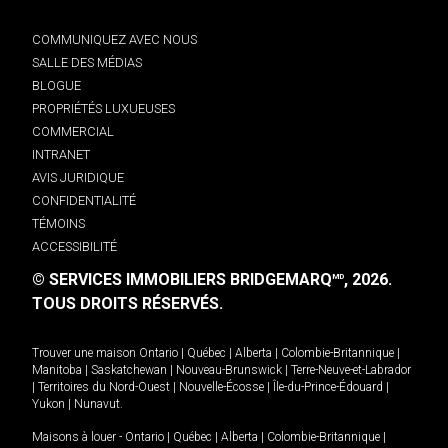
COMMUNIQUEZ AVEC NOUS
SALLE DES MÉDIAS
BLOGUE
PROPRIÉTÉS LUXUEUSES
COMMERCIAL
INTRANET
AVIS JURIDIQUE
CONFIDENTIALITÉ
TÉMOINS
ACCESSIBILITÉ
© SERVICES IMMOBILIERS BRIDGEMARQ
, 2026.
MD
TOUS DROITS RÉSERVÉS.
Trouver une maison
Ontario
|
Québec
|
Alberta
|
Colombie-Britannique
|
Manitoba
|
Saskatchewan
|
Nouveau-Brunswick
|
Terre-Neuve-et-Labrador
|
Territoires du Nord-Ouest
|
Nouvelle-Écosse
|
Île-du-Prince-Édouard
|
Yukon
|
Nunavut
.
Maisons à louer -
Ontario
|
Québec
|
Alberta
|
Colombie-Britannique
|