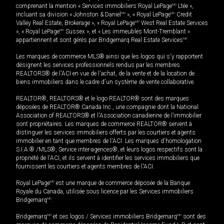
comprenant la mention « Services immobiliers Royal LePage
MD
Ltée »,
incluant sa division « Johnston & Daniel
MD
», « Royal LePage
MD
Credit
Valley Real Estate, Brokerage », « Royal LePage
MD
West Real Estate Services
», « Royal LePage
MD
Sussex », et « Les immeubles Mont-Tremblant »
appartiennent et sont gérés par Bridgemarq Real Estate Services
MD
.
Les marques de commerce MLS® ainsi que les logos qui s'y rapportent
désignent les services professionnels rendus par les membres
REALTORS® de l'ACI en vue de l'achat, de la vente et de la location de
biens immobiliers dans le cadre d'un système de vente collaborative.
REALTOR®, REALTORS® et le logo REALTOR® sont des marques
déposées de REALTOR® Canada Inc., une compagnie dont la National
Association of REALTORS® et l'Association canadienne de l’immobilier
sont propriétaires. Les marques de commerce REALTOR® servent à
distinguer les services immobiliers offerts par les courtiers et agents
immobilier en tant que membres de l'ACI. Les marques d'homologation
S.I.A.® /MLS®, Service inter-agences®, et leurs logos respectifs sont la
propriété de l'ACI, et ils servent à identifier les services immobiliers que
fournissent les courtiers et agents membres de l'ACI.
Royal LePage
MD
est une marque de commerce déposée de la Banque
Royale du Canada, utilisée sous licence par les Services immobiliers
Bridgemarq
MD
.
Bridgemarq
MD
et ses logos / Services immobiliers Bridgemarq
MD
sont des