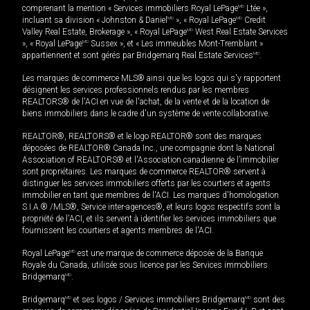
comprenant la mention « Services immobiliers Royal LePage
MD
Ltée »,
incluant sa division « Johnston & Daniel
MD
», « Royal LePage
MD
Credit
Valley Real Estate, Brokerage », « Royal LePage
MD
West Real Estate Services
», « Royal LePage
MD
Sussex », et « Les immeubles Mont-Tremblant »
appartiennent et sont gérés par Bridgemarq Real Estate Services
MD
.
Les marques de commerce MLS® ainsi que les logos qui s'y rapportent
désignent les services professionnels rendus par les membres
REALTORS® de l'ACI en vue de l'achat, de la vente et de la location de
biens immobiliers dans le cadre d'un système de vente collaborative.
REALTOR®, REALTORS® et le logo REALTOR® sont des marques
déposées de REALTOR® Canada Inc., une compagnie dont la National
Association of REALTORS® et l'Association canadienne de l’immobilier
sont propriétaires. Les marques de commerce REALTOR® servent à
distinguer les services immobiliers offerts par les courtiers et agents
immobilier en tant que membres de l'ACI. Les marques d'homologation
S.I.A.® /MLS®, Service inter-agences®, et leurs logos respectifs sont la
propriété de l'ACI, et ils servent à identifier les services immobiliers que
fournissent les courtiers et agents membres de l'ACI.
Royal LePage
MD
est une marque de commerce déposée de la Banque
Royale du Canada, utilisée sous licence par les Services immobiliers
Bridgemarq
MD
.
Bridgemarq
MD
et ses logos / Services immobiliers Bridgemarq
MD
sont des