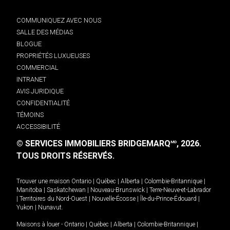
COMMUNIQUEZ AVEC NOUS
SALLE DES MÉDIAS
BLOGUE
PROPRIÉTÉS LUXUEUSES
COMMERCIAL
INTRANET
AVIS JURIDIQUE
CONFIDENTIALITÉ
TÉMOINS
ACCESSIBILITÉ
© SERVICES IMMOBILIERS BRIDGEMARQ
, 2026.
MD
TOUS DROITS RÉSERVÉS.
Trouver une maison
Ontario
|
Québec
|
Alberta
|
Colombie-Britannique
|
Manitoba
|
Saskatchewan
|
Nouveau-Brunswick
|
Terre-Neuve-et-Labrador
|
Territoires du Nord-Ouest
|
Nouvelle-Écosse
|
Île-du-Prince-Édouard
|
Yukon
|
Nunavut
.
Maisons à louer -
Ontario
|
Québec
|
Alberta
|
Colombie-Britannique
|