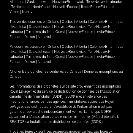
Manitoba
|
Saskatchewan
|
Nouveau-Brunswick
|
Terre-Neuve-et-Labrador
|
Territoires du Nord-Ouest
|
Nouvelle-Écosse
|
Île-du-Prince-Édouard
|
Yukon
|
Nunavut
.
Trouver des courtiers en
Ontario
|
Québec
|
Alberta
|
Colombie-Britannique
|
Manitoba
|
Saskatchewan
|
Nouveau-Brunswick
|
Terre-Neuve-et-
Labrador
|
Territoires du Nord-Ouest
|
Nouvelle-Écosse
|
Île-du-Prince-
Édouard
|
Yukon
|
Nunavut
Parcourir les bureaux en
Ontario
|
Québec
|
Alberta
|
Colombie-Britannique
|
Manitoba
|
Saskatchewan
|
Nouveau-Brunswick
|
Terre-Neuve-et-
Labrador
|
Territoires du Nord-Ouest
|
Nouvelle-Écosse
|
Île-du-Prince-
Édouard
|
Yukon
|
Nunavut
Afficher les propriétés résidentielles au Canada
|
Dernières inscriptions au
Canada
Les informations des propriétés sur ce site proviennent des inscriptions
Royal LePage
MD
et du service de distribution de données de l'Association
canadienne de l’immobilier (SDD®). SDD® met en référence des
inscriptions tenues par des agences immobilières autres que Royal
LePage et ses distributeurs. L'exactitude de l'information n'est pas
garantie et devrait être indépendamment vérifiée. La marque DDF®
appartient à l'Association canadienne de l’immobilier (ACI) et identifie le
REALTOR.ca Installation de distribution de données (SDD®).
*Tous les bureaux sont des propriétés indépendantes. Les bureaux