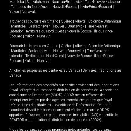
Manitoba
|
Saskatchewan
|
Nouveau-Brunswick
|
Terre-Neuve-et-Labrador
|
Territoires du Nord-Ouest
|
Nouvelle-Écosse
|
Île-du-Prince-Édouard
|
Yukon
|
Nunavut
.
Trouver des courtiers en
Ontario
|
Québec
|
Alberta
|
Colombie-Britannique
|
Manitoba
|
Saskatchewan
|
Nouveau-Brunswick
|
Terre-Neuve-et-
Labrador
|
Territoires du Nord-Ouest
|
Nouvelle-Écosse
|
Île-du-Prince-
Édouard
|
Yukon
|
Nunavut
Parcourir les bureaux en
Ontario
|
Québec
|
Alberta
|
Colombie-Britannique
|
Manitoba
|
Saskatchewan
|
Nouveau-Brunswick
|
Terre-Neuve-et-
Labrador
|
Territoires du Nord-Ouest
|
Nouvelle-Écosse
|
Île-du-Prince-
Édouard
|
Yukon
|
Nunavut
Afficher les propriétés résidentielles au Canada
|
Dernières inscriptions au
Canada
Les informations des propriétés sur ce site proviennent des inscriptions
Royal LePage
MD
et du service de distribution de données de l'Association
canadienne de l’immobilier (SDD®). SDD® met en référence des
inscriptions tenues par des agences immobilières autres que Royal
LePage et ses distributeurs. L'exactitude de l'information n'est pas
garantie et devrait être indépendamment vérifiée. La marque DDF®
appartient à l'Association canadienne de l’immobilier (ACI) et identifie le
REALTOR.ca Installation de distribution de données (SDD®).
*Tous les bureaux sont des propriétés indépendantes. Les bureaux