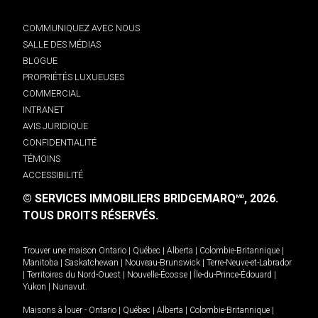
COMMUNIQUEZ AVEC NOUS
SALLE DES MÉDIAS
BLOGUE
PROPRIÉTÉS LUXUEUSES
COMMERCIAL
INTRANET
AVIS JURIDIQUE
CONFIDENTIALITÉ
TÉMOINS
ACCESSIBILITÉ
© SERVICES IMMOBILIERS BRIDGEMARQ
, 2026.
MD
TOUS DROITS RÉSERVÉS.
Trouver une maison
Ontario
|
Québec
|
Alberta
|
Colombie-Britannique
|
Manitoba
|
Saskatchewan
|
Nouveau-Brunswick
|
Terre-Neuve-et-Labrador
|
Territoires du Nord-Ouest
|
Nouvelle-Écosse
|
Île-du-Prince-Édouard
|
Yukon
|
Nunavut
.
Maisons à louer -
Ontario
|
Québec
|
Alberta
|
Colombie-Britannique
|