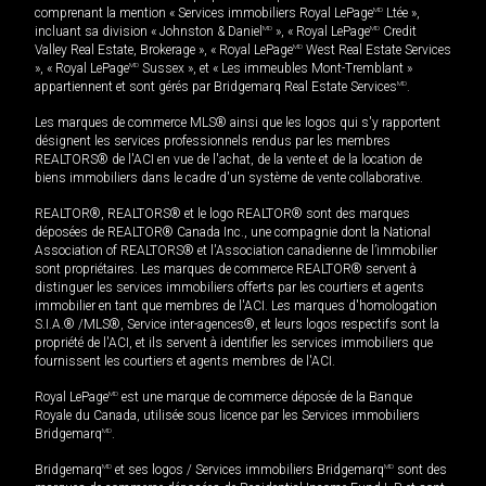
comprenant la mention « Services immobiliers Royal LePage
MD
Ltée »,
incluant sa division « Johnston & Daniel
MD
», « Royal LePage
MD
Credit
Valley Real Estate, Brokerage », « Royal LePage
MD
West Real Estate Services
», « Royal LePage
MD
Sussex », et « Les immeubles Mont-Tremblant »
appartiennent et sont gérés par Bridgemarq Real Estate Services
MD
.
Les marques de commerce MLS® ainsi que les logos qui s'y rapportent
désignent les services professionnels rendus par les membres
REALTORS® de l'ACI en vue de l'achat, de la vente et de la location de
biens immobiliers dans le cadre d'un système de vente collaborative.
REALTOR®, REALTORS® et le logo REALTOR® sont des marques
déposées de REALTOR® Canada Inc., une compagnie dont la National
Association of REALTORS® et l'Association canadienne de l’immobilier
sont propriétaires. Les marques de commerce REALTOR® servent à
distinguer les services immobiliers offerts par les courtiers et agents
immobilier en tant que membres de l'ACI. Les marques d'homologation
S.I.A.® /MLS®, Service inter-agences®, et leurs logos respectifs sont la
propriété de l'ACI, et ils servent à identifier les services immobiliers que
fournissent les courtiers et agents membres de l'ACI.
Royal LePage
MD
est une marque de commerce déposée de la Banque
Royale du Canada, utilisée sous licence par les Services immobiliers
Bridgemarq
MD
.
Bridgemarq
MD
et ses logos / Services immobiliers Bridgemarq
MD
sont des