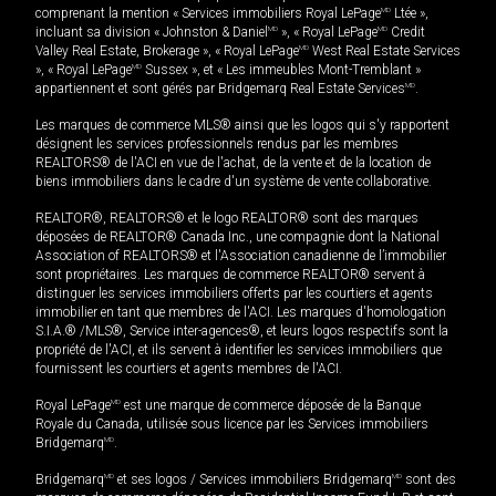
comprenant la mention « Services immobiliers Royal LePage
MD
Ltée »,
incluant sa division « Johnston & Daniel
MD
», « Royal LePage
MD
Credit
Valley Real Estate, Brokerage », « Royal LePage
MD
West Real Estate Services
», « Royal LePage
MD
Sussex », et « Les immeubles Mont-Tremblant »
appartiennent et sont gérés par Bridgemarq Real Estate Services
MD
.
Les marques de commerce MLS® ainsi que les logos qui s'y rapportent
désignent les services professionnels rendus par les membres
REALTORS® de l'ACI en vue de l'achat, de la vente et de la location de
biens immobiliers dans le cadre d'un système de vente collaborative.
REALTOR®, REALTORS® et le logo REALTOR® sont des marques
déposées de REALTOR® Canada Inc., une compagnie dont la National
Association of REALTORS® et l'Association canadienne de l’immobilier
sont propriétaires. Les marques de commerce REALTOR® servent à
distinguer les services immobiliers offerts par les courtiers et agents
immobilier en tant que membres de l'ACI. Les marques d'homologation
S.I.A.® /MLS®, Service inter-agences®, et leurs logos respectifs sont la
propriété de l'ACI, et ils servent à identifier les services immobiliers que
fournissent les courtiers et agents membres de l'ACI.
Royal LePage
MD
est une marque de commerce déposée de la Banque
Royale du Canada, utilisée sous licence par les Services immobiliers
Bridgemarq
MD
.
Bridgemarq
MD
et ses logos / Services immobiliers Bridgemarq
MD
sont des