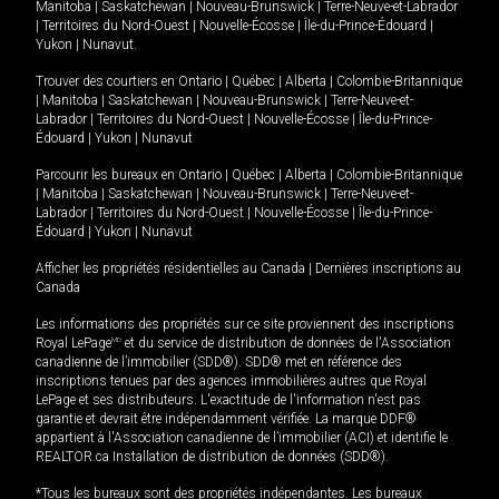
Manitoba
|
Saskatchewan
|
Nouveau-Brunswick
|
Terre-Neuve-et-Labrador
|
Territoires du Nord-Ouest
|
Nouvelle-Écosse
|
Île-du-Prince-Édouard
|
Yukon
|
Nunavut
.
Trouver des courtiers en
Ontario
|
Québec
|
Alberta
|
Colombie-Britannique
|
Manitoba
|
Saskatchewan
|
Nouveau-Brunswick
|
Terre-Neuve-et-
Labrador
|
Territoires du Nord-Ouest
|
Nouvelle-Écosse
|
Île-du-Prince-
Édouard
|
Yukon
|
Nunavut
Parcourir les bureaux en
Ontario
|
Québec
|
Alberta
|
Colombie-Britannique
|
Manitoba
|
Saskatchewan
|
Nouveau-Brunswick
|
Terre-Neuve-et-
Labrador
|
Territoires du Nord-Ouest
|
Nouvelle-Écosse
|
Île-du-Prince-
Édouard
|
Yukon
|
Nunavut
Afficher les propriétés résidentielles au Canada
|
Dernières inscriptions au
Canada
Les informations des propriétés sur ce site proviennent des inscriptions
Royal LePage
MD
et du service de distribution de données de l'Association
canadienne de l’immobilier (SDD®). SDD® met en référence des
inscriptions tenues par des agences immobilières autres que Royal
LePage et ses distributeurs. L'exactitude de l'information n'est pas
garantie et devrait être indépendamment vérifiée. La marque DDF®
appartient à l'Association canadienne de l’immobilier (ACI) et identifie le
REALTOR.ca Installation de distribution de données (SDD®).
*Tous les bureaux sont des propriétés indépendantes. Les bureaux