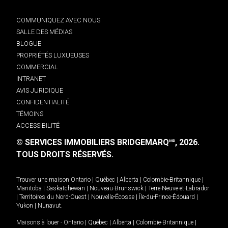
COMMUNIQUEZ AVEC NOUS
SALLE DES MÉDIAS
BLOGUE
PROPRIÉTÉS LUXUEUSES
COMMERCIAL
INTRANET
AVIS JURIDIQUE
CONFIDENTIALITÉ
TÉMOINS
ACCESSIBILITÉ
© SERVICES IMMOBILIERS BRIDGEMARQ
, 2026.
MD
TOUS DROITS RÉSERVÉS.
Trouver une maison
Ontario
|
Québec
|
Alberta
|
Colombie-Britannique
|
Manitoba
|
Saskatchewan
|
Nouveau-Brunswick
|
Terre-Neuve-et-Labrador
|
Territoires du Nord-Ouest
|
Nouvelle-Écosse
|
Île-du-Prince-Édouard
|
Yukon
|
Nunavut
.
Maisons à louer -
Ontario
|
Québec
|
Alberta
|
Colombie-Britannique
|