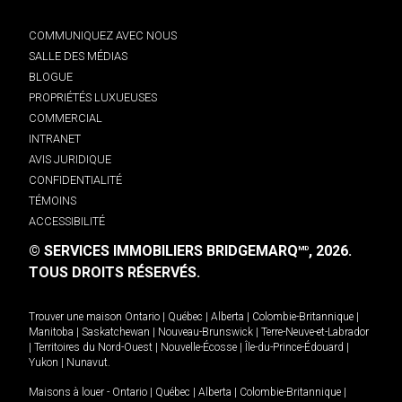
COMMUNIQUEZ AVEC NOUS
SALLE DES MÉDIAS
BLOGUE
PROPRIÉTÉS LUXUEUSES
COMMERCIAL
INTRANET
AVIS JURIDIQUE
CONFIDENTIALITÉ
TÉMOINS
ACCESSIBILITÉ
© SERVICES IMMOBILIERS BRIDGEMARQ
, 2026.
MD
TOUS DROITS RÉSERVÉS.
Trouver une maison
Ontario
|
Québec
|
Alberta
|
Colombie-Britannique
|
Manitoba
|
Saskatchewan
|
Nouveau-Brunswick
|
Terre-Neuve-et-Labrador
|
Territoires du Nord-Ouest
|
Nouvelle-Écosse
|
Île-du-Prince-Édouard
|
Yukon
|
Nunavut
.
Maisons à louer -
Ontario
|
Québec
|
Alberta
|
Colombie-Britannique
|