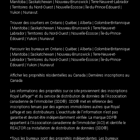
Manitoba
|
Saskatchewan
|
Nouveau-Brunswick
|
Terre-Neuve-et-Labrador
|
Territoires du Nord-Ouest
|
Nouvelle-Écosse
|
Île-du-Prince-Édouard
|
Yukon
|
Nunavut
.
Trouver des courtiers en
Ontario
|
Québec
|
Alberta
|
Colombie-Britannique
|
Manitoba
|
Saskatchewan
|
Nouveau-Brunswick
|
Terre-Neuve-et-
Labrador
|
Territoires du Nord-Ouest
|
Nouvelle-Écosse
|
Île-du-Prince-
Édouard
|
Yukon
|
Nunavut
Parcourir les bureaux en
Ontario
|
Québec
|
Alberta
|
Colombie-Britannique
|
Manitoba
|
Saskatchewan
|
Nouveau-Brunswick
|
Terre-Neuve-et-
Labrador
|
Territoires du Nord-Ouest
|
Nouvelle-Écosse
|
Île-du-Prince-
Édouard
|
Yukon
|
Nunavut
Afficher les propriétés résidentielles au Canada
|
Dernières inscriptions au
Canada
Les informations des propriétés sur ce site proviennent des inscriptions
Royal LePage
MD
et du service de distribution de données de l'Association
canadienne de l’immobilier (SDD®). SDD® met en référence des
inscriptions tenues par des agences immobilières autres que Royal
LePage et ses distributeurs. L'exactitude de l'information n'est pas
garantie et devrait être indépendamment vérifiée. La marque DDF®
appartient à l'Association canadienne de l’immobilier (ACI) et identifie le
REALTOR.ca Installation de distribution de données (SDD®).
*Tous les bureaux sont des propriétés indépendantes. Les bureaux