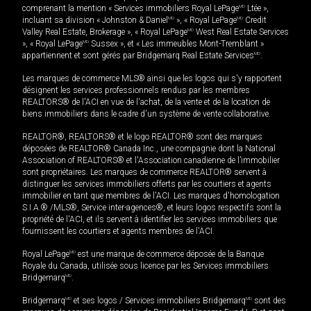
comprenant la mention « Services immobiliers Royal LePage
MD
Ltée »,
incluant sa division « Johnston & Daniel
MD
», « Royal LePage
MD
Credit
Valley Real Estate, Brokerage », « Royal LePage
MD
West Real Estate Services
», « Royal LePage
MD
Sussex », et « Les immeubles Mont-Tremblant »
appartiennent et sont gérés par Bridgemarq Real Estate Services
MD
.
Les marques de commerce MLS® ainsi que les logos qui s'y rapportent
désignent les services professionnels rendus par les membres
REALTORS® de l'ACI en vue de l'achat, de la vente et de la location de
biens immobiliers dans le cadre d'un système de vente collaborative.
REALTOR®, REALTORS® et le logo REALTOR® sont des marques
déposées de REALTOR® Canada Inc., une compagnie dont la National
Association of REALTORS® et l'Association canadienne de l’immobilier
sont propriétaires. Les marques de commerce REALTOR® servent à
distinguer les services immobiliers offerts par les courtiers et agents
immobilier en tant que membres de l'ACI. Les marques d'homologation
S.I.A.® /MLS®, Service inter-agences®, et leurs logos respectifs sont la
propriété de l'ACI, et ils servent à identifier les services immobiliers que
fournissent les courtiers et agents membres de l'ACI.
Royal LePage
MD
est une marque de commerce déposée de la Banque
Royale du Canada, utilisée sous licence par les Services immobiliers
Bridgemarq
MD
.
Bridgemarq
MD
et ses logos / Services immobiliers Bridgemarq
MD
sont des