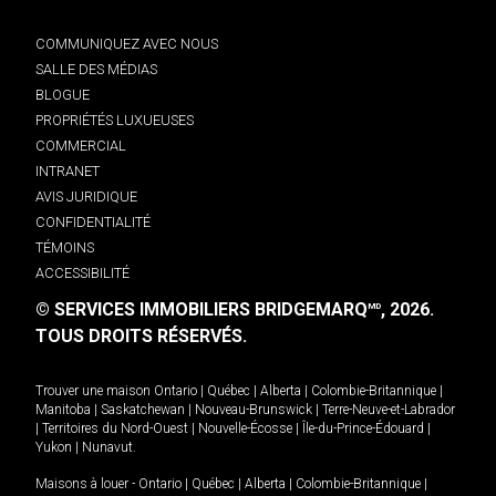
COMMUNIQUEZ AVEC NOUS
SALLE DES MÉDIAS
BLOGUE
PROPRIÉTÉS LUXUEUSES
COMMERCIAL
INTRANET
AVIS JURIDIQUE
CONFIDENTIALITÉ
TÉMOINS
ACCESSIBILITÉ
© SERVICES IMMOBILIERS BRIDGEMARQ
, 2026.
MD
TOUS DROITS RÉSERVÉS.
Trouver une maison
Ontario
|
Québec
|
Alberta
|
Colombie-Britannique
|
Manitoba
|
Saskatchewan
|
Nouveau-Brunswick
|
Terre-Neuve-et-Labrador
|
Territoires du Nord-Ouest
|
Nouvelle-Écosse
|
Île-du-Prince-Édouard
|
Yukon
|
Nunavut
.
Maisons à louer -
Ontario
|
Québec
|
Alberta
|
Colombie-Britannique
|