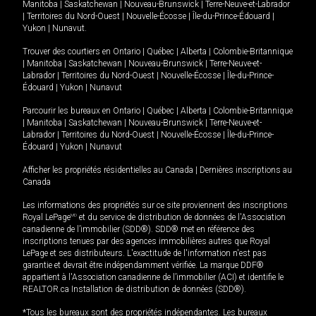
Manitoba
|
Saskatchewan
|
Nouveau-Brunswick
|
Terre-Neuve-et-Labrador
|
Territoires du Nord-Ouest
|
Nouvelle-Écosse
|
Île-du-Prince-Édouard
|
Yukon
|
Nunavut
.
Trouver des courtiers en
Ontario
|
Québec
|
Alberta
|
Colombie-Britannique
|
Manitoba
|
Saskatchewan
|
Nouveau-Brunswick
|
Terre-Neuve-et-
Labrador
|
Territoires du Nord-Ouest
|
Nouvelle-Écosse
|
Île-du-Prince-
Édouard
|
Yukon
|
Nunavut
Parcourir les bureaux en
Ontario
|
Québec
|
Alberta
|
Colombie-Britannique
|
Manitoba
|
Saskatchewan
|
Nouveau-Brunswick
|
Terre-Neuve-et-
Labrador
|
Territoires du Nord-Ouest
|
Nouvelle-Écosse
|
Île-du-Prince-
Édouard
|
Yukon
|
Nunavut
Afficher les propriétés résidentielles au Canada
|
Dernières inscriptions au
Canada
Les informations des propriétés sur ce site proviennent des inscriptions
Royal LePage
MD
et du service de distribution de données de l'Association
canadienne de l’immobilier (SDD®). SDD® met en référence des
inscriptions tenues par des agences immobilières autres que Royal
LePage et ses distributeurs. L'exactitude de l'information n'est pas
garantie et devrait être indépendamment vérifiée. La marque DDF®
appartient à l'Association canadienne de l’immobilier (ACI) et identifie le
REALTOR.ca Installation de distribution de données (SDD®).
*Tous les bureaux sont des propriétés indépendantes. Les bureaux