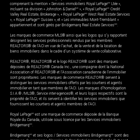
comprenant la mention « Services immobiliers Royal LePage
MD
Ltée »,
incluant sa division « Johnston & Daniel
MD
», « Royal LePage
MD
Credit
Valley Real Estate, Brokerage », « Royal LePage
MD
West Real Estate Services
», « Royal LePage
MD
Sussex », et « Les immeubles Mont-Tremblant »
appartiennent et sont gérés par Bridgemarq Real Estate Services
MD
.
Les marques de commerce MLS® ainsi que les logos qui s'y rapportent
désignent les services professionnels rendus par les membres
REALTORS® de l'ACI en vue de l'achat, de la vente et de la location de
biens immobiliers dans le cadre d'un système de vente collaborative.
REALTOR®, REALTORS® et le logo REALTOR® sont des marques
déposées de REALTOR® Canada Inc., une compagnie dont la National
Association of REALTORS® et l'Association canadienne de l’immobilier
sont propriétaires. Les marques de commerce REALTOR® servent à
distinguer les services immobiliers offerts par les courtiers et agents
immobilier en tant que membres de l'ACI. Les marques d'homologation
S.I.A.® /MLS®, Service inter-agences®, et leurs logos respectifs sont la
propriété de l'ACI, et ils servent à identifier les services immobiliers que
fournissent les courtiers et agents membres de l'ACI.
Royal LePage
MD
est une marque de commerce déposée de la Banque
Royale du Canada, utilisée sous licence par les Services immobiliers
Bridgemarq
MD
.
Bridgemarq
MD
et ses logos / Services immobiliers Bridgemarq
MD
sont des