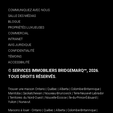
COMMUNIQUEZ AVEC NOUS
SALLE DES MÉDIAS
BLOGUE
PROPRIÉTÉS LUXUEUSES
COMMERCIAL
INTRANET
AVIS JURIDIQUE
CONFIDENTIALITÉ
TÉMOINS
ACCESSIBILITÉ
© SERVICES IMMOBILIERS BRIDGEMARQ
, 2026.
MD
TOUS DROITS RÉSERVÉS.
Trouver une maison
Ontario
|
Québec
|
Alberta
|
Colombie-Britannique
|
Manitoba
|
Saskatchewan
|
Nouveau-Brunswick
|
Terre-Neuve-et-Labrador
|
Territoires du Nord-Ouest
|
Nouvelle-Écosse
|
Île-du-Prince-Édouard
|
Yukon
|
Nunavut
.
Maisons à louer -
Ontario
|
Québec
|
Alberta
|
Colombie-Britannique
|