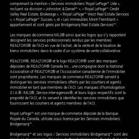
comprenant la mention « Services immobiliers Royal LePage
MD
Ltée »,
incluant sa division « Johnston & Daniel
MD
», « Royal LePage
MD
Credit
Valley Real Estate, Brokerage », « Royal LePage
MD
West Real Estate Services
», « Royal LePage
MD
Sussex », et « Les immeubles Mont-Tremblant »
appartiennent et sont gérés par Bridgemarq Real Estate Services
MD
.
Les marques de commerce MLS® ainsi que les logos qui s'y rapportent
désignent les services professionnels rendus par les membres
REALTORS® de l'ACI en vue de l'achat, de la vente et de la location de
biens immobiliers dans le cadre d'un système de vente collaborative.
REALTOR®, REALTORS® et le logo REALTOR® sont des marques
déposées de REALTOR® Canada Inc., une compagnie dont la National
Association of REALTORS® et l'Association canadienne de l’immobilier
sont propriétaires. Les marques de commerce REALTOR® servent à
distinguer les services immobiliers offerts par les courtiers et agents
immobilier en tant que membres de l'ACI. Les marques d'homologation
S.I.A.® /MLS®, Service inter-agences®, et leurs logos respectifs sont la
propriété de l'ACI, et ils servent à identifier les services immobiliers que
fournissent les courtiers et agents membres de l'ACI.
Royal LePage
MD
est une marque de commerce déposée de la Banque
Royale du Canada, utilisée sous licence par les Services immobiliers
Bridgemarq
MD
.
Bridgemarq
MD
et ses logos / Services immobiliers Bridgemarq
MD
sont des