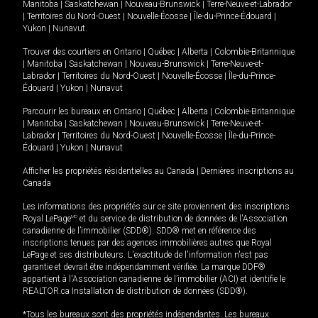
Manitoba
|
Saskatchewan
|
Nouveau-Brunswick
|
Terre-Neuve-et-Labrador
|
Territoires du Nord-Ouest
|
Nouvelle-Écosse
|
Île-du-Prince-Édouard
|
Yukon
|
Nunavut
.
Trouver des courtiers en
Ontario
|
Québec
|
Alberta
|
Colombie-Britannique
|
Manitoba
|
Saskatchewan
|
Nouveau-Brunswick
|
Terre-Neuve-et-
Labrador
|
Territoires du Nord-Ouest
|
Nouvelle-Écosse
|
Île-du-Prince-
Édouard
|
Yukon
|
Nunavut
Parcourir les bureaux en
Ontario
|
Québec
|
Alberta
|
Colombie-Britannique
|
Manitoba
|
Saskatchewan
|
Nouveau-Brunswick
|
Terre-Neuve-et-
Labrador
|
Territoires du Nord-Ouest
|
Nouvelle-Écosse
|
Île-du-Prince-
Édouard
|
Yukon
|
Nunavut
Afficher les propriétés résidentielles au Canada
|
Dernières inscriptions au
Canada
Les informations des propriétés sur ce site proviennent des inscriptions
Royal LePage
MD
et du service de distribution de données de l'Association
canadienne de l’immobilier (SDD®). SDD® met en référence des
inscriptions tenues par des agences immobilières autres que Royal
LePage et ses distributeurs. L'exactitude de l'information n'est pas
garantie et devrait être indépendamment vérifiée. La marque DDF®
appartient à l'Association canadienne de l’immobilier (ACI) et identifie le
REALTOR.ca Installation de distribution de données (SDD®).
*Tous les bureaux sont des propriétés indépendantes. Les bureaux