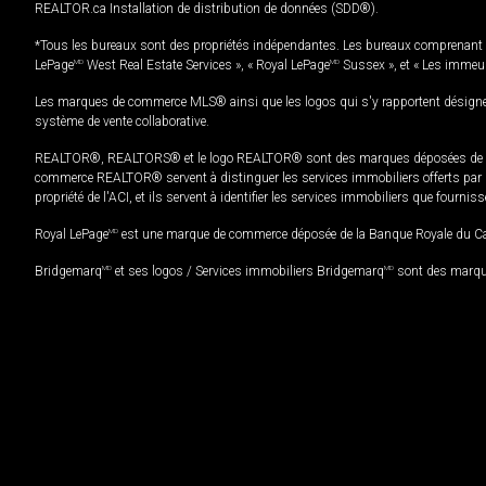
REALTOR.ca Installation de distribution de données (SDD®).
*Tous les bureaux sont des propriétés indépendantes. Les bureaux comprenant 
LePage
MD
West Real Estate Services », « Royal LePage
MD
Sussex », et « Les immeu
Les marques de commerce MLS® ainsi que les logos qui s'y rapportent désignent
système de vente collaborative.
REALTOR®, REALTORS® et le logo REALTOR® sont des marques déposées de REAL
commerce REALTOR® servent à distinguer les services immobiliers offerts par le
propriété de l'ACI, et ils servent à identifier les services immobiliers que fourni
Royal LePage
MD
est une marque de commerce déposée de la Banque Royale du Cana
Bridgemarq
MD
et ses logos / Services immobiliers Bridgemarq
MD
sont des marque