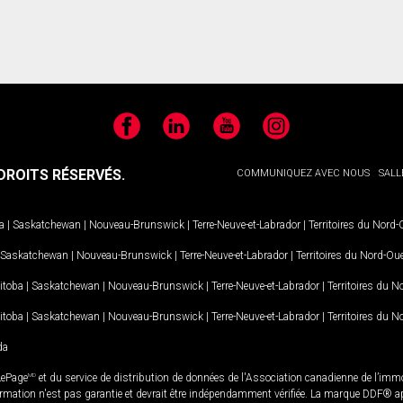
Facebook
LinkedIn
YouTube
Instagram
ROITS RÉSERVÉS.
COMMUNIQUEZ AVEC NOUS
SALL
a
|
Saskatchewan
|
Nouveau-Brunswick
|
Terre-Neuve-et-Labrador
|
Territoires du Nord
Saskatchewan
|
Nouveau-Brunswick
|
Terre-Neuve-et-Labrador
|
Territoires du Nord-Ou
itoba
|
Saskatchewan
|
Nouveau-Brunswick
|
Terre-Neuve-et-Labrador
|
Territoires du 
itoba
|
Saskatchewan
|
Nouveau-Brunswick
|
Terre-Neuve-et-Labrador
|
Territoires du 
da
LePage
MD
et du service de distribution de données de l'Association canadienne de l’im
rmation n'est pas garantie et devrait être indépendamment vérifiée. La marque DDF® appa