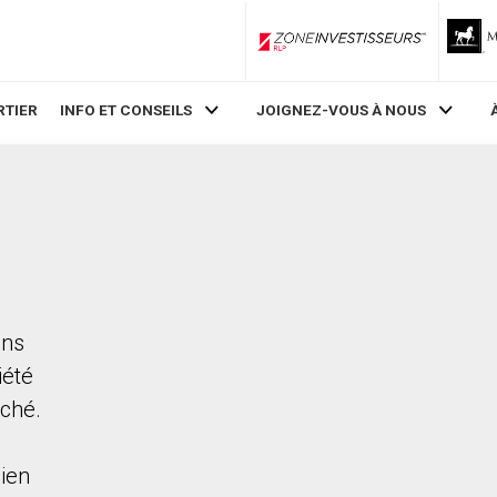
ZoneInvestisseurs RLP
RTIER
INFO ET CONSEILS
JOIGNEZ-VOUS À NOUS
ans
iété
rché.
ien