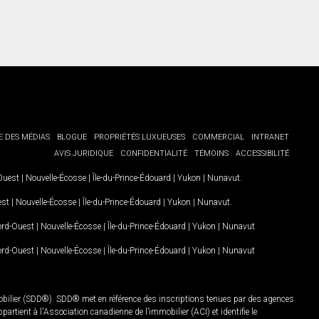
E DES MÉDIAS
BLOGUE
PROPRIÉTÉS LUXUEUSES
COMMERCIAL
INTRANET
AVIS JURIDIQUE
CONFIDENTIALITÉ
TÉMOINS
ACCESSIBILITÉ
-Ouest
|
Nouvelle-Écosse
|
Île-du-Prince-Édouard
|
Yukon
|
Nunavut
.
est
|
Nouvelle-Écosse
|
Île-du-Prince-Édouard
|
Yukon
|
Nunavut
.
Nord-Ouest
|
Nouvelle-Écosse
|
Île-du-Prince-Édouard
|
Yukon
|
Nunavut
Nord-Ouest
|
Nouvelle-Écosse
|
Île-du-Prince-Édouard
|
Yukon
|
Nunavut
mobilier (SDD®). SDD® met en référence des inscriptions tenues par des agences
rtient à l'Association canadienne de l’immobilier (ACI) et identifie le