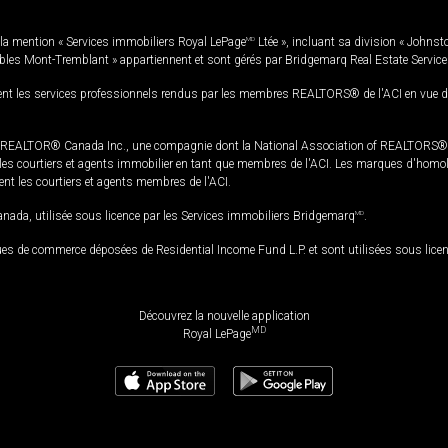
la mention « Services immobiliers Royal LePage
MD
Ltée », incluant sa division « Johnst
bles Mont-Tremblant » appartiennent et sont gérés par Bridgemarq Real Estate Servic
 les services professionnels rendus par les membres REALTORS® de l'ACI en vue de l'a
TOR® Canada Inc., une compagnie dont la National Association of REALTORS® et l'
s courtiers et agents immobilier en tant que membres de l'ACI. Les marques d'homolog
ssent les courtiers et agents membres de l'ACI.
da, utilisée sous licence par les Services immobiliers Bridgemarq
MD
.
s de commerce déposées de Residential Income Fund L.P. et sont utilisées sous lice
Découvrez la nouvelle application
MD
Royal LePage