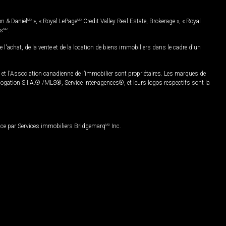
on & Daniel
MD
», « Royal LePage
MD
Credit Valley Real Estate, Brokerage », « Royal
es
MD
.
chat, de la vente et de la location de biens immobiliers dans le cadre d'un
Association canadienne de l’immobilier sont propriétaires. Les marques de
ation S.I.A.® /MLS®, Service inter-agences®, et leurs logos respectifs sont la
nce par Services immobiliers Bridgemarq
MD
Inc.