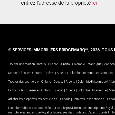
entrez l'adresse de la propriété
ici
.
© SERVICES IMMOBILIERS BRIDGEMARQ
, 2026.
TOUS D
MD
Trouver une maison
Ontario
|
Québec
|
Alberta
|
Colombie-Britannique
|
Manitob
Maisons à louer -
Ontario
|
Québec
|
Alberta
|
Colombie-Britannique
|
Manitoba
|
Trouver des courtiers en
Ontario
|
Québec
|
Alberta
|
Colombie-Britannique
|
Man
Parcourir les bureaux en
Ontario
|
Québec
|
Alberta
|
Colombie-Britannique
|
Man
Afficher les propriétés résidentielles au Canada
|
Dernières inscriptions au Cana
Les informations des propriétés sur ce site proviennent des inscriptions Royal 
immobilières autres que Royal LePage et ses distributeurs. L'exactitude de l'info