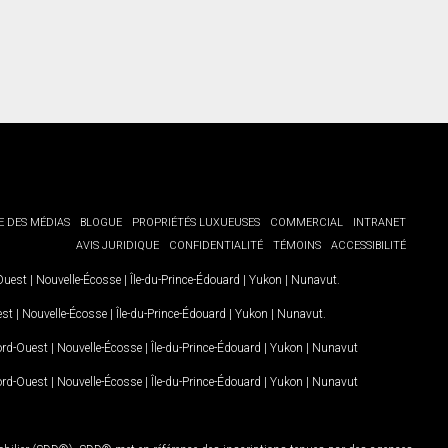
E DES MÉDIAS
BLOGUE
PROPRIÉTÉS LUXUEUSES
COMMERCIAL
INTRANET
AVIS JURIDIQUE
CONFIDENTIALITÉ
TÉMOINS
ACCESSIBILITÉ
-Ouest
|
Nouvelle-Écosse
|
Île-du-Prince-Édouard
|
Yukon
|
Nunavut
.
est
|
Nouvelle-Écosse
|
Île-du-Prince-Édouard
|
Yukon
|
Nunavut
.
Nord-Ouest
|
Nouvelle-Écosse
|
Île-du-Prince-Édouard
|
Yukon
|
Nunavut
Nord-Ouest
|
Nouvelle-Écosse
|
Île-du-Prince-Édouard
|
Yukon
|
Nunavut