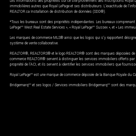
Les informations des propriétés sur ce site proviennent des inscriptions Royal 
immobilières autres que Royal LePage et ses distributeurs. L'exactitude de l'info
REALTOR.ca Installation de distribution de données (SDD®).
*Tous les bureaux sont des propriétés indépendantes. Les bureaux comprenant 
LePage
MD
West Real Estate Services », « Royal LePage
MD
Sussex », et « Les immeu
Les marques de commerce MLS® ainsi que les logos qui s'y rapportent désignent
système de vente collaborative.
REALTOR®, REALTORS® et le logo REALTOR® sont des marques déposées de REAL
commerce REALTOR® servent à distinguer les services immobiliers offerts par le
propriété de l'ACI, et ils servent à identifier les services immobiliers que fourni
Royal LePage
MD
est une marque de commerce déposée de la Banque Royale du Cana
Bridgemarq
MD
et ses logos / Services immobiliers Bridgemarq
MD
sont des marque