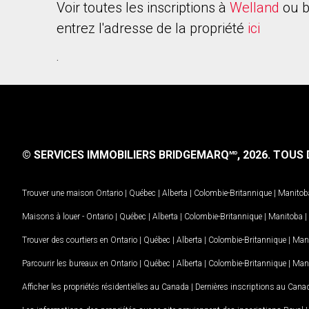
Voir toutes les inscriptions à
Welland
ou b
entrez l'adresse de la propriété
ici
.
© SERVICES IMMOBILIERS BRIDGEMARQ
, 2026.
TOUS D
MD
Trouver une maison
Ontario
|
Québec
|
Alberta
|
Colombie-Britannique
|
Manitob
Maisons à louer -
Ontario
|
Québec
|
Alberta
|
Colombie-Britannique
|
Manitoba
|
Trouver des courtiers en
Ontario
|
Québec
|
Alberta
|
Colombie-Britannique
|
Man
Parcourir les bureaux en
Ontario
|
Québec
|
Alberta
|
Colombie-Britannique
|
Man
Afficher les propriétés résidentielles au Canada
|
Dernières inscriptions au Cana