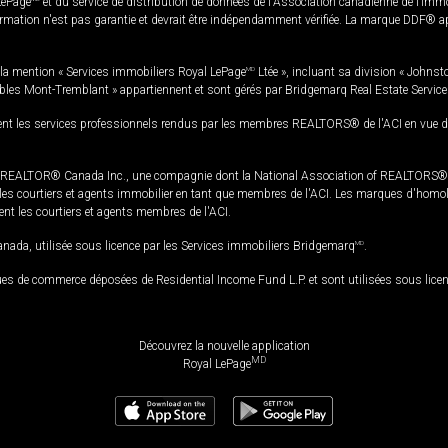
LePage
et du service de distribution de données de l'Association canadienne de l’im
rmation n'est pas garantie et devrait être indépendamment vérifiée. La marque DDF® appa
la mention « Services immobiliers Royal LePage
MD
Ltée », incluant sa division « Johnst
bles Mont-Tremblant » appartiennent et sont gérés par Bridgemarq Real Estate Servic
 les services professionnels rendus par les membres REALTORS® de l'ACI en vue de l'a
TOR® Canada Inc., une compagnie dont la National Association of REALTORS® et l'
s courtiers et agents immobilier en tant que membres de l'ACI. Les marques d'homolog
ssent les courtiers et agents membres de l'ACI.
da, utilisée sous licence par les Services immobiliers Bridgemarq
MD
.
s de commerce déposées de Residential Income Fund L.P. et sont utilisées sous lice
Découvrez la nouvelle application
MD
Royal LePage