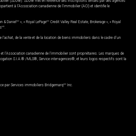
mobilier (SDD®). SDD® met en référence des inscriptions tenues par des agences
rtient à l'Association canadienne de l’immobilier (ACI) et identifie le
on & Daniel
MD
», « Royal LePage
MD
Credit Valley Real Estate, Brokerage », « Royal
es
MD
.
chat, de la vente et de la location de biens immobiliers dans le cadre d'un
Association canadienne de l’immobilier sont propriétaires. Les marques de
ation S.I.A.® /MLS®, Service inter-agences®, et leurs logos respectifs sont la
nce par Services immobiliers Bridgemarq
MD
Inc.