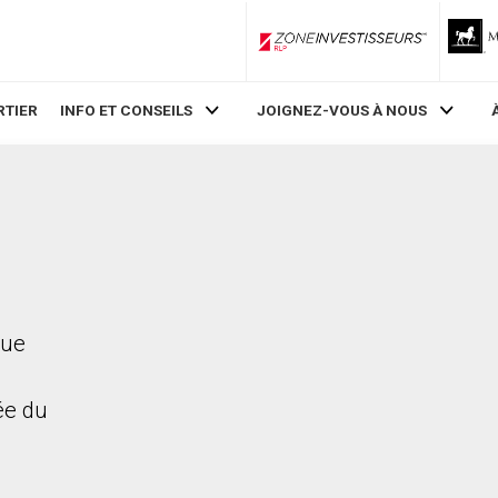
ZoneInvestisseurs RLP
RTIER
INFO ET CONSEILS
JOIGNEZ-VOUS À NOUS
nue
rée du