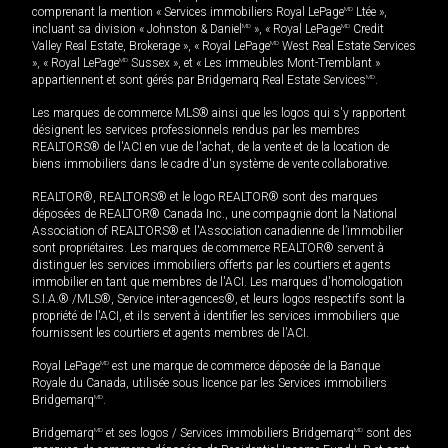
comprenant la mention « Services immobiliers Royal LePage
MD
Ltée »,
incluant sa division « Johnston & Daniel
MD
», « Royal LePage
MD
Credit
Valley Real Estate, Brokerage », « Royal LePage
MD
West Real Estate Services
», « Royal LePage
MD
Sussex », et « Les immeubles Mont-Tremblant »
appartiennent et sont gérés par Bridgemarq Real Estate Services
MD
.
Les marques de commerce MLS® ainsi que les logos qui s'y rapportent
désignent les services professionnels rendus par les membres
REALTORS® de l'ACI en vue de l'achat, de la vente et de la location de
biens immobiliers dans le cadre d'un système de vente collaborative.
REALTOR®, REALTORS® et le logo REALTOR® sont des marques
déposées de REALTOR® Canada Inc., une compagnie dont la National
Association of REALTORS® et l'Association canadienne de l’immobilier
sont propriétaires. Les marques de commerce REALTOR® servent à
distinguer les services immobiliers offerts par les courtiers et agents
immobilier en tant que membres de l'ACI. Les marques d'homologation
S.I.A.® /MLS®, Service inter-agences®, et leurs logos respectifs sont la
propriété de l'ACI, et ils servent à identifier les services immobiliers que
fournissent les courtiers et agents membres de l'ACI.
Royal LePage
MD
est une marque de commerce déposée de la Banque
Royale du Canada, utilisée sous licence par les Services immobiliers
Bridgemarq
MD
.
Bridgemarq
MD
et ses logos / Services immobiliers Bridgemarq
MD
sont des