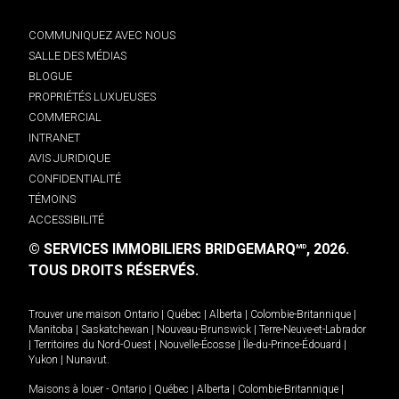
COMMUNIQUEZ AVEC NOUS
SALLE DES MÉDIAS
BLOGUE
PROPRIÉTÉS LUXUEUSES
COMMERCIAL
INTRANET
AVIS JURIDIQUE
CONFIDENTIALITÉ
TÉMOINS
ACCESSIBILITÉ
© SERVICES IMMOBILIERS BRIDGEMARQ
, 2026.
MD
TOUS DROITS RÉSERVÉS.
Trouver une maison
Ontario
|
Québec
|
Alberta
|
Colombie-Britannique
|
Manitoba
|
Saskatchewan
|
Nouveau-Brunswick
|
Terre-Neuve-et-Labrador
|
Territoires du Nord-Ouest
|
Nouvelle-Écosse
|
Île-du-Prince-Édouard
|
Yukon
|
Nunavut
.
Maisons à louer -
Ontario
|
Québec
|
Alberta
|
Colombie-Britannique
|