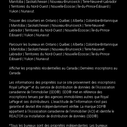
Manitoba
|
Saskatchewan
|
Nouveau-Brunswick
|
Terre-Neuve-et-Labrador
|
Territoires du Nord-Ouest
|
Nouvelle-Écosse
|
Île-du-Prince-Édouard
|
Yukon
|
Nunavut
.
Trouver des courtiers en
Ontario
|
Québec
|
Alberta
|
Colombie-Britannique
|
Manitoba
|
Saskatchewan
|
Nouveau-Brunswick
|
Terre-Neuve-et-
Labrador
|
Territoires du Nord-Ouest
|
Nouvelle-Écosse
|
Île-du-Prince-
Édouard
|
Yukon
|
Nunavut
Parcourir les bureaux en
Ontario
|
Québec
|
Alberta
|
Colombie-Britannique
|
Manitoba
|
Saskatchewan
|
Nouveau-Brunswick
|
Terre-Neuve-et-
Labrador
|
Territoires du Nord-Ouest
|
Nouvelle-Écosse
|
Île-du-Prince-
Édouard
|
Yukon
|
Nunavut
Afficher les propriétés résidentielles au Canada
|
Dernières inscriptions au
Canada
Les informations des propriétés sur ce site proviennent des inscriptions
Royal LePage
MD
et du service de distribution de données de l'Association
canadienne de l’immobilier (SDD®). SDD® met en référence des
inscriptions tenues par des agences immobilières autres que Royal
LePage et ses distributeurs. L'exactitude de l'information n'est pas
garantie et devrait être indépendamment vérifiée. La marque DDF®
appartient à l'Association canadienne de l’immobilier (ACI) et identifie le
REALTOR.ca Installation de distribution de données (SDD®).
*Tous les bureaux sont des propriétés indépendantes. Les bureaux