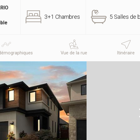
RIO
3+1 Chambres
5 Salles de 
ible
démographiques
Vue de la rue
Itinéraire
N