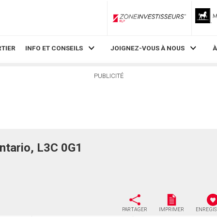
ZoneInvestisseurs RLP
TIER
INFO ET CONSEILS
JOIGNEZ-VOUS À NOUS
À
PUBLICITÉ
ntario, L3C 0G1
PARTAGER
IMPRIMER
ENREGI