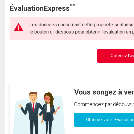
MC
ÉvaluationExpress
Les données concernant cette propriété sont insuf
le bouton ci-dessous pour obtenir l'évaluation en
Obtenez l’av
Vous songez à ve
Commencez par découvrir c
Obtenez votre Évaluatio