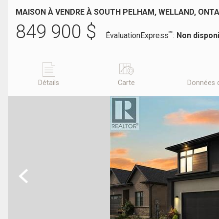
MAISON À VENDRE À SOUTH PELHAM, WELLAND, ONTA
849 900
$
MC
ÉvaluationExpress
:
Non dispon
Détails
Carte
Données 
Previous