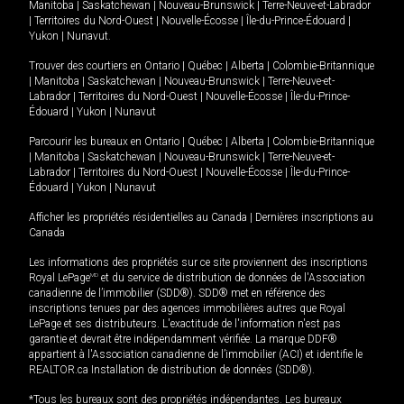
Manitoba
|
Saskatchewan
|
Nouveau-Brunswick
|
Terre-Neuve-et-Labrador
|
Territoires du Nord-Ouest
|
Nouvelle-Écosse
|
Île-du-Prince-Édouard
|
Yukon
|
Nunavut
.
Trouver des courtiers en
Ontario
|
Québec
|
Alberta
|
Colombie-Britannique
|
Manitoba
|
Saskatchewan
|
Nouveau-Brunswick
|
Terre-Neuve-et-
Labrador
|
Territoires du Nord-Ouest
|
Nouvelle-Écosse
|
Île-du-Prince-
Édouard
|
Yukon
|
Nunavut
Parcourir les bureaux en
Ontario
|
Québec
|
Alberta
|
Colombie-Britannique
|
Manitoba
|
Saskatchewan
|
Nouveau-Brunswick
|
Terre-Neuve-et-
Labrador
|
Territoires du Nord-Ouest
|
Nouvelle-Écosse
|
Île-du-Prince-
Édouard
|
Yukon
|
Nunavut
Afficher les propriétés résidentielles au Canada
|
Dernières inscriptions au
Canada
Les informations des propriétés sur ce site proviennent des inscriptions
Royal LePage
MD
et du service de distribution de données de l'Association
canadienne de l’immobilier (SDD®). SDD® met en référence des
inscriptions tenues par des agences immobilières autres que Royal
LePage et ses distributeurs. L'exactitude de l'information n'est pas
garantie et devrait être indépendamment vérifiée. La marque DDF®
appartient à l'Association canadienne de l’immobilier (ACI) et identifie le
REALTOR.ca Installation de distribution de données (SDD®).
*Tous les bureaux sont des propriétés indépendantes. Les bureaux