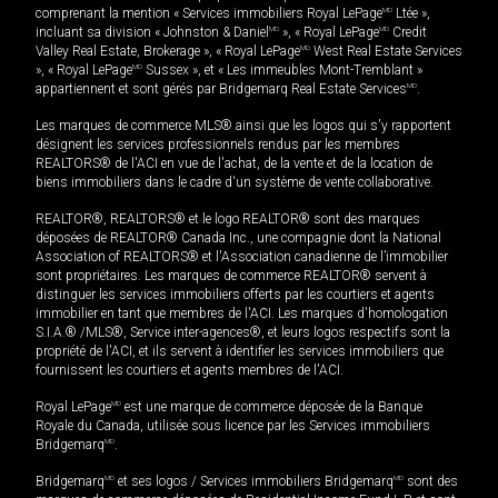
comprenant la mention « Services immobiliers Royal LePage
MD
Ltée »,
incluant sa division « Johnston & Daniel
MD
», « Royal LePage
MD
Credit
Valley Real Estate, Brokerage », « Royal LePage
MD
West Real Estate Services
», « Royal LePage
MD
Sussex », et « Les immeubles Mont-Tremblant »
appartiennent et sont gérés par Bridgemarq Real Estate Services
MD
.
Les marques de commerce MLS® ainsi que les logos qui s'y rapportent
désignent les services professionnels rendus par les membres
REALTORS® de l'ACI en vue de l'achat, de la vente et de la location de
biens immobiliers dans le cadre d'un système de vente collaborative.
REALTOR®, REALTORS® et le logo REALTOR® sont des marques
déposées de REALTOR® Canada Inc., une compagnie dont la National
Association of REALTORS® et l'Association canadienne de l’immobilier
sont propriétaires. Les marques de commerce REALTOR® servent à
distinguer les services immobiliers offerts par les courtiers et agents
immobilier en tant que membres de l'ACI. Les marques d'homologation
S.I.A.® /MLS®, Service inter-agences®, et leurs logos respectifs sont la
propriété de l'ACI, et ils servent à identifier les services immobiliers que
fournissent les courtiers et agents membres de l'ACI.
Royal LePage
MD
est une marque de commerce déposée de la Banque
Royale du Canada, utilisée sous licence par les Services immobiliers
Bridgemarq
MD
.
Bridgemarq
MD
et ses logos / Services immobiliers Bridgemarq
MD
sont des