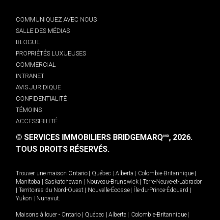
COMMUNIQUEZ AVEC NOUS
SALLE DES MÉDIAS
BLOGUE
PROPRIÉTÉS LUXUEUSES
COMMERCIAL
INTRANET
AVIS JURIDIQUE
CONFIDENTIALITÉ
TÉMOINS
ACCESSIBILITÉ
© SERVICES IMMOBILIERS BRIDGEMARQ
, 2026.
MD
TOUS DROITS RÉSERVÉS.
Trouver une maison
Ontario
|
Québec
|
Alberta
|
Colombie-Britannique
|
Manitoba
|
Saskatchewan
|
Nouveau-Brunswick
|
Terre-Neuve-et-Labrador
|
Territoires du Nord-Ouest
|
Nouvelle-Écosse
|
Île-du-Prince-Édouard
|
Yukon
|
Nunavut
.
Maisons à louer -
Ontario
|
Québec
|
Alberta
|
Colombie-Britannique
|