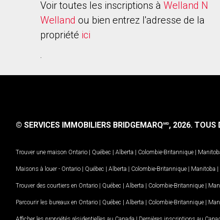
Voir toutes les inscriptions à
Welland N
Welland
ou bien entrez l'adresse de la
propriété
ici
.
© SERVICES IMMOBILIERS BRIDGEMARQ
, 2026.
TOUS D
MD
Trouver une maison
Ontario
|
Québec
|
Alberta
|
Colombie-Britannique
|
Manitob
Maisons à louer -
Ontario
|
Québec
|
Alberta
|
Colombie-Britannique
|
Manitoba
|
Trouver des courtiers en
Ontario
|
Québec
|
Alberta
|
Colombie-Britannique
|
Man
Parcourir les bureaux en
Ontario
|
Québec
|
Alberta
|
Colombie-Britannique
|
Man
Afficher les propriétés résidentielles au Canada
|
Dernières inscriptions au Cana