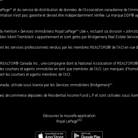
LePage
MD
et du service de distribution de données de l'Association canadienne de l’im
rmation n'est pas garantie et devrait être indépendamment vérifiée. La marque DDF® appa
la mention « Services immobiliers Royal LePage
MD
Ltée », incluant sa division « Johnst
bles Mont-Tremblant » appartiennent et sont gérés par Bridgemarq Real Estate Servic
 les services professionnels rendus par les membres REALTORS® de l'ACI en vue de l'a
TOR® Canada Inc., une compagnie dont la National Association of REALTORS® et l'
s courtiers et agents immobilier en tant que membres de l'ACI. Les marques d'homolog
ssent les courtiers et agents membres de l'ACI.
da, utilisée sous licence par les Services immobiliers Bridgemarq
MD
.
s de commerce déposées de Residential Income Fund L.P. et sont utilisées sous lice
Découvrez la nouvelle application
MD
Royal LePage