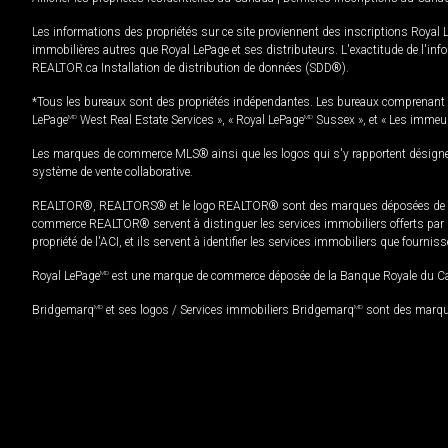
Les informations des propriétés sur ce site proviennent des inscriptions Royal 
immobilières autres que Royal LePage et ses distributeurs. L'exactitude de l'info
REALTOR.ca Installation de distribution de données (SDD®).
*Tous les bureaux sont des propriétés indépendantes. Les bureaux comprenant 
LePage
MD
West Real Estate Services », « Royal LePage
MD
Sussex », et « Les immeu
Les marques de commerce MLS® ainsi que les logos qui s'y rapportent désignent
système de vente collaborative.
REALTOR®, REALTORS® et le logo REALTOR® sont des marques déposées de REAL
commerce REALTOR® servent à distinguer les services immobiliers offerts par le
propriété de l'ACI, et ils servent à identifier les services immobiliers que fourni
Royal LePage
MD
est une marque de commerce déposée de la Banque Royale du Cana
Bridgemarq
MD
et ses logos / Services immobiliers Bridgemarq
MD
sont des marque