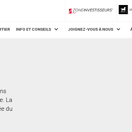
ZoneInvestisseurs RLP
RTIER
INFO ET CONSEILS
JOIGNEZ-VOUS À NOUS
ans
e. La
rée du