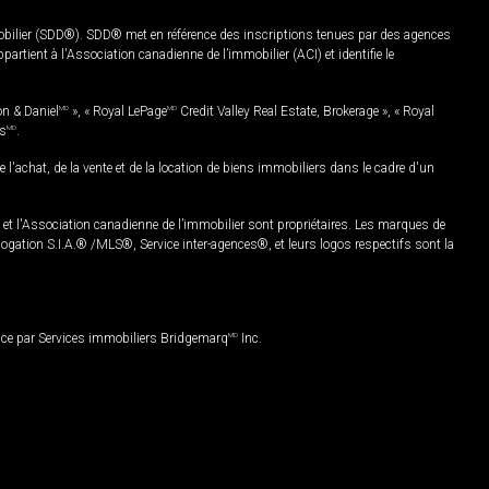
mobilier (SDD®). SDD® met en référence des inscriptions tenues par des agences
rtient à l'Association canadienne de l’immobilier (ACI) et identifie le
on & Daniel
MD
», « Royal LePage
MD
Credit Valley Real Estate, Brokerage », « Royal
es
MD
.
chat, de la vente et de la location de biens immobiliers dans le cadre d'un
Association canadienne de l’immobilier sont propriétaires. Les marques de
ation S.I.A.® /MLS®, Service inter-agences®, et leurs logos respectifs sont la
nce par Services immobiliers Bridgemarq
MD
Inc.