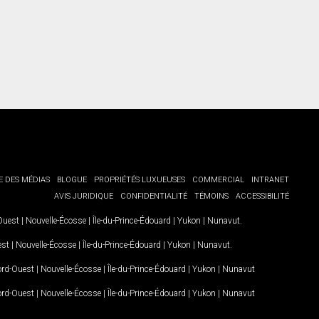
E DES MÉDIAS
BLOGUE
PROPRIÉTÉS LUXUEUSES
COMMERCIAL
INTRANET
AVIS JURIDIQUE
CONFIDENTIALITÉ
TÉMOINS
ACCESSIBILITÉ
-Ouest
|
Nouvelle-Écosse
|
Île-du-Prince-Édouard
|
Yukon
|
Nunavut
.
est
|
Nouvelle-Écosse
|
Île-du-Prince-Édouard
|
Yukon
|
Nunavut
.
Nord-Ouest
|
Nouvelle-Écosse
|
Île-du-Prince-Édouard
|
Yukon
|
Nunavut
Nord-Ouest
|
Nouvelle-Écosse
|
Île-du-Prince-Édouard
|
Yukon
|
Nunavut