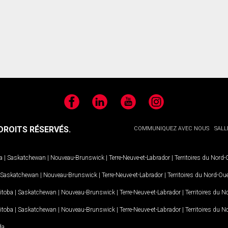
Facebook
LinkedIn
YouTube
Instagram
ROITS RÉSERVÉS.
COMMUNIQUEZ AVEC NOUS
SALL
a
|
Saskatchewan
|
Nouveau-Brunswick
|
Terre-Neuve-et-Labrador
|
Territoires du Nord
Saskatchewan
|
Nouveau-Brunswick
|
Terre-Neuve-et-Labrador
|
Territoires du Nord-Ou
itoba
|
Saskatchewan
|
Nouveau-Brunswick
|
Terre-Neuve-et-Labrador
|
Territoires du 
itoba
|
Saskatchewan
|
Nouveau-Brunswick
|
Terre-Neuve-et-Labrador
|
Territoires du 
da