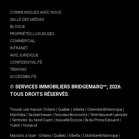
COMMUNIQUEZ AVEC NOUS
SALLE DES MÉDIAS
BLOGUE
PROPRIÉTÉS LUXUEUSES
COMMERCIAL
INTRANET
AVIS JURIDIQUE
CONFIDENTIALITÉ
TÉMOINS
ACCESSIBILITÉ
© SERVICES IMMOBILIERS BRIDGEMARQ
, 2026.
MD
TOUS DROITS RÉSERVÉS.
Trouver une maison
Ontario
|
Québec
|
Alberta
|
Colombie-Britannique
|
Manitoba
|
Saskatchewan
|
Nouveau-Brunswick
|
Terre-Neuve-et-Labrador
|
Territoires du Nord-Ouest
|
Nouvelle-Écosse
|
Île-du-Prince-Édouard
|
Yukon
|
Nunavut
.
Maisons à louer -
Ontario
|
Québec
|
Alberta
|
Colombie-Britannique
|