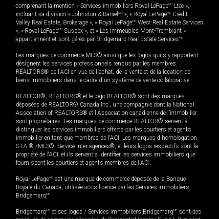
comprenant la mention « Services immobiliers Royal LePage
MD
Ltée »,
incluant sa division « Johnston & Daniel
MD
», « Royal LePage
MD
Credit
Valley Real Estate, Brokerage », « Royal LePage
MD
West Real Estate Services
», « Royal LePage
MD
Sussex », et « Les immeubles Mont-Tremblant »
appartiennent et sont gérés par Bridgemarq Real Estate Services
MD
.
Les marques de commerce MLS® ainsi que les logos qui s'y rapportent
désignent les services professionnels rendus par les membres
REALTORS® de l'ACI en vue de l'achat, de la vente et de la location de
biens immobiliers dans le cadre d'un système de vente collaborative.
REALTOR®, REALTORS® et le logo REALTOR® sont des marques
déposées de REALTOR® Canada Inc., une compagnie dont la National
Association of REALTORS® et l'Association canadienne de l’immobilier
sont propriétaires. Les marques de commerce REALTOR® servent à
distinguer les services immobiliers offerts par les courtiers et agents
immobilier en tant que membres de l'ACI. Les marques d'homologation
S.I.A.® /MLS®, Service inter-agences®, et leurs logos respectifs sont la
propriété de l'ACI, et ils servent à identifier les services immobiliers que
fournissent les courtiers et agents membres de l'ACI.
Royal LePage
MD
est une marque de commerce déposée de la Banque
Royale du Canada, utilisée sous licence par les Services immobiliers
Bridgemarq
MD
.
Bridgemarq
MD
et ses logos / Services immobiliers Bridgemarq
MD
sont des