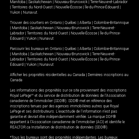
Manitoba
|
Saskatchewan
|
Nouveau-Brunswick
|
Terre-Neuve-et-Labrador
|
Territoires du Nord-Ouest
|
Nouvelle-Écosse
|
Île-du-Prince-Édouard
|
Yukon
|
Nunavut
.
Trouver des courtiers en
Ontario
|
Québec
|
Alberta
|
Colombie-Britannique
|
Manitoba
|
Saskatchewan
|
Nouveau-Brunswick
|
Terre-Neuve-et-
Labrador
|
Territoires du Nord-Ouest
|
Nouvelle-Écosse
|
Île-du-Prince-
Édouard
|
Yukon
|
Nunavut
Parcourir les bureaux en
Ontario
|
Québec
|
Alberta
|
Colombie-Britannique
|
Manitoba
|
Saskatchewan
|
Nouveau-Brunswick
|
Terre-Neuve-et-
Labrador
|
Territoires du Nord-Ouest
|
Nouvelle-Écosse
|
Île-du-Prince-
Édouard
|
Yukon
|
Nunavut
Afficher les propriétés résidentielles au Canada
|
Dernières inscriptions au
Canada
Les informations des propriétés sur ce site proviennent des inscriptions
Royal LePage
MD
et du service de distribution de données de l'Association
canadienne de l’immobilier (SDD®). SDD® met en référence des
inscriptions tenues par des agences immobilières autres que Royal
LePage et ses distributeurs. L'exactitude de l'information n'est pas
garantie et devrait être indépendamment vérifiée. La marque DDF®
appartient à l'Association canadienne de l’immobilier (ACI) et identifie le
REALTOR.ca Installation de distribution de données (SDD®).
*Tous les bureaux sont des propriétés indépendantes. Les bureaux