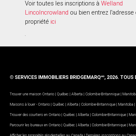
Voir toutes les inscriptions à
Welland
Lincolncrowland
ou bien entrez l'adresse 
propriété
ici
.
© SERVICES IMMOBILIERS BRIDGEMARQ
, 2026.
TOUS D
MD
Trouver une maison
Ontario
|
Québec
|
Alberta
|
Colombie-Britannique
|
Manitob
Maisons à louer -
Ontario
|
Québec
|
Alberta
|
Colombie-Britannique
|
Manitoba
|
Trouver des courtiers en
Ontario
|
Québec
|
Alberta
|
Colombie-Britannique
|
Man
Parcourir les bureaux en
Ontario
|
Québec
|
Alberta
|
Colombie-Britannique
|
Man
Afficher les propriétés résidentielles au Canada
|
Dernières inscriptions au Cana