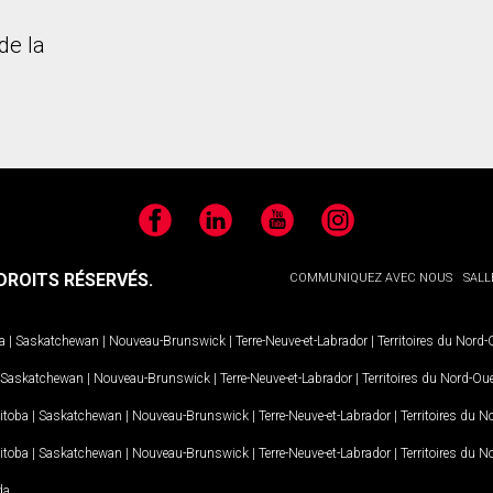
de la
Facebook
LinkedIn
YouTube
Instagram
ROITS RÉSERVÉS.
COMMUNIQUEZ AVEC NOUS
SALL
a
|
Saskatchewan
|
Nouveau-Brunswick
|
Terre-Neuve-et-Labrador
|
Territoires du Nord
Saskatchewan
|
Nouveau-Brunswick
|
Terre-Neuve-et-Labrador
|
Territoires du Nord-Ou
itoba
|
Saskatchewan
|
Nouveau-Brunswick
|
Terre-Neuve-et-Labrador
|
Territoires du 
itoba
|
Saskatchewan
|
Nouveau-Brunswick
|
Terre-Neuve-et-Labrador
|
Territoires du 
da