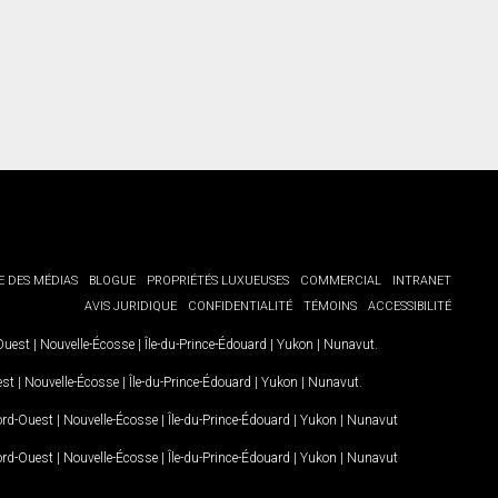
E DES MÉDIAS
BLOGUE
PROPRIÉTÉS LUXUEUSES
COMMERCIAL
INTRANET
AVIS JURIDIQUE
CONFIDENTIALITÉ
TÉMOINS
ACCESSIBILITÉ
-Ouest
|
Nouvelle-Écosse
|
Île-du-Prince-Édouard
|
Yukon
|
Nunavut
.
est
|
Nouvelle-Écosse
|
Île-du-Prince-Édouard
|
Yukon
|
Nunavut
.
Nord-Ouest
|
Nouvelle-Écosse
|
Île-du-Prince-Édouard
|
Yukon
|
Nunavut
Nord-Ouest
|
Nouvelle-Écosse
|
Île-du-Prince-Édouard
|
Yukon
|
Nunavut