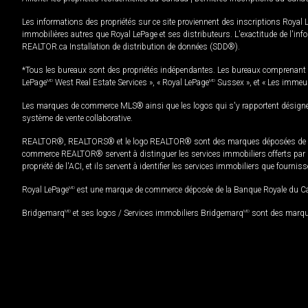
Les informations des propriétés sur ce site proviennent des inscriptions Royal 
immobilières autres que Royal LePage et ses distributeurs. L'exactitude de l'info
REALTOR.ca Installation de distribution de données (SDD®).
*Tous les bureaux sont des propriétés indépendantes. Les bureaux comprenant 
LePage
MD
West Real Estate Services », « Royal LePage
MD
Sussex », et « Les immeu
Les marques de commerce MLS® ainsi que les logos qui s'y rapportent désignent
système de vente collaborative.
REALTOR®, REALTORS® et le logo REALTOR® sont des marques déposées de REAL
commerce REALTOR® servent à distinguer les services immobiliers offerts par le
propriété de l'ACI, et ils servent à identifier les services immobiliers que fourni
Royal LePage
MD
est une marque de commerce déposée de la Banque Royale du Cana
Bridgemarq
MD
et ses logos / Services immobiliers Bridgemarq
MD
sont des marque