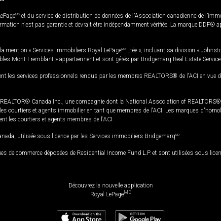
LePage
MD
et du service de distribution de données de l'Association canadienne de l’im
rmation n'est pas garantie et devrait être indépendamment vérifiée. La marque DDF® appa
la mention « Services immobiliers Royal LePage
MD
Ltée », incluant sa division « Johnst
bles Mont-Tremblant » appartiennent et sont gérés par Bridgemarq Real Estate Servic
 les services professionnels rendus par les membres REALTORS® de l'ACI en vue de l'a
TOR® Canada Inc., une compagnie dont la National Association of REALTORS® et l'
s courtiers et agents immobilier en tant que membres de l'ACI. Les marques d'homolog
ssent les courtiers et agents membres de l'ACI.
da, utilisée sous licence par les Services immobiliers Bridgemarq
MD
.
s de commerce déposées de Residential Income Fund L.P. et sont utilisées sous lice
Découvrez la nouvelle application
MD
Royal LePage