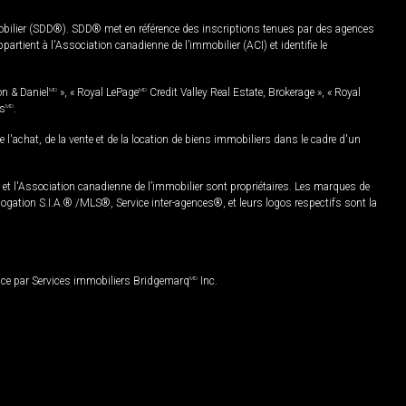
mobilier (SDD®). SDD® met en référence des inscriptions tenues par des agences
rtient à l'Association canadienne de l’immobilier (ACI) et identifie le
on & Daniel
MD
», « Royal LePage
MD
Credit Valley Real Estate, Brokerage », « Royal
es
MD
.
chat, de la vente et de la location de biens immobiliers dans le cadre d'un
Association canadienne de l’immobilier sont propriétaires. Les marques de
ation S.I.A.® /MLS®, Service inter-agences®, et leurs logos respectifs sont la
nce par Services immobiliers Bridgemarq
MD
Inc.