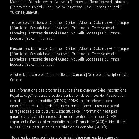
Manitoba
|
Saskatchewan
|
Nouveau-Brunswick
|
Terre-Neuve-et-Labrador
|
Territoires du Nord-Ouest
|
Nouvelle-Écosse
|
Île-du-Prince-Édouard
|
Yukon
|
Nunavut
.
Trouver des courtiers en
Ontario
|
Québec
|
Alberta
|
Colombie-Britannique
|
Manitoba
|
Saskatchewan
|
Nouveau-Brunswick
|
Terre-Neuve-et-
Labrador
|
Territoires du Nord-Ouest
|
Nouvelle-Écosse
|
Île-du-Prince-
Édouard
|
Yukon
|
Nunavut
Parcourir les bureaux en
Ontario
|
Québec
|
Alberta
|
Colombie-Britannique
|
Manitoba
|
Saskatchewan
|
Nouveau-Brunswick
|
Terre-Neuve-et-
Labrador
|
Territoires du Nord-Ouest
|
Nouvelle-Écosse
|
Île-du-Prince-
Édouard
|
Yukon
|
Nunavut
Afficher les propriétés résidentielles au Canada
|
Dernières inscriptions au
Canada
Les informations des propriétés sur ce site proviennent des inscriptions
Royal LePage
MD
et du service de distribution de données de l'Association
canadienne de l’immobilier (SDD®). SDD® met en référence des
inscriptions tenues par des agences immobilières autres que Royal
LePage et ses distributeurs. L'exactitude de l'information n'est pas
garantie et devrait être indépendamment vérifiée. La marque DDF®
appartient à l'Association canadienne de l’immobilier (ACI) et identifie le
REALTOR.ca Installation de distribution de données (SDD®).
*Tous les bureaux sont des propriétés indépendantes. Les bureaux