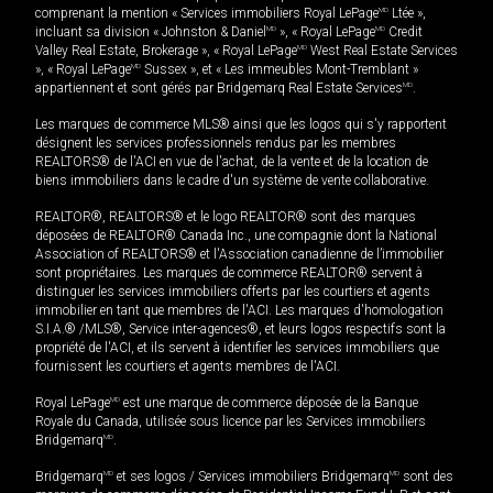
comprenant la mention « Services immobiliers Royal LePage
MD
Ltée »,
incluant sa division « Johnston & Daniel
MD
», « Royal LePage
MD
Credit
Valley Real Estate, Brokerage », « Royal LePage
MD
West Real Estate Services
», « Royal LePage
MD
Sussex », et « Les immeubles Mont-Tremblant »
appartiennent et sont gérés par Bridgemarq Real Estate Services
MD
.
Les marques de commerce MLS® ainsi que les logos qui s'y rapportent
désignent les services professionnels rendus par les membres
REALTORS® de l'ACI en vue de l'achat, de la vente et de la location de
biens immobiliers dans le cadre d'un système de vente collaborative.
REALTOR®, REALTORS® et le logo REALTOR® sont des marques
déposées de REALTOR® Canada Inc., une compagnie dont la National
Association of REALTORS® et l'Association canadienne de l’immobilier
sont propriétaires. Les marques de commerce REALTOR® servent à
distinguer les services immobiliers offerts par les courtiers et agents
immobilier en tant que membres de l'ACI. Les marques d'homologation
S.I.A.® /MLS®, Service inter-agences®, et leurs logos respectifs sont la
propriété de l'ACI, et ils servent à identifier les services immobiliers que
fournissent les courtiers et agents membres de l'ACI.
Royal LePage
MD
est une marque de commerce déposée de la Banque
Royale du Canada, utilisée sous licence par les Services immobiliers
Bridgemarq
MD
.
Bridgemarq
MD
et ses logos / Services immobiliers Bridgemarq
MD
sont des