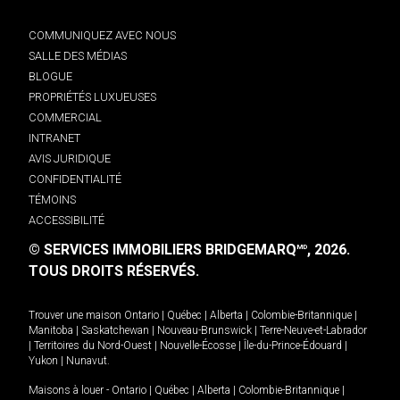
COMMUNIQUEZ AVEC NOUS
SALLE DES MÉDIAS
BLOGUE
PROPRIÉTÉS LUXUEUSES
COMMERCIAL
INTRANET
AVIS JURIDIQUE
CONFIDENTIALITÉ
TÉMOINS
ACCESSIBILITÉ
© SERVICES IMMOBILIERS BRIDGEMARQ
, 2026.
MD
TOUS DROITS RÉSERVÉS.
Trouver une maison
Ontario
|
Québec
|
Alberta
|
Colombie-Britannique
|
Manitoba
|
Saskatchewan
|
Nouveau-Brunswick
|
Terre-Neuve-et-Labrador
|
Territoires du Nord-Ouest
|
Nouvelle-Écosse
|
Île-du-Prince-Édouard
|
Yukon
|
Nunavut
.
Maisons à louer -
Ontario
|
Québec
|
Alberta
|
Colombie-Britannique
|