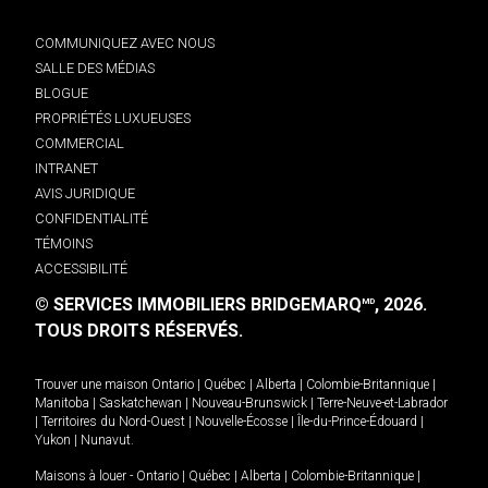
COMMUNIQUEZ AVEC NOUS
SALLE DES MÉDIAS
BLOGUE
PROPRIÉTÉS LUXUEUSES
COMMERCIAL
INTRANET
AVIS JURIDIQUE
CONFIDENTIALITÉ
TÉMOINS
ACCESSIBILITÉ
© SERVICES IMMOBILIERS BRIDGEMARQ
, 2026.
MD
TOUS DROITS RÉSERVÉS.
Trouver une maison
Ontario
|
Québec
|
Alberta
|
Colombie-Britannique
|
Manitoba
|
Saskatchewan
|
Nouveau-Brunswick
|
Terre-Neuve-et-Labrador
|
Territoires du Nord-Ouest
|
Nouvelle-Écosse
|
Île-du-Prince-Édouard
|
Yukon
|
Nunavut
.
Maisons à louer -
Ontario
|
Québec
|
Alberta
|
Colombie-Britannique
|