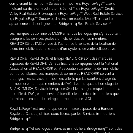
comprenant la mention « Services immobiliers Royal LePage
MD
Ltée »,
incluant sa division « Johnston & Daniel
MD
», « Royal LePage
MD
Credit
Valley Real Estate, Brokerage », « Royal LePage
MD
West Real Estate Services
», « Royal LePage
MD
Sussex », et « Les immeubles Mont-Tremblant »
appartiennent et sont gérés par Bridgemarq Real Estate Services
MD
.
Les marques de commerce MLS® ainsi que les logos qui s'y rapportent
désignent les services professionnels rendus par les membres
REALTORS® de l'ACI en vue de l'achat, de la vente et de la location de
biens immobiliers dans le cadre d'un système de vente collaborative.
REALTOR®, REALTORS® et le logo REALTOR® sont des marques
déposées de REALTOR® Canada Inc., une compagnie dont la National
Association of REALTORS® et l'Association canadienne de l’immobilier
sont propriétaires. Les marques de commerce REALTOR® servent à
distinguer les services immobiliers offerts par les courtiers et agents
immobilier en tant que membres de l'ACI. Les marques d'homologation
S.I.A.® /MLS®, Service inter-agences®, et leurs logos respectifs sont la
propriété de l'ACI, et ils servent à identifier les services immobiliers que
fournissent les courtiers et agents membres de l'ACI.
Royal LePage
MD
est une marque de commerce déposée de la Banque
Royale du Canada, utilisée sous licence par les Services immobiliers
Bridgemarq
MD
.
Bridgemarq
MD
et ses logos / Services immobiliers Bridgemarq
MD
sont des