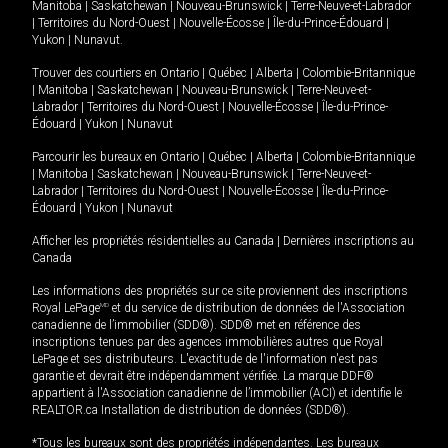
Manitoba
|
Saskatchewan
|
Nouveau-Brunswick
|
Terre-Neuve-et-Labrador
|
Territoires du Nord-Ouest
|
Nouvelle-Écosse
|
Île-du-Prince-Édouard
|
Yukon
|
Nunavut
.
Trouver des courtiers en
Ontario
|
Québec
|
Alberta
|
Colombie-Britannique
|
Manitoba
|
Saskatchewan
|
Nouveau-Brunswick
|
Terre-Neuve-et-
Labrador
|
Territoires du Nord-Ouest
|
Nouvelle-Écosse
|
Île-du-Prince-
Édouard
|
Yukon
|
Nunavut
Parcourir les bureaux en
Ontario
|
Québec
|
Alberta
|
Colombie-Britannique
|
Manitoba
|
Saskatchewan
|
Nouveau-Brunswick
|
Terre-Neuve-et-
Labrador
|
Territoires du Nord-Ouest
|
Nouvelle-Écosse
|
Île-du-Prince-
Édouard
|
Yukon
|
Nunavut
Afficher les propriétés résidentielles au Canada
|
Dernières inscriptions au
Canada
Les informations des propriétés sur ce site proviennent des inscriptions
Royal LePage
MD
et du service de distribution de données de l'Association
canadienne de l’immobilier (SDD®). SDD® met en référence des
inscriptions tenues par des agences immobilières autres que Royal
LePage et ses distributeurs. L'exactitude de l'information n'est pas
garantie et devrait être indépendamment vérifiée. La marque DDF®
appartient à l'Association canadienne de l’immobilier (ACI) et identifie le
REALTOR.ca Installation de distribution de données (SDD®).
*Tous les bureaux sont des propriétés indépendantes. Les bureaux