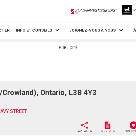
ZoneInvestisseurs RLP
TIER
INFO ET CONSEILS
JOIGNEZ-VOUS À NOUS
À
PUBLICITÉ
/Crowland), Ontario, L3B 4Y3
NAVY STREET
PARTAGER
IMPRIMER
ENREGI