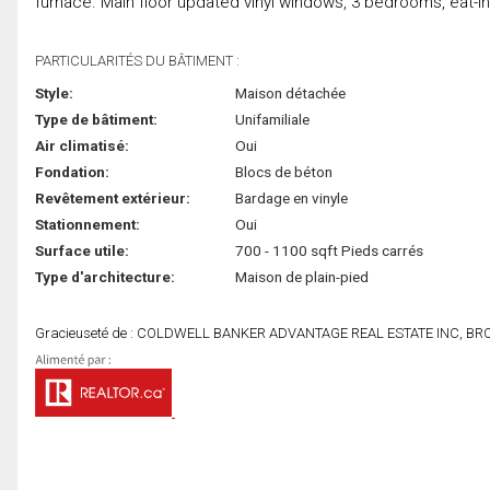
furnace. Main floor updated vinyl windows, 3 bedrooms, eat-in 
PARTICULARITÉS DU BÂTIMENT :
Style:
Maison détachée
Type de bâtiment:
Unifamiliale
Air climatisé:
Oui
Fondation:
Blocs de béton
Revêtement extérieur:
Bardage en vinyle
Stationnement:
Oui
Surface utile:
700 - 1100 sqft Pieds carrés
Type d'architecture:
Maison de plain-pied
Gracieuseté de : COLDWELL BANKER ADVANTAGE REAL ESTATE INC, B