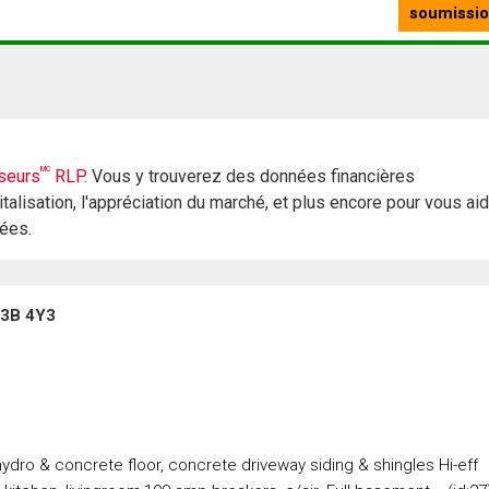
MC
seurs
RLP.
Vous y trouverez des données financières
italisation, l'appréciation du marché, et plus encore pour vous ai
rées.
L3B 4Y3
ydro & concrete floor, concrete driveway siding & shingles Hi-eff