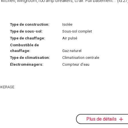
kitchen, livingroom,100 amp breakers, c/air. Full basement... (id:27
Type de construction:
Isolée
Type de sous-sol:
Sous-sol complet
Type de chauffage:
Air pulsé
Combustible de
chauffage:
Gaz naturel
Type de climatisation:
Climatisation centrale
Électroménagers:
Compteur d'eau
ROKERAGE
Plus de détails