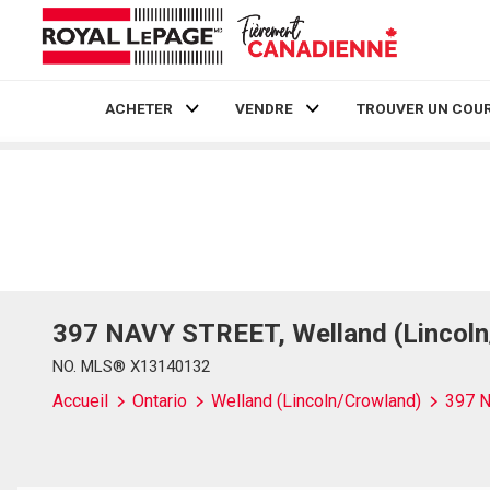
ACHETER
VENDRE
TROUVER UN COUR
Live
En Direct
397 NAVY STREET, Welland (Lincoln
NO. MLS® X13140132
Accueil
Ontario
Welland (Lincoln/Crowland)
397 