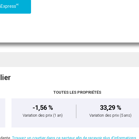
MC
nExpress
lier
TOUTES LES PROPRIÉTÉS
-1,56 %
33,29 %
Variation des prix
(1 an)
Variation des prix
(5 ans)
édente.
Trouvez un courtier dans ce secteur afin de recevoir plus d'informations.