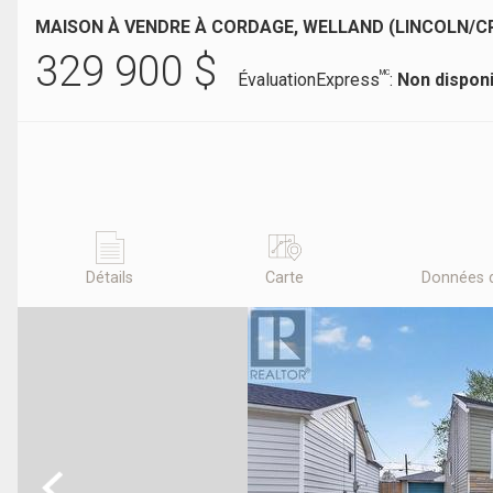
MAISON À VENDRE À CORDAGE, WELLAND (LINCOLN/C
329 900
$
MC
ÉvaluationExpress
:
Non dispon
Détails
Carte
Données 
Previous