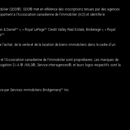
mobilier (SDD®). SDD® met en référence des inscriptions tenues par des agences
rtient à l'Association canadienne de l’immobilier (ACI) et identifie le
on & Daniel
MD
», « Royal LePage
MD
Credit Valley Real Estate, Brokerage », « Royal
es
MD
.
chat, de la vente et de la location de biens immobiliers dans le cadre d'un
Association canadienne de l’immobilier sont propriétaires. Les marques de
ation S.I.A.® /MLS®, Service inter-agences®, et leurs logos respectifs sont la
nce par Services immobiliers Bridgemarq
MD
Inc.