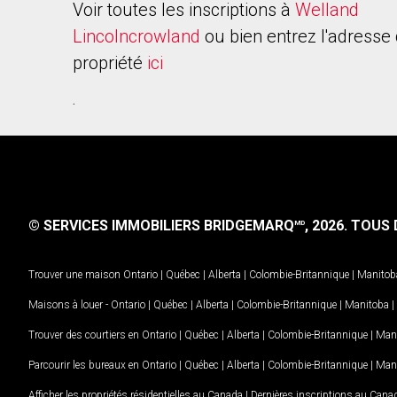
Voir toutes les inscriptions à
Welland
Lincolncrowland
ou bien entrez l'adresse 
propriété
ici
.
© SERVICES IMMOBILIERS BRIDGEMARQ
, 2026.
TOUS D
MD
Trouver une maison
Ontario
|
Québec
|
Alberta
|
Colombie-Britannique
|
Manitob
Maisons à louer -
Ontario
|
Québec
|
Alberta
|
Colombie-Britannique
|
Manitoba
|
Trouver des courtiers en
Ontario
|
Québec
|
Alberta
|
Colombie-Britannique
|
Man
Parcourir les bureaux en
Ontario
|
Québec
|
Alberta
|
Colombie-Britannique
|
Man
Afficher les propriétés résidentielles au Canada
|
Dernières inscriptions au Cana