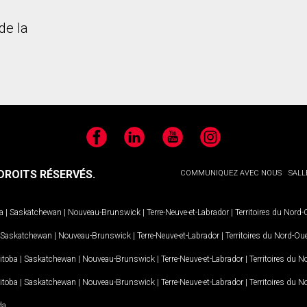
de la
Facebook
LinkedIn
YouTube
Instagram
ROITS RÉSERVÉS.
COMMUNIQUEZ AVEC NOUS
SALL
a
|
Saskatchewan
|
Nouveau-Brunswick
|
Terre-Neuve-et-Labrador
|
Territoires du Nord
Saskatchewan
|
Nouveau-Brunswick
|
Terre-Neuve-et-Labrador
|
Territoires du Nord-Ou
itoba
|
Saskatchewan
|
Nouveau-Brunswick
|
Terre-Neuve-et-Labrador
|
Territoires du 
itoba
|
Saskatchewan
|
Nouveau-Brunswick
|
Terre-Neuve-et-Labrador
|
Territoires du 
da