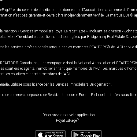
LePage
MD
et du service de distribution de données de l'Association canadienne de l’im
rmation n'est pas garantie et devrait être indépendamment vérifiée. La marque DDF® appa
la mention « Services immobiliers Royal LePage
MD
Ltée », incluant sa division « Johnst
bles Mont-Tremblant » appartiennent et sont gérés par Bridgemarq Real Estate Servic
 les services professionnels rendus par les membres REALTORS® de l'ACI en vue de l'a
TOR® Canada Inc., une compagnie dont la National Association of REALTORS® et l'
s courtiers et agents immobilier en tant que membres de l'ACI. Les marques d'homolog
ssent les courtiers et agents membres de l'ACI.
da, utilisée sous licence par les Services immobiliers Bridgemarq
MD
.
s de commerce déposées de Residential Income Fund L.P. et sont utilisées sous lice
Découvrez la nouvelle application
MD
Royal LePage