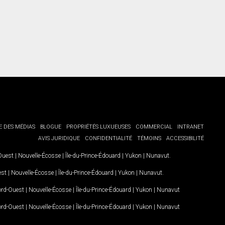
E DES MÉDIAS
BLOGUE
PROPRIÉTÉS LUXUEUSES
COMMERCIAL
INTRANET
AVIS JURIDIQUE
CONFIDENTIALITÉ
TÉMOINS
ACCESSIBILITÉ
-Ouest
|
Nouvelle-Écosse
|
Île-du-Prince-Édouard
|
Yukon
|
Nunavut
.
est
|
Nouvelle-Écosse
|
Île-du-Prince-Édouard
|
Yukon
|
Nunavut
.
Nord-Ouest
|
Nouvelle-Écosse
|
Île-du-Prince-Édouard
|
Yukon
|
Nunavut
Nord-Ouest
|
Nouvelle-Écosse
|
Île-du-Prince-Édouard
|
Yukon
|
Nunavut