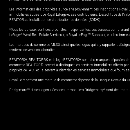
Les informations des propriétés sur ce site proviennent des inscriptions Royal 
immobilières autres que Royal LePage et ses distributeurs. L'exactitude de l'info
REALTOR.ca Installation de distribution de données (SDD®).
*Tous les bureaux sont des propriétés indépendantes. Les bureaux comprenant 
LePage
MD
West Real Estate Services », « Royal LePage
MD
Sussex », et « Les immeu
Les marques de commerce MLS® ainsi que les logos qui s'y rapportent désignent
système de vente collaborative.
REALTOR®, REALTORS® et le logo REALTOR® sont des marques déposées de REAL
commerce REALTOR® servent à distinguer les services immobiliers offerts par le
propriété de l'ACI, et ils servent à identifier les services immobiliers que fourni
Royal LePage
MD
est une marque de commerce déposée de la Banque Royale du Cana
Bridgemarq
MD
et ses logos / Services immobiliers Bridgemarq
MD
sont des marque