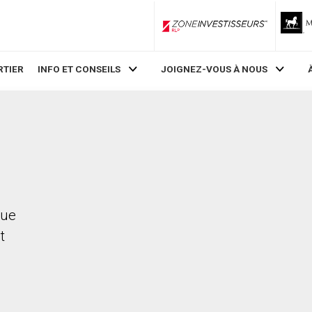
ZoneInvestisseurs RLP
RTIER
INFO ET CONSEILS
JOIGNEZ-VOUS À NOUS
nue
t