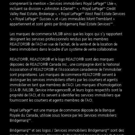
comprenant la mention « Services immobiliers Royal LePage
MD
Ltée »,
incluant sa division « Johnston & Daniel
MD
», « Royal LePage
MD
Credit
Valley Real Estate, Brokerage », « Royal LePage
MD
West Real Estate Services
», « Royal LePage
MD
Sussex », et « Les immeubles Mont-Tremblant »
appartiennent et sont gérés par Bridgemarq Real Estate Services
MD
.
Les marques de commerce MLS® ainsi que les logos qui s'y rapportent
désignent les services professionnels rendus par les membres
REALTORS® de l'ACI en vue de l'achat, de la vente et de la location de
biens immobiliers dans le cadre d'un système de vente collaborative.
REALTOR®, REALTORS® et le logo REALTOR® sont des marques
déposées de REALTOR® Canada Inc., une compagnie dont la National
Association of REALTORS® et l'Association canadienne de l’immobilier
sont propriétaires. Les marques de commerce REALTOR® servent à
distinguer les services immobiliers offerts par les courtiers et agents
immobilier en tant que membres de l'ACI. Les marques d'homologation
S.I.A.® /MLS®, Service inter-agences®, et leurs logos respectifs sont la
propriété de l'ACI, et ils servent à identifier les services immobiliers que
fournissent les courtiers et agents membres de l'ACI.
Royal LePage
MD
est une marque de commerce déposée de la Banque
Royale du Canada, utilisée sous licence par les Services immobiliers
Bridgemarq
MD
.
Bridgemarq
MD
et ses logos / Services immobiliers Bridgemarq
MD
sont des