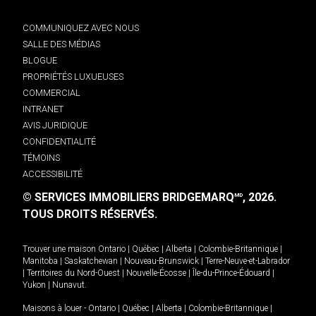
COMMUNIQUEZ AVEC NOUS
SALLE DES MÉDIAS
BLOGUE
PROPRIÉTÉS LUXUEUSES
COMMERCIAL
INTRANET
AVIS JURIDIQUE
CONFIDENTIALITÉ
TÉMOINS
ACCESSIBILITÉ
© SERVICES IMMOBILIERS BRIDGEMARQ
, 2026.
MD
TOUS DROITS RÉSERVÉS.
Trouver une maison
Ontario
|
Québec
|
Alberta
|
Colombie-Britannique
|
Manitoba
|
Saskatchewan
|
Nouveau-Brunswick
|
Terre-Neuve-et-Labrador
|
Territoires du Nord-Ouest
|
Nouvelle-Écosse
|
Île-du-Prince-Édouard
|
Yukon
|
Nunavut
.
Maisons à louer -
Ontario
|
Québec
|
Alberta
|
Colombie-Britannique
|