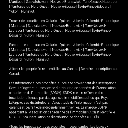
Manitoba
|
Saskatchewan
|
Nouveau-Brunswick
|
Terre-Neuve-et-Labrador
|
Territoires du Nord-Ouest
|
Nouvelle-Écosse
|
Île-du-Prince-Édouard
|
Yukon
|
Nunavut
.
Trouver des courtiers en
Ontario
|
Québec
|
Alberta
|
Colombie-Britannique
|
Manitoba
|
Saskatchewan
|
Nouveau-Brunswick
|
Terre-Neuve-et-
Labrador
|
Territoires du Nord-Ouest
|
Nouvelle-Écosse
|
Île-du-Prince-
Édouard
|
Yukon
|
Nunavut
Parcourir les bureaux en
Ontario
|
Québec
|
Alberta
|
Colombie-Britannique
|
Manitoba
|
Saskatchewan
|
Nouveau-Brunswick
|
Terre-Neuve-et-
Labrador
|
Territoires du Nord-Ouest
|
Nouvelle-Écosse
|
Île-du-Prince-
Édouard
|
Yukon
|
Nunavut
Afficher les propriétés résidentielles au Canada
|
Dernières inscriptions au
Canada
Les informations des propriétés sur ce site proviennent des inscriptions
Royal LePage
MD
et du service de distribution de données de l'Association
canadienne de l’immobilier (SDD®). SDD® met en référence des
inscriptions tenues par des agences immobilières autres que Royal
LePage et ses distributeurs. L'exactitude de l'information n'est pas
garantie et devrait être indépendamment vérifiée. La marque DDF®
appartient à l'Association canadienne de l’immobilier (ACI) et identifie le
REALTOR.ca Installation de distribution de données (SDD®).
*Tous les bureaux sont des propriétés indépendantes. Les bureaux