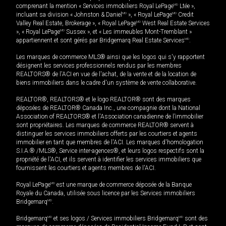
comprenant la mention « Services immobiliers Royal LePage
MD
Ltée »,
incluant sa division « Johnston & Daniel
MD
», « Royal LePage
MD
Credit
Valley Real Estate, Brokerage », « Royal LePage
MD
West Real Estate Services
», « Royal LePage
MD
Sussex », et « Les immeubles Mont-Tremblant »
appartiennent et sont gérés par Bridgemarq Real Estate Services
MD
.
Les marques de commerce MLS® ainsi que les logos qui s'y rapportent
désignent les services professionnels rendus par les membres
REALTORS® de l'ACI en vue de l'achat, de la vente et de la location de
biens immobiliers dans le cadre d'un système de vente collaborative.
REALTOR®, REALTORS® et le logo REALTOR® sont des marques
déposées de REALTOR® Canada Inc., une compagnie dont la National
Association of REALTORS® et l'Association canadienne de l’immobilier
sont propriétaires. Les marques de commerce REALTOR® servent à
distinguer les services immobiliers offerts par les courtiers et agents
immobilier en tant que membres de l'ACI. Les marques d'homologation
S.I.A.® /MLS®, Service inter-agences®, et leurs logos respectifs sont la
propriété de l'ACI, et ils servent à identifier les services immobiliers que
fournissent les courtiers et agents membres de l'ACI.
Royal LePage
MD
est une marque de commerce déposée de la Banque
Royale du Canada, utilisée sous licence par les Services immobiliers
Bridgemarq
MD
.
Bridgemarq
MD
et ses logos / Services immobiliers Bridgemarq
MD
sont des