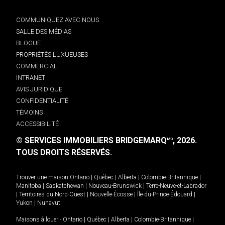
COMMUNIQUEZ AVEC NOUS
SALLE DES MÉDIAS
BLOGUE
PROPRIÉTÉS LUXUEUSES
COMMERCIAL
INTRANET
AVIS JURIDIQUE
CONFIDENTIALITÉ
TÉMOINS
ACCESSIBILITÉ
© SERVICES IMMOBILIERS BRIDGEMARQ
, 2026.
MD
TOUS DROITS RÉSERVÉS.
Trouver une maison
Ontario
|
Québec
|
Alberta
|
Colombie-Britannique
|
Manitoba
|
Saskatchewan
|
Nouveau-Brunswick
|
Terre-Neuve-et-Labrador
|
Territoires du Nord-Ouest
|
Nouvelle-Écosse
|
Île-du-Prince-Édouard
|
Yukon
|
Nunavut
.
Maisons à louer -
Ontario
|
Québec
|
Alberta
|
Colombie-Britannique
|