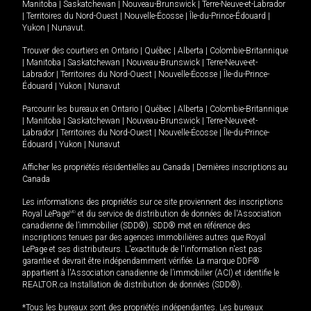
Manitoba
|
Saskatchewan
|
Nouveau-Brunswick
|
Terre-Neuve-et-Labrador
|
Territoires du Nord-Ouest
|
Nouvelle-Écosse
|
Île-du-Prince-Édouard
|
Yukon
|
Nunavut
.
Trouver des courtiers en
Ontario
|
Québec
|
Alberta
|
Colombie-Britannique
|
Manitoba
|
Saskatchewan
|
Nouveau-Brunswick
|
Terre-Neuve-et-
Labrador
|
Territoires du Nord-Ouest
|
Nouvelle-Écosse
|
Île-du-Prince-
Édouard
|
Yukon
|
Nunavut
Parcourir les bureaux en
Ontario
|
Québec
|
Alberta
|
Colombie-Britannique
|
Manitoba
|
Saskatchewan
|
Nouveau-Brunswick
|
Terre-Neuve-et-
Labrador
|
Territoires du Nord-Ouest
|
Nouvelle-Écosse
|
Île-du-Prince-
Édouard
|
Yukon
|
Nunavut
Afficher les propriétés résidentielles au Canada
|
Dernières inscriptions au
Canada
Les informations des propriétés sur ce site proviennent des inscriptions
Royal LePage
MD
et du service de distribution de données de l'Association
canadienne de l’immobilier (SDD®). SDD® met en référence des
inscriptions tenues par des agences immobilières autres que Royal
LePage et ses distributeurs. L'exactitude de l'information n'est pas
garantie et devrait être indépendamment vérifiée. La marque DDF®
appartient à l'Association canadienne de l’immobilier (ACI) et identifie le
REALTOR.ca Installation de distribution de données (SDD®).
*Tous les bureaux sont des propriétés indépendantes. Les bureaux