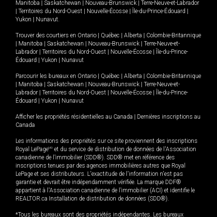
Manitoba
|
Saskatchewan
|
Nouveau-Brunswick
|
Terre-Neuve-et-Labrador
|
Territoires du Nord-Ouest
|
Nouvelle-Écosse
|
Île-du-Prince-Édouard
|
Yukon
|
Nunavut
.
Trouver des courtiers en
Ontario
|
Québec
|
Alberta
|
Colombie-Britannique
|
Manitoba
|
Saskatchewan
|
Nouveau-Brunswick
|
Terre-Neuve-et-
Labrador
|
Territoires du Nord-Ouest
|
Nouvelle-Écosse
|
Île-du-Prince-
Édouard
|
Yukon
|
Nunavut
Parcourir les bureaux en
Ontario
|
Québec
|
Alberta
|
Colombie-Britannique
|
Manitoba
|
Saskatchewan
|
Nouveau-Brunswick
|
Terre-Neuve-et-
Labrador
|
Territoires du Nord-Ouest
|
Nouvelle-Écosse
|
Île-du-Prince-
Édouard
|
Yukon
|
Nunavut
Afficher les propriétés résidentielles au Canada
|
Dernières inscriptions au
Canada
Les informations des propriétés sur ce site proviennent des inscriptions
Royal LePage
MD
et du service de distribution de données de l'Association
canadienne de l’immobilier (SDD®). SDD® met en référence des
inscriptions tenues par des agences immobilières autres que Royal
LePage et ses distributeurs. L'exactitude de l'information n'est pas
garantie et devrait être indépendamment vérifiée. La marque DDF®
appartient à l'Association canadienne de l’immobilier (ACI) et identifie le
REALTOR.ca Installation de distribution de données (SDD®).
*Tous les bureaux sont des propriétés indépendantes. Les bureaux