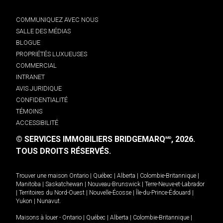
COMMUNIQUEZ AVEC NOUS
SALLE DES MÉDIAS
BLOGUE
PROPRIÉTÉS LUXUEUSES
COMMERCIAL
INTRANET
AVIS JURIDIQUE
CONFIDENTIALITÉ
TÉMOINS
ACCESSIBILITÉ
© SERVICES IMMOBILIERS BRIDGEMARQ
, 2026.
MD
TOUS DROITS RÉSERVÉS.
Trouver une maison
Ontario
|
Québec
|
Alberta
|
Colombie-Britannique
|
Manitoba
|
Saskatchewan
|
Nouveau-Brunswick
|
Terre-Neuve-et-Labrador
|
Territoires du Nord-Ouest
|
Nouvelle-Écosse
|
Île-du-Prince-Édouard
|
Yukon
|
Nunavut
.
Maisons à louer -
Ontario
|
Québec
|
Alberta
|
Colombie-Britannique
|