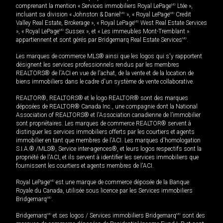
comprenant la mention « Services immobiliers Royal LePage
MD
Ltée »,
incluant sa division « Johnston & Daniel
MD
», « Royal LePage
MD
Credit
Valley Real Estate, Brokerage », « Royal LePage
MD
West Real Estate Services
», « Royal LePage
MD
Sussex », et « Les immeubles Mont-Tremblant »
appartiennent et sont gérés par Bridgemarq Real Estate Services
MD
.
Les marques de commerce MLS® ainsi que les logos qui s'y rapportent
désignent les services professionnels rendus par les membres
REALTORS® de l'ACI en vue de l'achat, de la vente et de la location de
biens immobiliers dans le cadre d'un système de vente collaborative.
REALTOR®, REALTORS® et le logo REALTOR® sont des marques
déposées de REALTOR® Canada Inc., une compagnie dont la National
Association of REALTORS® et l'Association canadienne de l’immobilier
sont propriétaires. Les marques de commerce REALTOR® servent à
distinguer les services immobiliers offerts par les courtiers et agents
immobilier en tant que membres de l'ACI. Les marques d'homologation
S.I.A.® /MLS®, Service inter-agences®, et leurs logos respectifs sont la
propriété de l'ACI, et ils servent à identifier les services immobiliers que
fournissent les courtiers et agents membres de l'ACI.
Royal LePage
MD
est une marque de commerce déposée de la Banque
Royale du Canada, utilisée sous licence par les Services immobiliers
Bridgemarq
MD
.
Bridgemarq
MD
et ses logos / Services immobiliers Bridgemarq
MD
sont des