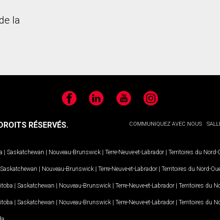
de la
Facebook
LinkedIn
YouTube
Instagram
ROITS RÉSERVÉS.
COMMUNIQUEZ AVEC NOUS
SALL
a
|
Saskatchewan
|
Nouveau-Brunswick
|
Terre-Neuve-et-Labrador
|
Territoires du Nord
Saskatchewan
|
Nouveau-Brunswick
|
Terre-Neuve-et-Labrador
|
Territoires du Nord-Ou
itoba
|
Saskatchewan
|
Nouveau-Brunswick
|
Terre-Neuve-et-Labrador
|
Territoires du 
itoba
|
Saskatchewan
|
Nouveau-Brunswick
|
Terre-Neuve-et-Labrador
|
Territoires du 
da