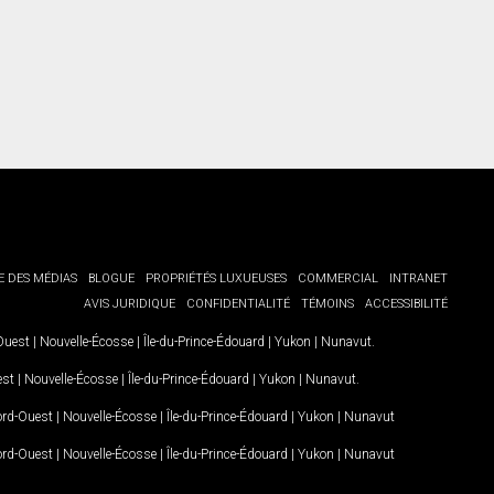
E DES MÉDIAS
BLOGUE
PROPRIÉTÉS LUXUEUSES
COMMERCIAL
INTRANET
AVIS JURIDIQUE
CONFIDENTIALITÉ
TÉMOINS
ACCESSIBILITÉ
-Ouest
|
Nouvelle-Écosse
|
Île-du-Prince-Édouard
|
Yukon
|
Nunavut
.
est
|
Nouvelle-Écosse
|
Île-du-Prince-Édouard
|
Yukon
|
Nunavut
.
Nord-Ouest
|
Nouvelle-Écosse
|
Île-du-Prince-Édouard
|
Yukon
|
Nunavut
Nord-Ouest
|
Nouvelle-Écosse
|
Île-du-Prince-Édouard
|
Yukon
|
Nunavut