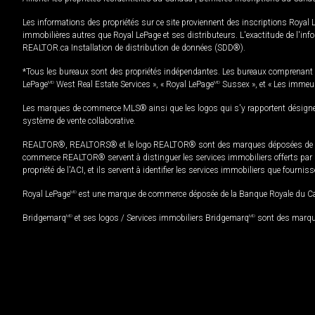
Les informations des propriétés sur ce site proviennent des inscriptions Royal 
immobilières autres que Royal LePage et ses distributeurs. L'exactitude de l'info
REALTOR.ca Installation de distribution de données (SDD®).
*Tous les bureaux sont des propriétés indépendantes. Les bureaux comprenant 
LePage
MD
West Real Estate Services », « Royal LePage
MD
Sussex », et « Les immeu
Les marques de commerce MLS® ainsi que les logos qui s'y rapportent désignent
système de vente collaborative.
REALTOR®, REALTORS® et le logo REALTOR® sont des marques déposées de REAL
commerce REALTOR® servent à distinguer les services immobiliers offerts par le
propriété de l'ACI, et ils servent à identifier les services immobiliers que fourni
Royal LePage
MD
est une marque de commerce déposée de la Banque Royale du Cana
Bridgemarq
MD
et ses logos / Services immobiliers Bridgemarq
MD
sont des marque