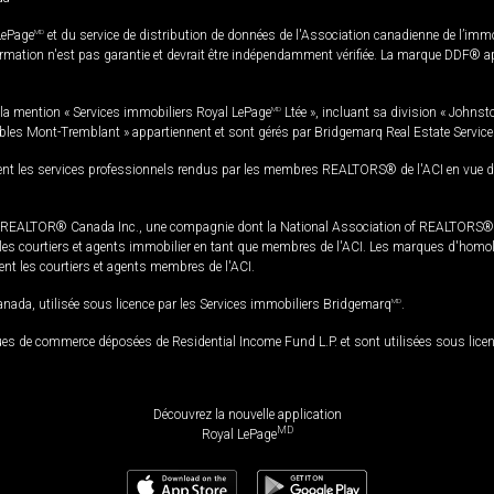
LePage
MD
et du service de distribution de données de l'Association canadienne de l’im
rmation n'est pas garantie et devrait être indépendamment vérifiée. La marque DDF® appa
la mention « Services immobiliers Royal LePage
MD
Ltée », incluant sa division « Johnst
bles Mont-Tremblant » appartiennent et sont gérés par Bridgemarq Real Estate Servic
 les services professionnels rendus par les membres REALTORS® de l'ACI en vue de l'a
TOR® Canada Inc., une compagnie dont la National Association of REALTORS® et l'
s courtiers et agents immobilier en tant que membres de l'ACI. Les marques d'homolog
ssent les courtiers et agents membres de l'ACI.
da, utilisée sous licence par les Services immobiliers Bridgemarq
MD
.
s de commerce déposées de Residential Income Fund L.P. et sont utilisées sous lice
Découvrez la nouvelle application
MD
Royal LePage