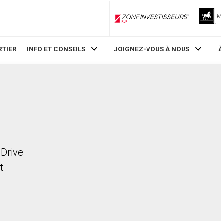
ZoneInvestisseurs RLP
RTIER
INFO ET CONSEILS
JOIGNEZ-VOUS À NOUS
 Drive
t