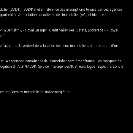
mobilier (SDD®). SDD® met en référence des inscriptions tenues par des agences
rtient à l'Association canadienne de l’immobilier (ACI) et identifie le
on & Daniel
MD
», « Royal LePage
MD
Credit Valley Real Estate, Brokerage », « Royal
es
MD
.
chat, de la vente et de la location de biens immobiliers dans le cadre d'un
Association canadienne de l’immobilier sont propriétaires. Les marques de
ation S.I.A.® /MLS®, Service inter-agences®, et leurs logos respectifs sont la
nce par Services immobiliers Bridgemarq
MD
Inc.