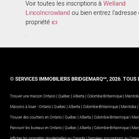
Voir toutes les inscriptions à
Welland
Lincolncrowland
ou bien entrez l'adresse 
propriété
ici
.
© SERVICES IMMOBILIERS BRIDGEMARQ
, 2026.
TOUS D
MD
Trouver une maison
Ontario
|
Québec
|
Alberta
|
Colombie-Britannique
|
Manitob
Maisons à louer -
Ontario
|
Québec
|
Alberta
|
Colombie-Britannique
|
Manitoba
|
Trouver des courtiers en
Ontario
|
Québec
|
Alberta
|
Colombie-Britannique
|
Man
Parcourir les bureaux en
Ontario
|
Québec
|
Alberta
|
Colombie-Britannique
|
Man
Afficher les propriétés résidentielles au Canada
|
Dernières inscriptions au Cana