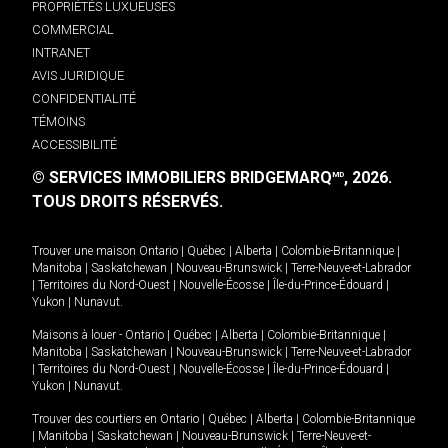
PROPRIÉTÉS LUXUEUSES
COMMERCIAL
INTRANET
AVIS JURIDIQUE
CONFIDENTIALITÉ
TÉMOINS
ACCESSIBILITÉ
© SERVICES IMMOBILIERS BRIDGEMARQ
, 2026.
MD
TOUS DROITS RÉSERVÉS.
Trouver une maison
Ontario
|
Québec
|
Alberta
|
Colombie-Britannique
|
Manitoba
|
Saskatchewan
|
Nouveau-Brunswick
|
Terre-Neuve-et-Labrador
|
Territoires du Nord-Ouest
|
Nouvelle-Écosse
|
Île-du-Prince-Édouard
|
Yukon
|
Nunavut
.
Maisons à louer -
Ontario
|
Québec
|
Alberta
|
Colombie-Britannique
|
Manitoba
|
Saskatchewan
|
Nouveau-Brunswick
|
Terre-Neuve-et-Labrador
|
Territoires du Nord-Ouest
|
Nouvelle-Écosse
|
Île-du-Prince-Édouard
|
Yukon
|
Nunavut
.
Trouver des courtiers en
Ontario
|
Québec
|
Alberta
|
Colombie-Britannique
|
Manitoba
|
Saskatchewan
|
Nouveau-Brunswick
|
Terre-Neuve-et-