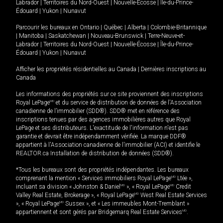
Labrador
|
Territoires du Nord-Ouest
|
Nouvelle-Écosse
|
Île-du-Prince-
Édouard
|
Yukon
|
Nunavut
Parcourir les bureaux en
Ontario
|
Québec
|
Alberta
|
Colombie-Britannique
|
Manitoba
|
Saskatchewan
|
Nouveau-Brunswick
|
Terre-Neuve-et-
Labrador
|
Territoires du Nord-Ouest
|
Nouvelle-Écosse
|
Île-du-Prince-
Édouard
|
Yukon
|
Nunavut
Afficher les propriétés résidentielles au Canada
|
Dernières inscriptions au
Canada
Les informations des propriétés sur ce site proviennent des inscriptions
Royal LePage
MD
et du service de distribution de données de l'Association
canadienne de l’immobilier (SDD®). SDD® met en référence des
inscriptions tenues par des agences immobilières autres que Royal
LePage et ses distributeurs. L'exactitude de l'information n'est pas
garantie et devrait être indépendamment vérifiée. La marque DDF®
appartient à l'Association canadienne de l’immobilier (ACI) et identifie le
REALTOR.ca Installation de distribution de données (SDD®).
*Tous les bureaux sont des propriétés indépendantes. Les bureaux
comprenant la mention « Services immobiliers Royal LePage
MD
Ltée »,
incluant sa division « Johnston & Daniel
MD
», « Royal LePage
MD
Credit
Valley Real Estate, Brokerage », « Royal LePage
MD
West Real Estate Services
», « Royal LePage
MD
Sussex », et « Les immeubles Mont-Tremblant »
appartiennent et sont gérés par Bridgemarq Real Estate Services
MD
.