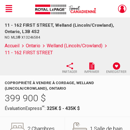
Menu
11 - 162 FIRST STREET, Welland (Lincoln/Crowland),
Live
En Direct
Ontario, L3B 4S2
NO. MLS® X13246584
Accueil
Ontario
Welland (Lincoln/Crowland)
11 - 162 FIRST STREET
PARTAGER
IMPRIMER
ENREGISTRER
COPROPRIÉTÉ À VENDRE À CORDAGE, WELLAND
(LINCOLN/CROWLAND), ONTARIO
399 900
$
MC
ÉvaluationExpress
:
325K $ - 435K $
2 Chambres
1 Salle de bain