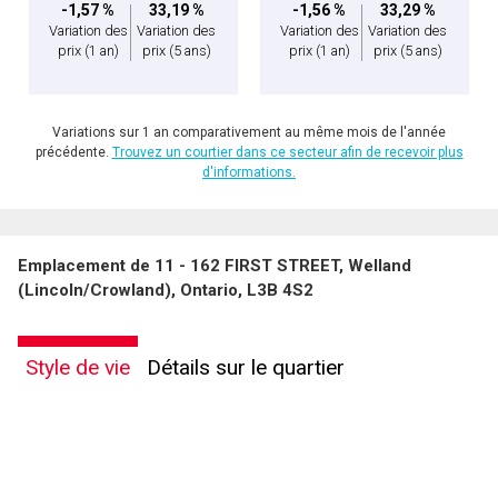
-1,57 %
33,19 %
-1,56 %
33,29 %
Variation des
Variation des
Variation des
Variation des
prix
(1 an)
prix
(5 ans)
prix
(1 an)
prix
(5 ans)
Variations sur 1 an comparativement au même mois de l'année
précédente.
Trouvez un courtier dans ce secteur afin de recevoir plus
d'informations.
Emplacement de 11 - 162 FIRST STREET, Welland
(Lincoln/Crowland), Ontario, L3B 4S2
Style de vie
Détails sur le quartier