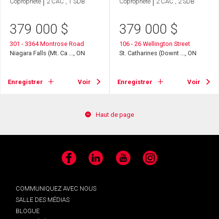
Copropriété
2 CAC , 1 SDB
Copropriété
2 CAC , 2 SDB
379 000
$
379 000
$
301 - 3364 Montrose Road
106 - 26 Wellington Street
Niagara Falls (Mt. Ca ..., ON
St. Catharines (Downt ..., ON
Enregistrer
Voir
Enregistrer
Voir
Haut de page
Facebook
LinkedIn
YouTube
Instagram
COMMUNIQUEZ AVEC NOUS
SALLE DES MÉDIAS
BLOGUE