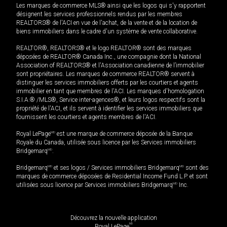
Les marques de commerce MLS® ainsi que les logos qui s'y rapportent
désignent les services professionnels rendus par les membres
REALTORS® de l'ACI en vue de l'achat, de la vente et de la location de
biens immobiliers dans le cadre d'un système de vente collaborative.
REALTOR®, REALTORS® et le logo REALTOR® sont des marques
déposées de REALTOR® Canada Inc., une compagnie dont la National
Association of REALTORS® et l'Association canadienne de l’immobilier
sont propriétaires. Les marques de commerce REALTOR® servent à
distinguer les services immobiliers offerts par les courtiers et agents
immobilier en tant que membres de l'ACI. Les marques d'homologation
S.I.A.® /MLS®, Service inter-agences®, et leurs logos respectifs sont la
propriété de l'ACI, et ils servent à identifier les services immobiliers que
fournissent les courtiers et agents membres de l'ACI.
Royal LePage
MD
est une marque de commerce déposée de la Banque
Royale du Canada, utilisée sous licence par les Services immobiliers
Bridgemarq
MD
.
Bridgemarq
MD
et ses logos / Services immobiliers Bridgemarq
MD
sont des
marques de commerce déposées de Residential Income Fund L.P. et sont
utilisées sous licence par Services immobiliers Bridgemarq
MD
Inc.
Découvrez la nouvelle application
MD
Royal LePage