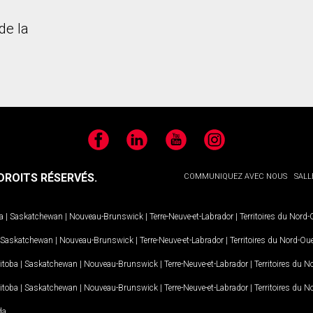
de la
Facebook
LinkedIn
YouTube
Instagram
ROITS RÉSERVÉS.
COMMUNIQUEZ AVEC NOUS
SALL
a
|
Saskatchewan
|
Nouveau-Brunswick
|
Terre-Neuve-et-Labrador
|
Territoires du Nord
Saskatchewan
|
Nouveau-Brunswick
|
Terre-Neuve-et-Labrador
|
Territoires du Nord-Ou
itoba
|
Saskatchewan
|
Nouveau-Brunswick
|
Terre-Neuve-et-Labrador
|
Territoires du 
itoba
|
Saskatchewan
|
Nouveau-Brunswick
|
Terre-Neuve-et-Labrador
|
Territoires du 
da