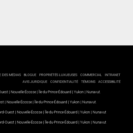
E DES MÉDIAS
BLOGUE
PROPRIÉTÉS LUXUEUSES
COMMERCIAL
INTRANET
AVIS JURIDIQUE
CONFIDENTIALITÉ
TÉMOINS
ACCESSIBILITÉ
-Ouest
|
Nouvelle-Écosse
|
Île-du-Prince-Édouard
|
Yukon
|
Nunavut
.
est
|
Nouvelle-Écosse
|
Île-du-Prince-Édouard
|
Yukon
|
Nunavut
.
Nord-Ouest
|
Nouvelle-Écosse
|
Île-du-Prince-Édouard
|
Yukon
|
Nunavut
Nord-Ouest
|
Nouvelle-Écosse
|
Île-du-Prince-Édouard
|
Yukon
|
Nunavut