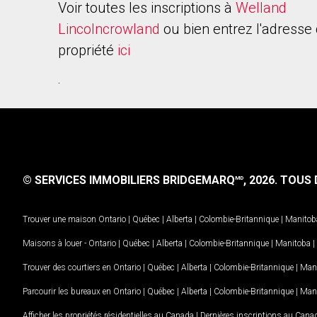
Voir toutes les inscriptions à
Welland
Lincolncrowland
ou bien entrez l'adresse 
propriété
ici
.
© SERVICES IMMOBILIERS BRIDGEMARQ
, 2026.
TOUS D
MD
Trouver une maison
Ontario
|
Québec
|
Alberta
|
Colombie-Britannique
|
Manitob
Maisons à louer -
Ontario
|
Québec
|
Alberta
|
Colombie-Britannique
|
Manitoba
|
Trouver des courtiers en
Ontario
|
Québec
|
Alberta
|
Colombie-Britannique
|
Man
Parcourir les bureaux en
Ontario
|
Québec
|
Alberta
|
Colombie-Britannique
|
Man
Afficher les propriétés résidentielles au Canada
|
Dernières inscriptions au Cana