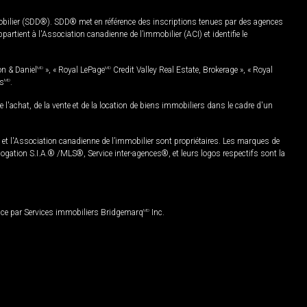
mobilier (SDD®). SDD® met en référence des inscriptions tenues par des agences
rtient à l'Association canadienne de l’immobilier (ACI) et identifie le
on & Daniel
MD
», « Royal LePage
MD
Credit Valley Real Estate, Brokerage », « Royal
es
MD
.
chat, de la vente et de la location de biens immobiliers dans le cadre d'un
Association canadienne de l’immobilier sont propriétaires. Les marques de
ation S.I.A.® /MLS®, Service inter-agences®, et leurs logos respectifs sont la
nce par Services immobiliers Bridgemarq
MD
Inc.