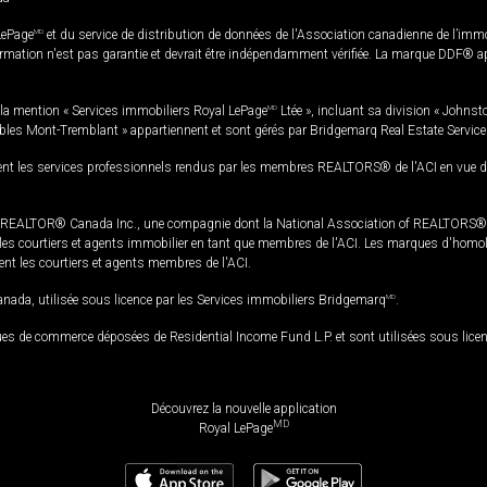
LePage
MD
et du service de distribution de données de l'Association canadienne de l’im
rmation n'est pas garantie et devrait être indépendamment vérifiée. La marque DDF® appa
la mention « Services immobiliers Royal LePage
MD
Ltée », incluant sa division « Johnst
bles Mont-Tremblant » appartiennent et sont gérés par Bridgemarq Real Estate Servic
 les services professionnels rendus par les membres REALTORS® de l'ACI en vue de l'a
TOR® Canada Inc., une compagnie dont la National Association of REALTORS® et l'
s courtiers et agents immobilier en tant que membres de l'ACI. Les marques d'homolog
ssent les courtiers et agents membres de l'ACI.
da, utilisée sous licence par les Services immobiliers Bridgemarq
MD
.
s de commerce déposées de Residential Income Fund L.P. et sont utilisées sous lice
Découvrez la nouvelle application
MD
Royal LePage