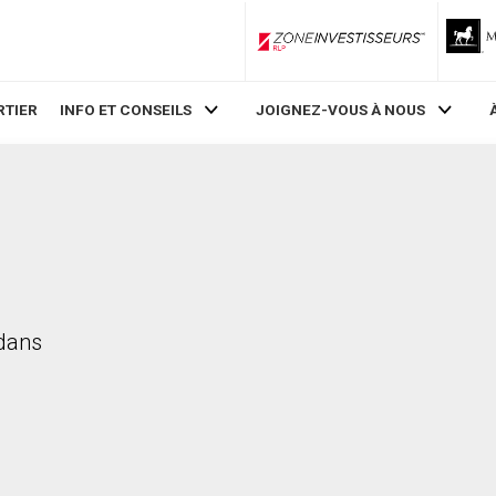
ZoneInvestisseurs RLP
RTIER
INFO ET CONSEILS
JOIGNEZ-VOUS À NOUS
 dans