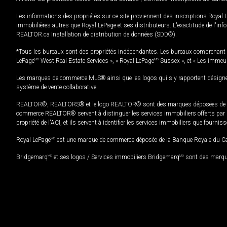
Les informations des propriétés sur ce site proviennent des inscriptions Royal 
immobilières autres que Royal LePage et ses distributeurs. L'exactitude de l'info
REALTOR.ca Installation de distribution de données (SDD®).
*Tous les bureaux sont des propriétés indépendantes. Les bureaux comprenant 
LePage
MD
West Real Estate Services », « Royal LePage
MD
Sussex », et « Les immeu
Les marques de commerce MLS® ainsi que les logos qui s'y rapportent désignent
système de vente collaborative.
REALTOR®, REALTORS® et le logo REALTOR® sont des marques déposées de REAL
commerce REALTOR® servent à distinguer les services immobiliers offerts par le
propriété de l'ACI, et ils servent à identifier les services immobiliers que fourni
Royal LePage
MD
est une marque de commerce déposée de la Banque Royale du Cana
Bridgemarq
MD
et ses logos / Services immobiliers Bridgemarq
MD
sont des marque