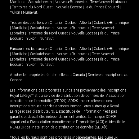
Manitoba
|
Saskatchewan
|
Nouveau-Brunswick
|
Terre-Neuve-et-Labrador
|
Territoires du Nord-Ouest
|
Nouvelle-Écosse
|
Île-du-Prince-Édouard
|
Yukon
|
Nunavut
.
Trouver des courtiers en
Ontario
|
Québec
|
Alberta
|
Colombie-Britannique
|
Manitoba
|
Saskatchewan
|
Nouveau-Brunswick
|
Terre-Neuve-et-
Labrador
|
Territoires du Nord-Ouest
|
Nouvelle-Écosse
|
Île-du-Prince-
Édouard
|
Yukon
|
Nunavut
Parcourir les bureaux en
Ontario
|
Québec
|
Alberta
|
Colombie-Britannique
|
Manitoba
|
Saskatchewan
|
Nouveau-Brunswick
|
Terre-Neuve-et-
Labrador
|
Territoires du Nord-Ouest
|
Nouvelle-Écosse
|
Île-du-Prince-
Édouard
|
Yukon
|
Nunavut
Afficher les propriétés résidentielles au Canada
|
Dernières inscriptions au
Canada
Les informations des propriétés sur ce site proviennent des inscriptions
Royal LePage
MD
et du service de distribution de données de l'Association
canadienne de l’immobilier (SDD®). SDD® met en référence des
inscriptions tenues par des agences immobilières autres que Royal
LePage et ses distributeurs. L'exactitude de l'information n'est pas
garantie et devrait être indépendamment vérifiée. La marque DDF®
appartient à l'Association canadienne de l’immobilier (ACI) et identifie le
REALTOR.ca Installation de distribution de données (SDD®).
*Tous les bureaux sont des propriétés indépendantes. Les bureaux