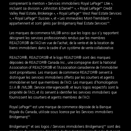
comprenant la mention « Services immobiliers Royal LePage
MD
Ltée »,
incluant sa division « Johnston & Daniel
MD
», « Royal LePage
MD
Credit
Valley Real Estate, Brokerage », « Royal LePage
MD
West Real Estate Services
», « Royal LePage
MD
Sussex », et « Les immeubles Mont-Tremblant »
appartiennent et sont gérés par Bridgemarq Real Estate Services
MD
.
Les marques de commerce MLS® ainsi que les logos qui s'y rapportent
désignent les services professionnels rendus par les membres
REALTORS® de l'ACI en vue de l'achat, de la vente et de la location de
biens immobiliers dans le cadre d'un système de vente collaborative.
REALTOR®, REALTORS® et le logo REALTOR® sont des marques
déposées de REALTOR® Canada Inc., une compagnie dont la National
Association of REALTORS® et l'Association canadienne de l’immobilier
sont propriétaires. Les marques de commerce REALTOR® servent à
distinguer les services immobiliers offerts par les courtiers et agents
immobilier en tant que membres de l'ACI. Les marques d'homologation
S.I.A.® /MLS®, Service inter-agences®, et leurs logos respectifs sont la
propriété de l'ACI, et ils servent à identifier les services immobiliers que
fournissent les courtiers et agents membres de l'ACI.
Royal LePage
MD
est une marque de commerce déposée de la Banque
Royale du Canada, utilisée sous licence par les Services immobiliers
Bridgemarq
MD
.
Bridgemarq
MD
et ses logos / Services immobiliers Bridgemarq
MD
sont des