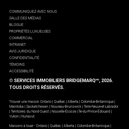
COMMUNIQUEZ AVEC NOUS
SALLE DES MÉDIAS
BLOGUE
PROPRIÉTÉS LUXUEUSES
COMMERCIAL
INTRANET
AVIS JURIDIQUE
CONFIDENTIALITÉ
TÉMOINS
ACCESSIBILITÉ
© SERVICES IMMOBILIERS BRIDGEMARQ
, 2026.
MD
TOUS DROITS RÉSERVÉS.
Trouver une maison
Ontario
|
Québec
|
Alberta
|
Colombie-Britannique
|
Manitoba
|
Saskatchewan
|
Nouveau-Brunswick
|
Terre-Neuve-et-Labrador
|
Territoires du Nord-Ouest
|
Nouvelle-Écosse
|
Île-du-Prince-Édouard
|
Yukon
|
Nunavut
.
Maisons à louer -
Ontario
|
Québec
|
Alberta
|
Colombie-Britannique
|