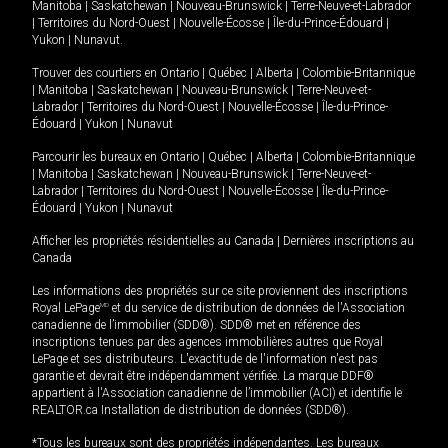
Manitoba
|
Saskatchewan
|
Nouveau-Brunswick
|
Terre-Neuve-et-Labrador
|
Territoires du Nord-Ouest
|
Nouvelle-Écosse
|
Île-du-Prince-Édouard
|
Yukon
|
Nunavut
.
Trouver des courtiers en
Ontario
|
Québec
|
Alberta
|
Colombie-Britannique
|
Manitoba
|
Saskatchewan
|
Nouveau-Brunswick
|
Terre-Neuve-et-
Labrador
|
Territoires du Nord-Ouest
|
Nouvelle-Écosse
|
Île-du-Prince-
Édouard
|
Yukon
|
Nunavut
Parcourir les bureaux en
Ontario
|
Québec
|
Alberta
|
Colombie-Britannique
|
Manitoba
|
Saskatchewan
|
Nouveau-Brunswick
|
Terre-Neuve-et-
Labrador
|
Territoires du Nord-Ouest
|
Nouvelle-Écosse
|
Île-du-Prince-
Édouard
|
Yukon
|
Nunavut
Afficher les propriétés résidentielles au Canada
|
Dernières inscriptions au
Canada
Les informations des propriétés sur ce site proviennent des inscriptions
Royal LePage
MD
et du service de distribution de données de l'Association
canadienne de l’immobilier (SDD®). SDD® met en référence des
inscriptions tenues par des agences immobilières autres que Royal
LePage et ses distributeurs. L'exactitude de l'information n'est pas
garantie et devrait être indépendamment vérifiée. La marque DDF®
appartient à l'Association canadienne de l’immobilier (ACI) et identifie le
REALTOR.ca Installation de distribution de données (SDD®).
*Tous les bureaux sont des propriétés indépendantes. Les bureaux