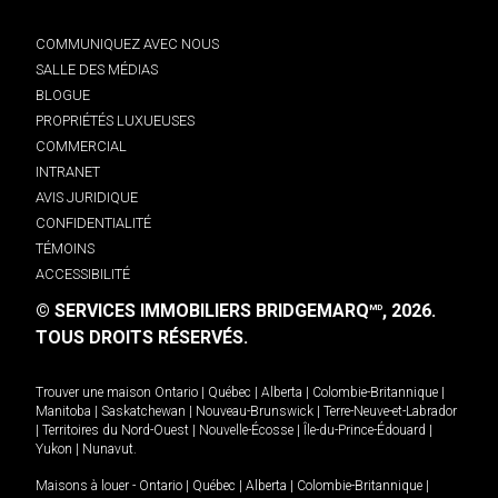
COMMUNIQUEZ AVEC NOUS
SALLE DES MÉDIAS
BLOGUE
PROPRIÉTÉS LUXUEUSES
COMMERCIAL
INTRANET
AVIS JURIDIQUE
CONFIDENTIALITÉ
TÉMOINS
ACCESSIBILITÉ
© SERVICES IMMOBILIERS BRIDGEMARQ
, 2026.
MD
TOUS DROITS RÉSERVÉS.
Trouver une maison
Ontario
|
Québec
|
Alberta
|
Colombie-Britannique
|
Manitoba
|
Saskatchewan
|
Nouveau-Brunswick
|
Terre-Neuve-et-Labrador
|
Territoires du Nord-Ouest
|
Nouvelle-Écosse
|
Île-du-Prince-Édouard
|
Yukon
|
Nunavut
.
Maisons à louer -
Ontario
|
Québec
|
Alberta
|
Colombie-Britannique
|