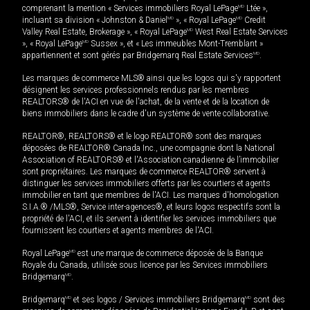
comprenant la mention « Services immobiliers Royal LePage
MD
Ltée »,
incluant sa division « Johnston & Daniel
MD
», « Royal LePage
MD
Credit
Valley Real Estate, Brokerage », « Royal LePage
MD
West Real Estate Services
», « Royal LePage
MD
Sussex », et « Les immeubles Mont-Tremblant »
appartiennent et sont gérés par Bridgemarq Real Estate Services
MD
.
Les marques de commerce MLS® ainsi que les logos qui s'y rapportent
désignent les services professionnels rendus par les membres
REALTORS® de l'ACI en vue de l'achat, de la vente et de la location de
biens immobiliers dans le cadre d'un système de vente collaborative.
REALTOR®, REALTORS® et le logo REALTOR® sont des marques
déposées de REALTOR® Canada Inc., une compagnie dont la National
Association of REALTORS® et l'Association canadienne de l’immobilier
sont propriétaires. Les marques de commerce REALTOR® servent à
distinguer les services immobiliers offerts par les courtiers et agents
immobilier en tant que membres de l'ACI. Les marques d'homologation
S.I.A.® /MLS®, Service inter-agences®, et leurs logos respectifs sont la
propriété de l'ACI, et ils servent à identifier les services immobiliers que
fournissent les courtiers et agents membres de l'ACI.
Royal LePage
MD
est une marque de commerce déposée de la Banque
Royale du Canada, utilisée sous licence par les Services immobiliers
Bridgemarq
MD
.
Bridgemarq
MD
et ses logos / Services immobiliers Bridgemarq
MD
sont des