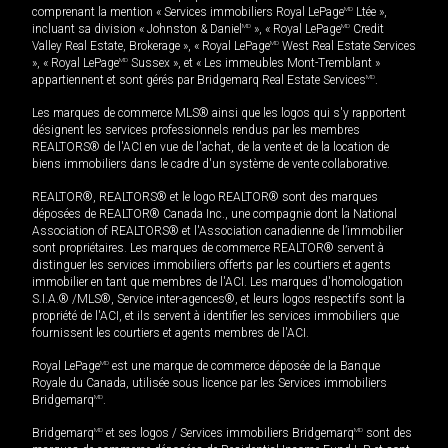
comprenant la mention « Services immobiliers Royal LePage
MD
Ltée »,
incluant sa division « Johnston & Daniel
MD
», « Royal LePage
MD
Credit
Valley Real Estate, Brokerage », « Royal LePage
MD
West Real Estate Services
», « Royal LePage
MD
Sussex », et « Les immeubles Mont-Tremblant »
appartiennent et sont gérés par Bridgemarq Real Estate Services
MD
.
Les marques de commerce MLS® ainsi que les logos qui s'y rapportent
désignent les services professionnels rendus par les membres
REALTORS® de l'ACI en vue de l'achat, de la vente et de la location de
biens immobiliers dans le cadre d'un système de vente collaborative.
REALTOR®, REALTORS® et le logo REALTOR® sont des marques
déposées de REALTOR® Canada Inc., une compagnie dont la National
Association of REALTORS® et l'Association canadienne de l’immobilier
sont propriétaires. Les marques de commerce REALTOR® servent à
distinguer les services immobiliers offerts par les courtiers et agents
immobilier en tant que membres de l'ACI. Les marques d'homologation
S.I.A.® /MLS®, Service inter-agences®, et leurs logos respectifs sont la
propriété de l'ACI, et ils servent à identifier les services immobiliers que
fournissent les courtiers et agents membres de l'ACI.
Royal LePage
MD
est une marque de commerce déposée de la Banque
Royale du Canada, utilisée sous licence par les Services immobiliers
Bridgemarq
MD
.
Bridgemarq
MD
et ses logos / Services immobiliers Bridgemarq
MD
sont des