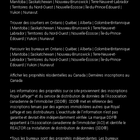
Manitoba
|
Saskatchewan
|
Nouveau-Brunswick
|
Terre-Neuve-et-Labrador
|
Territoires du Nord-Ouest
|
Nouvelle-Écosse
|
Île-du-Prince-Édouard
|
Yukon
|
Nunavut
.
Trouver des courtiers en
Ontario
|
Québec
|
Alberta
|
Colombie-Britannique
|
Manitoba
|
Saskatchewan
|
Nouveau-Brunswick
|
Terre-Neuve-et-
Labrador
|
Territoires du Nord-Ouest
|
Nouvelle-Écosse
|
Île-du-Prince-
Édouard
|
Yukon
|
Nunavut
Parcourir les bureaux en
Ontario
|
Québec
|
Alberta
|
Colombie-Britannique
|
Manitoba
|
Saskatchewan
|
Nouveau-Brunswick
|
Terre-Neuve-et-
Labrador
|
Territoires du Nord-Ouest
|
Nouvelle-Écosse
|
Île-du-Prince-
Édouard
|
Yukon
|
Nunavut
Afficher les propriétés résidentielles au Canada
|
Dernières inscriptions au
Canada
Les informations des propriétés sur ce site proviennent des inscriptions
Royal LePage
MD
et du service de distribution de données de l'Association
canadienne de l’immobilier (SDD®). SDD® met en référence des
inscriptions tenues par des agences immobilières autres que Royal
LePage et ses distributeurs. L'exactitude de l'information n'est pas
garantie et devrait être indépendamment vérifiée. La marque DDF®
appartient à l'Association canadienne de l’immobilier (ACI) et identifie le
REALTOR.ca Installation de distribution de données (SDD®).
*Tous les bureaux sont des propriétés indépendantes. Les bureaux