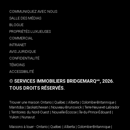
COMMUNIQUEZ AVEC NOUS
SALLE DES MÉDIAS
BLOGUE
PROPRIÉTÉS LUXUEUSES
COMMERCIAL
INTRANET
AVIS JURIDIQUE
CONFIDENTIALITÉ
TÉMOINS
ACCESSIBILITÉ
© SERVICES IMMOBILIERS BRIDGEMARQ
, 2026.
MD
TOUS DROITS RÉSERVÉS.
Trouver une maison
Ontario
|
Québec
|
Alberta
|
Colombie-Britannique
|
Manitoba
|
Saskatchewan
|
Nouveau-Brunswick
|
Terre-Neuve-et-Labrador
|
Territoires du Nord-Ouest
|
Nouvelle-Écosse
|
Île-du-Prince-Édouard
|
Yukon
|
Nunavut
.
Maisons à louer -
Ontario
|
Québec
|
Alberta
|
Colombie-Britannique
|