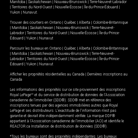
Manitoba
|
Saskatchewan
|
Nouveau-Brunswick
|
Terre-Neuve-et-Labrador
|
Territoires du Nord-Ouest
|
Nouvelle-Écosse
|
Île-du-Prince-Édouard
|
Yukon
|
Nunavut
.
Trouver des courtiers en
Ontario
|
Québec
|
Alberta
|
Colombie-Britannique
|
Manitoba
|
Saskatchewan
|
Nouveau-Brunswick
|
Terre-Neuve-et-
Labrador
|
Territoires du Nord-Ouest
|
Nouvelle-Écosse
|
Île-du-Prince-
Édouard
|
Yukon
|
Nunavut
Parcourir les bureaux en
Ontario
|
Québec
|
Alberta
|
Colombie-Britannique
|
Manitoba
|
Saskatchewan
|
Nouveau-Brunswick
|
Terre-Neuve-et-
Labrador
|
Territoires du Nord-Ouest
|
Nouvelle-Écosse
|
Île-du-Prince-
Édouard
|
Yukon
|
Nunavut
Afficher les propriétés résidentielles au Canada
|
Dernières inscriptions au
Canada
Les informations des propriétés sur ce site proviennent des inscriptions
Royal LePage
MD
et du service de distribution de données de l'Association
canadienne de l’immobilier (SDD®). SDD® met en référence des
inscriptions tenues par des agences immobilières autres que Royal
LePage et ses distributeurs. L'exactitude de l'information n'est pas
garantie et devrait être indépendamment vérifiée. La marque DDF®
appartient à l'Association canadienne de l’immobilier (ACI) et identifie le
REALTOR.ca Installation de distribution de données (SDD®).
*Tous les bureaux sont des propriétés indépendantes. Les bureaux