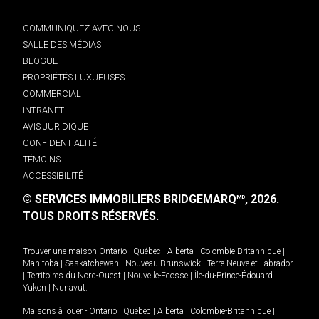
COMMUNIQUEZ AVEC NOUS
SALLE DES MÉDIAS
BLOGUE
PROPRIÉTÉS LUXUEUSES
COMMERCIAL
INTRANET
AVIS JURIDIQUE
CONFIDENTIALITÉ
TÉMOINS
ACCESSIBILITÉ
© SERVICES IMMOBILIERS BRIDGEMARQ
, 2026.
MD
TOUS DROITS RÉSERVÉS.
Trouver une maison
Ontario
|
Québec
|
Alberta
|
Colombie-Britannique
|
Manitoba
|
Saskatchewan
|
Nouveau-Brunswick
|
Terre-Neuve-et-Labrador
|
Territoires du Nord-Ouest
|
Nouvelle-Écosse
|
Île-du-Prince-Édouard
|
Yukon
|
Nunavut
.
Maisons à louer -
Ontario
|
Québec
|
Alberta
|
Colombie-Britannique
|