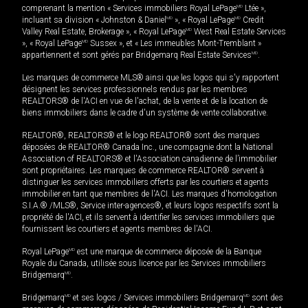
comprenant la mention « Services immobiliers Royal LePage
MD
Ltée »,
incluant sa division « Johnston & Daniel
MD
», « Royal LePage
MD
Credit
Valley Real Estate, Brokerage », « Royal LePage
MD
West Real Estate Services
», « Royal LePage
MD
Sussex », et « Les immeubles Mont-Tremblant »
appartiennent et sont gérés par Bridgemarq Real Estate Services
MD
.
Les marques de commerce MLS® ainsi que les logos qui s'y rapportent
désignent les services professionnels rendus par les membres
REALTORS® de l'ACI en vue de l'achat, de la vente et de la location de
biens immobiliers dans le cadre d'un système de vente collaborative.
REALTOR®, REALTORS® et le logo REALTOR® sont des marques
déposées de REALTOR® Canada Inc., une compagnie dont la National
Association of REALTORS® et l'Association canadienne de l’immobilier
sont propriétaires. Les marques de commerce REALTOR® servent à
distinguer les services immobiliers offerts par les courtiers et agents
immobilier en tant que membres de l'ACI. Les marques d'homologation
S.I.A.® /MLS®, Service inter-agences®, et leurs logos respectifs sont la
propriété de l'ACI, et ils servent à identifier les services immobiliers que
fournissent les courtiers et agents membres de l'ACI.
Royal LePage
MD
est une marque de commerce déposée de la Banque
Royale du Canada, utilisée sous licence par les Services immobiliers
Bridgemarq
MD
.
Bridgemarq
MD
et ses logos / Services immobiliers Bridgemarq
MD
sont des