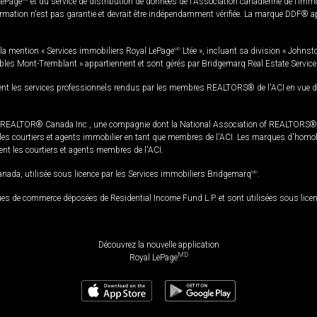
LePage
et du service de distribution de données de l'Association canadienne de l’im
rmation n'est pas garantie et devrait être indépendamment vérifiée. La marque DDF® appa
la mention « Services immobiliers Royal LePage
MD
Ltée », incluant sa division « Johnst
bles Mont-Tremblant » appartiennent et sont gérés par Bridgemarq Real Estate Servic
 les services professionnels rendus par les membres REALTORS® de l'ACI en vue de l'a
TOR® Canada Inc., une compagnie dont la National Association of REALTORS® et l'
s courtiers et agents immobilier en tant que membres de l'ACI. Les marques d'homolog
ssent les courtiers et agents membres de l'ACI.
da, utilisée sous licence par les Services immobiliers Bridgemarq
MD
.
s de commerce déposées de Residential Income Fund L.P. et sont utilisées sous lice
Découvrez la nouvelle application
MD
Royal LePage