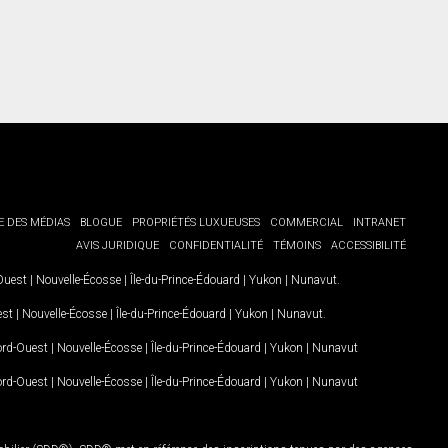
E DES MÉDIAS
BLOGUE
PROPRIÉTÉS LUXUEUSES
COMMERCIAL
INTRANET
AVIS JURIDIQUE
CONFIDENTIALITÉ
TÉMOINS
ACCESSIBILITÉ
-Ouest
|
Nouvelle-Écosse
|
Île-du-Prince-Édouard
|
Yukon
|
Nunavut
.
est
|
Nouvelle-Écosse
|
Île-du-Prince-Édouard
|
Yukon
|
Nunavut
.
Nord-Ouest
|
Nouvelle-Écosse
|
Île-du-Prince-Édouard
|
Yukon
|
Nunavut
Nord-Ouest
|
Nouvelle-Écosse
|
Île-du-Prince-Édouard
|
Yukon
|
Nunavut