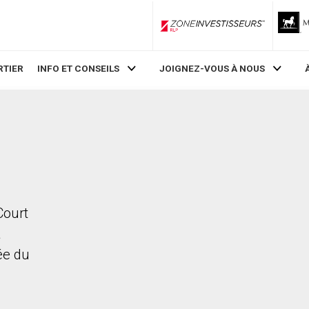
ZoneInvestisseurs RLP
RTIER
INFO ET CONSEILS
JOIGNEZ-VOUS À NOUS
Court
a
rée du