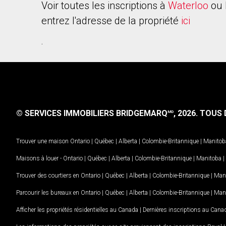
Voir toutes les inscriptions à
Waterloo
ou 
entrez l'adresse de la propriété
ici
.
© SERVICES IMMOBILIERS BRIDGEMARQ
, 2026.
TOUS D
MD
Trouver une maison
Ontario
|
Québec
|
Alberta
|
Colombie-Britannique
|
Manitob
Maisons à louer -
Ontario
|
Québec
|
Alberta
|
Colombie-Britannique
|
Manitoba
|
Trouver des courtiers en
Ontario
|
Québec
|
Alberta
|
Colombie-Britannique
|
Man
Parcourir les bureaux en
Ontario
|
Québec
|
Alberta
|
Colombie-Britannique
|
Man
Afficher les propriétés résidentielles au Canada
|
Dernières inscriptions au Cana