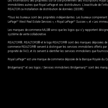
Les informations des propriétés sur ce site proviennent des inscriptions Royal 
immobilières autres que Royal LePage et ses distributeurs. L'exactitude de l'info
REALTOR.ca Installation de distribution de données (SDD®).
*Tous les bureaux sont des propriétés indépendantes. Les bureaux comprenant 
LePage
MD
West Real Estate Services », « Royal LePage
MD
Sussex », et « Les immeu
Les marques de commerce MLS® ainsi que les logos qui s'y rapportent désignent
système de vente collaborative.
REALTOR®, REALTORS® et le logo REALTOR® sont des marques déposées de REAL
commerce REALTOR® servent à distinguer les services immobiliers offerts par le
propriété de l'ACI, et ils servent à identifier les services immobiliers que fourni
Royal LePage
MD
est une marque de commerce déposée de la Banque Royale du Cana
Bridgemarq
MD
et ses logos / Services immobiliers Bridgemarq
MD
sont des marque