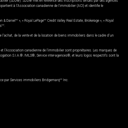
mobilier (SDD®). SDD® met en référence des inscriptions tenues par des agences
rtient à l'Association canadienne de l’immobilier (ACI) et identifie le
on & Daniel
MD
», « Royal LePage
MD
Credit Valley Real Estate, Brokerage », « Royal
es
MD
.
chat, de la vente et de la location de biens immobiliers dans le cadre d'un
Association canadienne de l’immobilier sont propriétaires. Les marques de
ation S.I.A.® /MLS®, Service inter-agences®, et leurs logos respectifs sont la
nce par Services immobiliers Bridgemarq
MD
Inc.