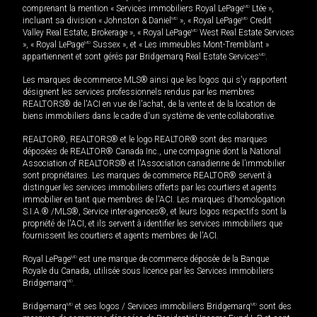
comprenant la mention « Services immobiliers Royal LePage
MD
Ltée »,
incluant sa division « Johnston & Daniel
MD
», « Royal LePage
MD
Credit
Valley Real Estate, Brokerage », « Royal LePage
MD
West Real Estate Services
», « Royal LePage
MD
Sussex », et « Les immeubles Mont-Tremblant »
appartiennent et sont gérés par Bridgemarq Real Estate Services
MD
.
Les marques de commerce MLS® ainsi que les logos qui s'y rapportent
désignent les services professionnels rendus par les membres
REALTORS® de l'ACI en vue de l'achat, de la vente et de la location de
biens immobiliers dans le cadre d'un système de vente collaborative.
REALTOR®, REALTORS® et le logo REALTOR® sont des marques
déposées de REALTOR® Canada Inc., une compagnie dont la National
Association of REALTORS® et l'Association canadienne de l’immobilier
sont propriétaires. Les marques de commerce REALTOR® servent à
distinguer les services immobiliers offerts par les courtiers et agents
immobilier en tant que membres de l'ACI. Les marques d'homologation
S.I.A.® /MLS®, Service inter-agences®, et leurs logos respectifs sont la
propriété de l'ACI, et ils servent à identifier les services immobiliers que
fournissent les courtiers et agents membres de l'ACI.
Royal LePage
MD
est une marque de commerce déposée de la Banque
Royale du Canada, utilisée sous licence par les Services immobiliers
Bridgemarq
MD
.
Bridgemarq
MD
et ses logos / Services immobiliers Bridgemarq
MD
sont des