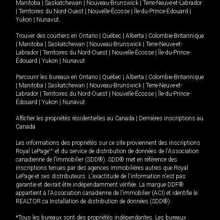
Manitoba
|
Saskatchewan
|
Nouveau-Brunswick
|
Terre-Neuve-et-Labrador
|
Territoires du Nord-Ouest
|
Nouvelle-Écosse
|
Île-du-Prince-Édouard
|
Yukon
|
Nunavut
.
Trouver des courtiers en
Ontario
|
Québec
|
Alberta
|
Colombie-Britannique
|
Manitoba
|
Saskatchewan
|
Nouveau-Brunswick
|
Terre-Neuve-et-
Labrador
|
Territoires du Nord-Ouest
|
Nouvelle-Écosse
|
Île-du-Prince-
Édouard
|
Yukon
|
Nunavut
Parcourir les bureaux en
Ontario
|
Québec
|
Alberta
|
Colombie-Britannique
|
Manitoba
|
Saskatchewan
|
Nouveau-Brunswick
|
Terre-Neuve-et-
Labrador
|
Territoires du Nord-Ouest
|
Nouvelle-Écosse
|
Île-du-Prince-
Édouard
|
Yukon
|
Nunavut
Afficher les propriétés résidentielles au Canada
|
Dernières inscriptions au
Canada
Les informations des propriétés sur ce site proviennent des inscriptions
Royal LePage
MD
et du service de distribution de données de l'Association
canadienne de l’immobilier (SDD®). SDD® met en référence des
inscriptions tenues par des agences immobilières autres que Royal
LePage et ses distributeurs. L'exactitude de l'information n'est pas
garantie et devrait être indépendamment vérifiée. La marque DDF®
appartient à l'Association canadienne de l’immobilier (ACI) et identifie le
REALTOR.ca Installation de distribution de données (SDD®).
*Tous les bureaux sont des propriétés indépendantes. Les bureaux