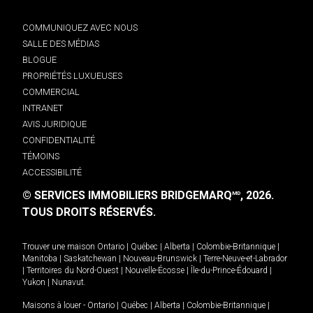
COMMUNIQUEZ AVEC NOUS
SALLE DES MÉDIAS
BLOGUE
PROPRIÉTÉS LUXUEUSES
COMMERCIAL
INTRANET
AVIS JURIDIQUE
CONFIDENTIALITÉ
TÉMOINS
ACCESSIBILITÉ
© SERVICES IMMOBILIERS BRIDGEMARQ
, 2026.
MD
TOUS DROITS RÉSERVÉS.
Trouver une maison
Ontario
|
Québec
|
Alberta
|
Colombie-Britannique
|
Manitoba
|
Saskatchewan
|
Nouveau-Brunswick
|
Terre-Neuve-et-Labrador
|
Territoires du Nord-Ouest
|
Nouvelle-Écosse
|
Île-du-Prince-Édouard
|
Yukon
|
Nunavut
.
Maisons à louer -
Ontario
|
Québec
|
Alberta
|
Colombie-Britannique
|