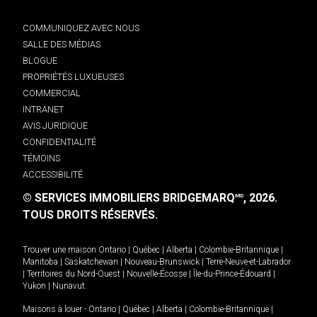
COMMUNIQUEZ AVEC NOUS
SALLE DES MÉDIAS
BLOGUE
PROPRIÉTÉS LUXUEUSES
COMMERCIAL
INTRANET
AVIS JURIDIQUE
CONFIDENTIALITÉ
TÉMOINS
ACCESSIBILITÉ
© SERVICES IMMOBILIERS BRIDGEMARQ
, 2026.
MD
TOUS DROITS RÉSERVÉS.
Trouver une maison
Ontario
|
Québec
|
Alberta
|
Colombie-Britannique
|
Manitoba
|
Saskatchewan
|
Nouveau-Brunswick
|
Terre-Neuve-et-Labrador
|
Territoires du Nord-Ouest
|
Nouvelle-Écosse
|
Île-du-Prince-Édouard
|
Yukon
|
Nunavut
.
Maisons à louer -
Ontario
|
Québec
|
Alberta
|
Colombie-Britannique
|