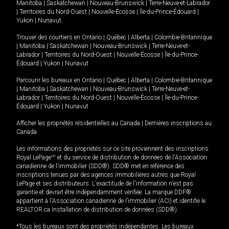
Manitoba
|
Saskatchewan
|
Nouveau-Brunswick
|
Terre-Neuve-et-Labrador
|
Territoires du Nord-Ouest
|
Nouvelle-Écosse
|
Île-du-Prince-Édouard
|
Yukon
|
Nunavut
.
Trouver des courtiers en
Ontario
|
Québec
|
Alberta
|
Colombie-Britannique
|
Manitoba
|
Saskatchewan
|
Nouveau-Brunswick
|
Terre-Neuve-et-
Labrador
|
Territoires du Nord-Ouest
|
Nouvelle-Écosse
|
Île-du-Prince-
Édouard
|
Yukon
|
Nunavut
Parcourir les bureaux en
Ontario
|
Québec
|
Alberta
|
Colombie-Britannique
|
Manitoba
|
Saskatchewan
|
Nouveau-Brunswick
|
Terre-Neuve-et-
Labrador
|
Territoires du Nord-Ouest
|
Nouvelle-Écosse
|
Île-du-Prince-
Édouard
|
Yukon
|
Nunavut
Afficher les propriétés résidentielles au Canada
|
Dernières inscriptions au
Canada
Les informations des propriétés sur ce site proviennent des inscriptions
Royal LePage
MD
et du service de distribution de données de l'Association
canadienne de l’immobilier (SDD®). SDD® met en référence des
inscriptions tenues par des agences immobilières autres que Royal
LePage et ses distributeurs. L'exactitude de l'information n'est pas
garantie et devrait être indépendamment vérifiée. La marque DDF®
appartient à l'Association canadienne de l’immobilier (ACI) et identifie le
REALTOR.ca Installation de distribution de données (SDD®).
*Tous les bureaux sont des propriétés indépendantes. Les bureaux