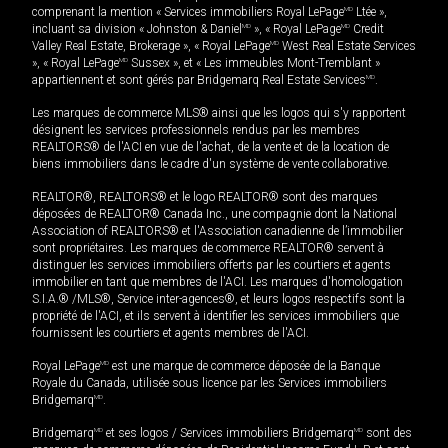
comprenant la mention « Services immobiliers Royal LePage
MD
Ltée »,
incluant sa division « Johnston & Daniel
MD
», « Royal LePage
MD
Credit
Valley Real Estate, Brokerage », « Royal LePage
MD
West Real Estate Services
», « Royal LePage
MD
Sussex », et « Les immeubles Mont-Tremblant »
appartiennent et sont gérés par Bridgemarq Real Estate Services
MD
.
Les marques de commerce MLS® ainsi que les logos qui s'y rapportent
désignent les services professionnels rendus par les membres
REALTORS® de l'ACI en vue de l'achat, de la vente et de la location de
biens immobiliers dans le cadre d'un système de vente collaborative.
REALTOR®, REALTORS® et le logo REALTOR® sont des marques
déposées de REALTOR® Canada Inc., une compagnie dont la National
Association of REALTORS® et l'Association canadienne de l’immobilier
sont propriétaires. Les marques de commerce REALTOR® servent à
distinguer les services immobiliers offerts par les courtiers et agents
immobilier en tant que membres de l'ACI. Les marques d'homologation
S.I.A.® /MLS®, Service inter-agences®, et leurs logos respectifs sont la
propriété de l'ACI, et ils servent à identifier les services immobiliers que
fournissent les courtiers et agents membres de l'ACI.
Royal LePage
MD
est une marque de commerce déposée de la Banque
Royale du Canada, utilisée sous licence par les Services immobiliers
Bridgemarq
MD
.
Bridgemarq
MD
et ses logos / Services immobiliers Bridgemarq
MD
sont des