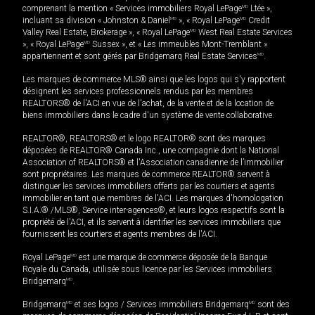
comprenant la mention « Services immobiliers Royal LePage
MD
Ltée »,
incluant sa division « Johnston & Daniel
MD
», « Royal LePage
MD
Credit
Valley Real Estate, Brokerage », « Royal LePage
MD
West Real Estate Services
», « Royal LePage
MD
Sussex », et « Les immeubles Mont-Tremblant »
appartiennent et sont gérés par Bridgemarq Real Estate Services
MD
.
Les marques de commerce MLS® ainsi que les logos qui s'y rapportent
désignent les services professionnels rendus par les membres
REALTORS® de l'ACI en vue de l'achat, de la vente et de la location de
biens immobiliers dans le cadre d'un système de vente collaborative.
REALTOR®, REALTORS® et le logo REALTOR® sont des marques
déposées de REALTOR® Canada Inc., une compagnie dont la National
Association of REALTORS® et l'Association canadienne de l’immobilier
sont propriétaires. Les marques de commerce REALTOR® servent à
distinguer les services immobiliers offerts par les courtiers et agents
immobilier en tant que membres de l'ACI. Les marques d'homologation
S.I.A.® /MLS®, Service inter-agences®, et leurs logos respectifs sont la
propriété de l'ACI, et ils servent à identifier les services immobiliers que
fournissent les courtiers et agents membres de l'ACI.
Royal LePage
MD
est une marque de commerce déposée de la Banque
Royale du Canada, utilisée sous licence par les Services immobiliers
Bridgemarq
MD
.
Bridgemarq
MD
et ses logos / Services immobiliers Bridgemarq
MD
sont des