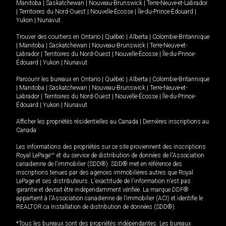
Manitoba
|
Saskatchewan
|
Nouveau-Brunswick
|
Terre-Neuve-et-Labrador
|
Territoires du Nord-Ouest
|
Nouvelle-Écosse
|
Île-du-Prince-Édouard
|
Yukon
|
Nunavut
.
Trouver des courtiers en
Ontario
|
Québec
|
Alberta
|
Colombie-Britannique
|
Manitoba
|
Saskatchewan
|
Nouveau-Brunswick
|
Terre-Neuve-et-
Labrador
|
Territoires du Nord-Ouest
|
Nouvelle-Écosse
|
Île-du-Prince-
Édouard
|
Yukon
|
Nunavut
Parcourir les bureaux en
Ontario
|
Québec
|
Alberta
|
Colombie-Britannique
|
Manitoba
|
Saskatchewan
|
Nouveau-Brunswick
|
Terre-Neuve-et-
Labrador
|
Territoires du Nord-Ouest
|
Nouvelle-Écosse
|
Île-du-Prince-
Édouard
|
Yukon
|
Nunavut
Afficher les propriétés résidentielles au Canada
|
Dernières inscriptions au
Canada
Les informations des propriétés sur ce site proviennent des inscriptions
Royal LePage
MD
et du service de distribution de données de l'Association
canadienne de l’immobilier (SDD®). SDD® met en référence des
inscriptions tenues par des agences immobilières autres que Royal
LePage et ses distributeurs. L'exactitude de l'information n'est pas
garantie et devrait être indépendamment vérifiée. La marque DDF®
appartient à l'Association canadienne de l’immobilier (ACI) et identifie le
REALTOR.ca Installation de distribution de données (SDD®).
*Tous les bureaux sont des propriétés indépendantes. Les bureaux