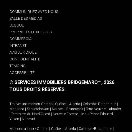
COMMUNIQUEZ AVEC NOUS
SALLE DES MÉDIAS
BLOGUE
PROPRIÉTÉS LUXUEUSES
COMMERCIAL
INTRANET
AVIS JURIDIQUE
CONFIDENTIALITÉ
TÉMOINS
ACCESSIBILITÉ
© SERVICES IMMOBILIERS BRIDGEMARQ
, 2026.
MD
TOUS DROITS RÉSERVÉS.
Trouver une maison
Ontario
|
Québec
|
Alberta
|
Colombie-Britannique
|
Manitoba
|
Saskatchewan
|
Nouveau-Brunswick
|
Terre-Neuve-et-Labrador
|
Territoires du Nord-Ouest
|
Nouvelle-Écosse
|
Île-du-Prince-Édouard
|
Yukon
|
Nunavut
.
Maisons à louer -
Ontario
|
Québec
|
Alberta
|
Colombie-Britannique
|