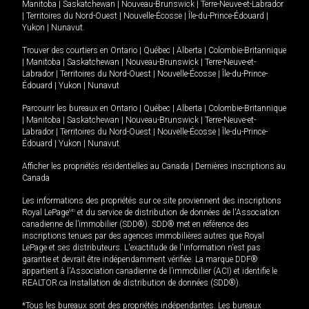
Manitoba
|
Saskatchewan
|
Nouveau-Brunswick
|
Terre-Neuve-et-Labrador
|
Territoires du Nord-Ouest
|
Nouvelle-Écosse
|
Île-du-Prince-Édouard
|
Yukon
|
Nunavut
.
Trouver des courtiers en
Ontario
|
Québec
|
Alberta
|
Colombie-Britannique
|
Manitoba
|
Saskatchewan
|
Nouveau-Brunswick
|
Terre-Neuve-et-
Labrador
|
Territoires du Nord-Ouest
|
Nouvelle-Écosse
|
Île-du-Prince-
Édouard
|
Yukon
|
Nunavut
Parcourir les bureaux en
Ontario
|
Québec
|
Alberta
|
Colombie-Britannique
|
Manitoba
|
Saskatchewan
|
Nouveau-Brunswick
|
Terre-Neuve-et-
Labrador
|
Territoires du Nord-Ouest
|
Nouvelle-Écosse
|
Île-du-Prince-
Édouard
|
Yukon
|
Nunavut
Afficher les propriétés résidentielles au Canada
|
Dernières inscriptions au
Canada
Les informations des propriétés sur ce site proviennent des inscriptions
Royal LePage
MD
et du service de distribution de données de l'Association
canadienne de l’immobilier (SDD®). SDD® met en référence des
inscriptions tenues par des agences immobilières autres que Royal
LePage et ses distributeurs. L'exactitude de l'information n'est pas
garantie et devrait être indépendamment vérifiée. La marque DDF®
appartient à l'Association canadienne de l’immobilier (ACI) et identifie le
REALTOR.ca Installation de distribution de données (SDD®).
*Tous les bureaux sont des propriétés indépendantes. Les bureaux