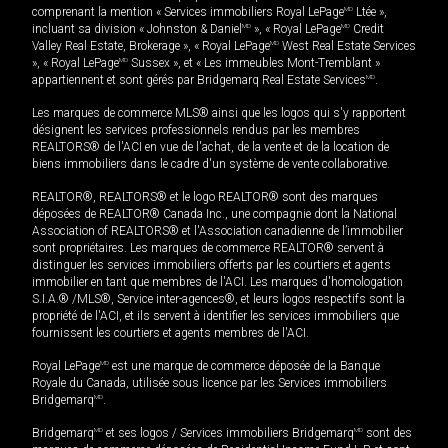
comprenant la mention « Services immobiliers Royal LePage
MD
Ltée »,
incluant sa division « Johnston & Daniel
MD
», « Royal LePage
MD
Credit
Valley Real Estate, Brokerage », « Royal LePage
MD
West Real Estate Services
», « Royal LePage
MD
Sussex », et « Les immeubles Mont-Tremblant »
appartiennent et sont gérés par Bridgemarq Real Estate Services
MD
.
Les marques de commerce MLS® ainsi que les logos qui s'y rapportent
désignent les services professionnels rendus par les membres
REALTORS® de l'ACI en vue de l'achat, de la vente et de la location de
biens immobiliers dans le cadre d'un système de vente collaborative.
REALTOR®, REALTORS® et le logo REALTOR® sont des marques
déposées de REALTOR® Canada Inc., une compagnie dont la National
Association of REALTORS® et l'Association canadienne de l’immobilier
sont propriétaires. Les marques de commerce REALTOR® servent à
distinguer les services immobiliers offerts par les courtiers et agents
immobilier en tant que membres de l'ACI. Les marques d'homologation
S.I.A.® /MLS®, Service inter-agences®, et leurs logos respectifs sont la
propriété de l'ACI, et ils servent à identifier les services immobiliers que
fournissent les courtiers et agents membres de l'ACI.
Royal LePage
MD
est une marque de commerce déposée de la Banque
Royale du Canada, utilisée sous licence par les Services immobiliers
Bridgemarq
MD
.
Bridgemarq
MD
et ses logos / Services immobiliers Bridgemarq
MD
sont des