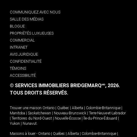
COMMUNIQUEZ AVEC NOUS
SALLE DES MÉDIAS
BLOGUE
PROPRIÉTÉS LUXUEUSES
COMMERCIAL
INTRANET
AVIS JURIDIQUE
CONFIDENTIALITÉ
TÉMOINS
ACCESSIBILITÉ
© SERVICES IMMOBILIERS BRIDGEMARQ
, 2026.
MD
TOUS DROITS RÉSERVÉS.
Trouver une maison
Ontario
|
Québec
|
Alberta
|
Colombie-Britannique
|
Manitoba
|
Saskatchewan
|
Nouveau-Brunswick
|
Terre-Neuve-et-Labrador
|
Territoires du Nord-Ouest
|
Nouvelle-Écosse
|
Île-du-Prince-Édouard
|
Yukon
|
Nunavut
.
Maisons à louer -
Ontario
|
Québec
|
Alberta
|
Colombie-Britannique
|