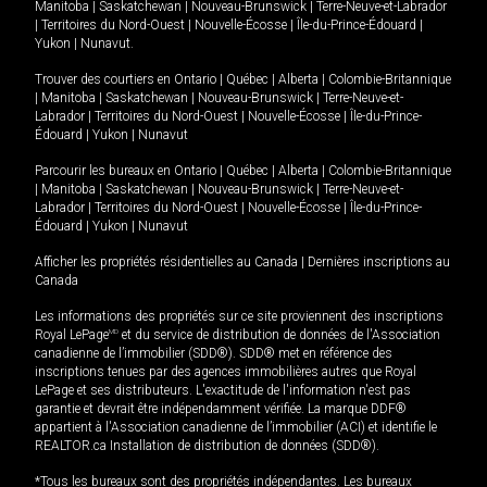
Manitoba
|
Saskatchewan
|
Nouveau-Brunswick
|
Terre-Neuve-et-Labrador
|
Territoires du Nord-Ouest
|
Nouvelle-Écosse
|
Île-du-Prince-Édouard
|
Yukon
|
Nunavut
.
Trouver des courtiers en
Ontario
|
Québec
|
Alberta
|
Colombie-Britannique
|
Manitoba
|
Saskatchewan
|
Nouveau-Brunswick
|
Terre-Neuve-et-
Labrador
|
Territoires du Nord-Ouest
|
Nouvelle-Écosse
|
Île-du-Prince-
Édouard
|
Yukon
|
Nunavut
Parcourir les bureaux en
Ontario
|
Québec
|
Alberta
|
Colombie-Britannique
|
Manitoba
|
Saskatchewan
|
Nouveau-Brunswick
|
Terre-Neuve-et-
Labrador
|
Territoires du Nord-Ouest
|
Nouvelle-Écosse
|
Île-du-Prince-
Édouard
|
Yukon
|
Nunavut
Afficher les propriétés résidentielles au Canada
|
Dernières inscriptions au
Canada
Les informations des propriétés sur ce site proviennent des inscriptions
Royal LePage
MD
et du service de distribution de données de l'Association
canadienne de l’immobilier (SDD®). SDD® met en référence des
inscriptions tenues par des agences immobilières autres que Royal
LePage et ses distributeurs. L'exactitude de l'information n'est pas
garantie et devrait être indépendamment vérifiée. La marque DDF®
appartient à l'Association canadienne de l’immobilier (ACI) et identifie le
REALTOR.ca Installation de distribution de données (SDD®).
*Tous les bureaux sont des propriétés indépendantes. Les bureaux