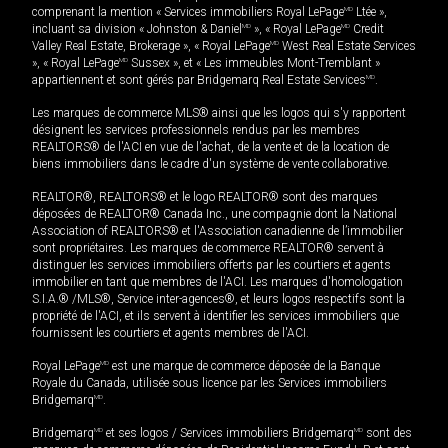
comprenant la mention « Services immobiliers Royal LePage
MD
Ltée »,
incluant sa division « Johnston & Daniel
MD
», « Royal LePage
MD
Credit
Valley Real Estate, Brokerage », « Royal LePage
MD
West Real Estate Services
», « Royal LePage
MD
Sussex », et « Les immeubles Mont-Tremblant »
appartiennent et sont gérés par Bridgemarq Real Estate Services
MD
.
Les marques de commerce MLS® ainsi que les logos qui s'y rapportent
désignent les services professionnels rendus par les membres
REALTORS® de l'ACI en vue de l'achat, de la vente et de la location de
biens immobiliers dans le cadre d'un système de vente collaborative.
REALTOR®, REALTORS® et le logo REALTOR® sont des marques
déposées de REALTOR® Canada Inc., une compagnie dont la National
Association of REALTORS® et l'Association canadienne de l’immobilier
sont propriétaires. Les marques de commerce REALTOR® servent à
distinguer les services immobiliers offerts par les courtiers et agents
immobilier en tant que membres de l'ACI. Les marques d'homologation
S.I.A.® /MLS®, Service inter-agences®, et leurs logos respectifs sont la
propriété de l'ACI, et ils servent à identifier les services immobiliers que
fournissent les courtiers et agents membres de l'ACI.
Royal LePage
MD
est une marque de commerce déposée de la Banque
Royale du Canada, utilisée sous licence par les Services immobiliers
Bridgemarq
MD
.
Bridgemarq
MD
et ses logos / Services immobiliers Bridgemarq
MD
sont des