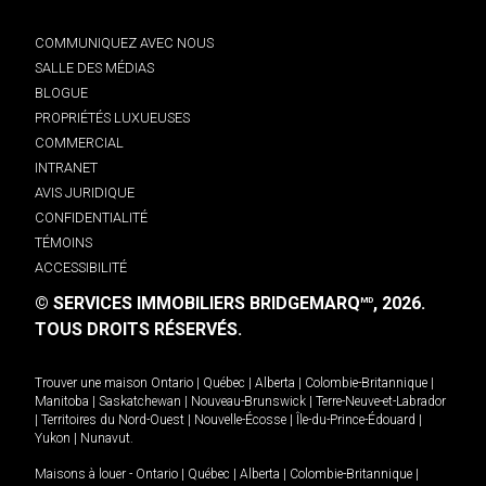
COMMUNIQUEZ AVEC NOUS
SALLE DES MÉDIAS
BLOGUE
PROPRIÉTÉS LUXUEUSES
COMMERCIAL
INTRANET
AVIS JURIDIQUE
CONFIDENTIALITÉ
TÉMOINS
ACCESSIBILITÉ
© SERVICES IMMOBILIERS BRIDGEMARQ
, 2026.
MD
TOUS DROITS RÉSERVÉS.
Trouver une maison
Ontario
|
Québec
|
Alberta
|
Colombie-Britannique
|
Manitoba
|
Saskatchewan
|
Nouveau-Brunswick
|
Terre-Neuve-et-Labrador
|
Territoires du Nord-Ouest
|
Nouvelle-Écosse
|
Île-du-Prince-Édouard
|
Yukon
|
Nunavut
.
Maisons à louer -
Ontario
|
Québec
|
Alberta
|
Colombie-Britannique
|