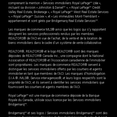
comprenant la mention « Services immobiliers Royal LePage
MD
Ltée »,
incluant sa division « Johnston & Daniel
MD
», « Royal LePage
MD
Credit
Valley Real Estate, Brokerage », « Royal LePage
MD
West Real Estate Services
», « Royal LePage
MD
Sussex », et « Les immeubles Mont-Tremblant »
appartiennent et sont gérés par Bridgemarq Real Estate Services
MD
.
Les marques de commerce MLS® ainsi que les logos qui s'y rapportent
désignent les services professionnels rendus par les membres
REALTORS® de l'ACI en vue de l'achat, de la vente et de la location de
biens immobiliers dans le cadre d'un système de vente collaborative.
REALTOR®, REALTORS® et le logo REALTOR® sont des marques
déposées de REALTOR® Canada Inc., une compagnie dont la National
Association of REALTORS® et l'Association canadienne de l’immobilier
sont propriétaires. Les marques de commerce REALTOR® servent à
distinguer les services immobiliers offerts par les courtiers et agents
immobilier en tant que membres de l'ACI. Les marques d'homologation
S.I.A.® /MLS®, Service inter-agences®, et leurs logos respectifs sont la
propriété de l'ACI, et ils servent à identifier les services immobiliers que
fournissent les courtiers et agents membres de l'ACI.
Royal LePage
MD
est une marque de commerce déposée de la Banque
Royale du Canada, utilisée sous licence par les Services immobiliers
Bridgemarq
MD
.
Bridgemarq
MD
et ses logos / Services immobiliers Bridgemarq
MD
sont des