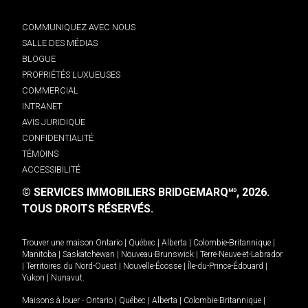
COMMUNIQUEZ AVEC NOUS
SALLE DES MÉDIAS
BLOGUE
PROPRIÉTÉS LUXUEUSES
COMMERCIAL
INTRANET
AVIS JURIDIQUE
CONFIDENTIALITÉ
TÉMOINS
ACCESSIBILITÉ
© SERVICES IMMOBILIERS BRIDGEMARQ
, 2026.
MD
TOUS DROITS RÉSERVÉS.
Trouver une maison
Ontario
|
Québec
|
Alberta
|
Colombie-Britannique
|
Manitoba
|
Saskatchewan
|
Nouveau-Brunswick
|
Terre-Neuve-et-Labrador
|
Territoires du Nord-Ouest
|
Nouvelle-Écosse
|
Île-du-Prince-Édouard
|
Yukon
|
Nunavut
.
Maisons à louer -
Ontario
|
Québec
|
Alberta
|
Colombie-Britannique
|