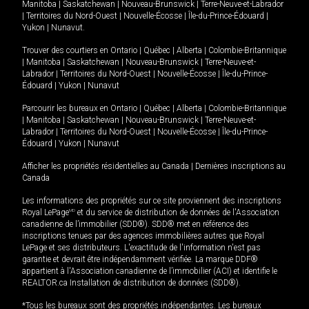
Manitoba
|
Saskatchewan
|
Nouveau-Brunswick
|
Terre-Neuve-et-Labrador
|
Territoires du Nord-Ouest
|
Nouvelle-Écosse
|
Île-du-Prince-Édouard
|
Yukon
|
Nunavut
.
Trouver des courtiers en
Ontario
|
Québec
|
Alberta
|
Colombie-Britannique
|
Manitoba
|
Saskatchewan
|
Nouveau-Brunswick
|
Terre-Neuve-et-
Labrador
|
Territoires du Nord-Ouest
|
Nouvelle-Écosse
|
Île-du-Prince-
Édouard
|
Yukon
|
Nunavut
Parcourir les bureaux en
Ontario
|
Québec
|
Alberta
|
Colombie-Britannique
|
Manitoba
|
Saskatchewan
|
Nouveau-Brunswick
|
Terre-Neuve-et-
Labrador
|
Territoires du Nord-Ouest
|
Nouvelle-Écosse
|
Île-du-Prince-
Édouard
|
Yukon
|
Nunavut
Afficher les propriétés résidentielles au Canada
|
Dernières inscriptions au
Canada
Les informations des propriétés sur ce site proviennent des inscriptions
Royal LePage
MD
et du service de distribution de données de l'Association
canadienne de l’immobilier (SDD®). SDD® met en référence des
inscriptions tenues par des agences immobilières autres que Royal
LePage et ses distributeurs. L'exactitude de l'information n'est pas
garantie et devrait être indépendamment vérifiée. La marque DDF®
appartient à l'Association canadienne de l’immobilier (ACI) et identifie le
REALTOR.ca Installation de distribution de données (SDD®).
*Tous les bureaux sont des propriétés indépendantes. Les bureaux