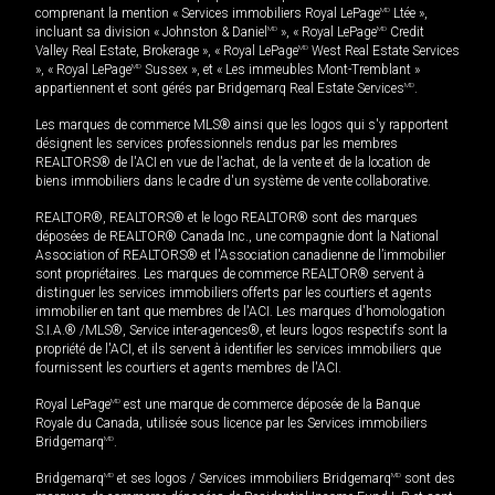
comprenant la mention « Services immobiliers Royal LePage
MD
Ltée »,
incluant sa division « Johnston & Daniel
MD
», « Royal LePage
MD
Credit
Valley Real Estate, Brokerage », « Royal LePage
MD
West Real Estate Services
», « Royal LePage
MD
Sussex », et « Les immeubles Mont-Tremblant »
appartiennent et sont gérés par Bridgemarq Real Estate Services
MD
.
Les marques de commerce MLS® ainsi que les logos qui s'y rapportent
désignent les services professionnels rendus par les membres
REALTORS® de l'ACI en vue de l'achat, de la vente et de la location de
biens immobiliers dans le cadre d'un système de vente collaborative.
REALTOR®, REALTORS® et le logo REALTOR® sont des marques
déposées de REALTOR® Canada Inc., une compagnie dont la National
Association of REALTORS® et l'Association canadienne de l’immobilier
sont propriétaires. Les marques de commerce REALTOR® servent à
distinguer les services immobiliers offerts par les courtiers et agents
immobilier en tant que membres de l'ACI. Les marques d'homologation
S.I.A.® /MLS®, Service inter-agences®, et leurs logos respectifs sont la
propriété de l'ACI, et ils servent à identifier les services immobiliers que
fournissent les courtiers et agents membres de l'ACI.
Royal LePage
MD
est une marque de commerce déposée de la Banque
Royale du Canada, utilisée sous licence par les Services immobiliers
Bridgemarq
MD
.
Bridgemarq
MD
et ses logos / Services immobiliers Bridgemarq
MD
sont des