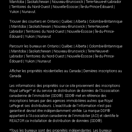
Manitoba
|
Saskatchewan
|
Nouveau-Brunswick
|
Terre-Neuve-et-Labrador
|
Territoires du Nord-Ouest
|
Nouvelle-Écosse
|
Île-du-Prince-Édouard
|
Yukon
|
Nunavut
.
Trouver des courtiers en
Ontario
|
Québec
|
Alberta
|
Colombie-Britannique
|
Manitoba
|
Saskatchewan
|
Nouveau-Brunswick
|
Terre-Neuve-et-
Labrador
|
Territoires du Nord-Ouest
|
Nouvelle-Écosse
|
Île-du-Prince-
Édouard
|
Yukon
|
Nunavut
Parcourir les bureaux en
Ontario
|
Québec
|
Alberta
|
Colombie-Britannique
|
Manitoba
|
Saskatchewan
|
Nouveau-Brunswick
|
Terre-Neuve-et-
Labrador
|
Territoires du Nord-Ouest
|
Nouvelle-Écosse
|
Île-du-Prince-
Édouard
|
Yukon
|
Nunavut
Afficher les propriétés résidentielles au Canada
|
Dernières inscriptions au
Canada
Les informations des propriétés sur ce site proviennent des inscriptions
Royal LePage
MD
et du service de distribution de données de l'Association
canadienne de l’immobilier (SDD®). SDD® met en référence des
inscriptions tenues par des agences immobilières autres que Royal
LePage et ses distributeurs. L'exactitude de l'information n'est pas
garantie et devrait être indépendamment vérifiée. La marque DDF®
appartient à l'Association canadienne de l’immobilier (ACI) et identifie le
REALTOR.ca Installation de distribution de données (SDD®).
*Tous les bureaux sont des propriétés indépendantes. Les bureaux