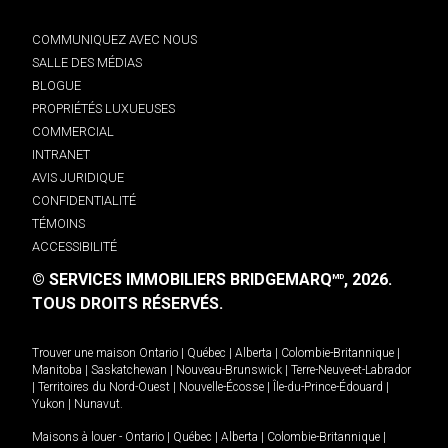
COMMUNIQUEZ AVEC NOUS
SALLE DES MÉDIAS
BLOGUE
PROPRIÉTÉS LUXUEUSES
COMMERCIAL
INTRANET
AVIS JURIDIQUE
CONFIDENTIALITÉ
TÉMOINS
ACCESSIBILITÉ
© SERVICES IMMOBILIERS BRIDGEMARQ
, 2026.
MD
TOUS DROITS RÉSERVÉS.
Trouver une maison
Ontario
|
Québec
|
Alberta
|
Colombie-Britannique
|
Manitoba
|
Saskatchewan
|
Nouveau-Brunswick
|
Terre-Neuve-et-Labrador
|
Territoires du Nord-Ouest
|
Nouvelle-Écosse
|
Île-du-Prince-Édouard
|
Yukon
|
Nunavut
.
Maisons à louer -
Ontario
|
Québec
|
Alberta
|
Colombie-Britannique
|