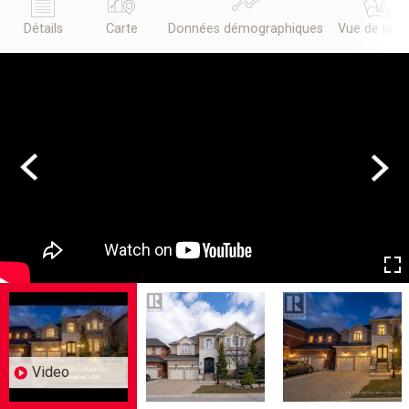
Détails
Carte
Données démographiques
Vue de la r
Previous
Next
Video