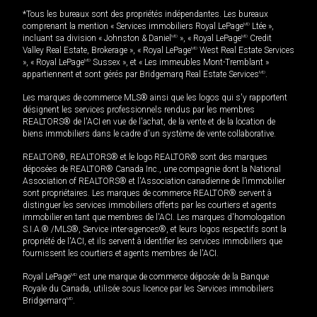
*Tous les bureaux sont des propriétés indépendantes. Les bureaux
comprenant la mention « Services immobiliers Royal LePage
MD
Ltée »,
incluant sa division « Johnston & Daniel
MD
», « Royal LePage
MD
Credit
Valley Real Estate, Brokerage », « Royal LePage
MD
West Real Estate Services
», « Royal LePage
MD
Sussex », et « Les immeubles Mont-Tremblant »
appartiennent et sont gérés par Bridgemarq Real Estate Services
MD
.
Les marques de commerce MLS® ainsi que les logos qui s'y rapportent
désignent les services professionnels rendus par les membres
REALTORS® de l'ACI en vue de l'achat, de la vente et de la location de
biens immobiliers dans le cadre d'un système de vente collaborative.
REALTOR®, REALTORS® et le logo REALTOR® sont des marques
déposées de REALTOR® Canada Inc., une compagnie dont la National
Association of REALTORS® et l'Association canadienne de l’immobilier
sont propriétaires. Les marques de commerce REALTOR® servent à
distinguer les services immobiliers offerts par les courtiers et agents
immobilier en tant que membres de l'ACI. Les marques d'homologation
S.I.A.® /MLS®, Service inter-agences®, et leurs logos respectifs sont la
propriété de l'ACI, et ils servent à identifier les services immobiliers que
fournissent les courtiers et agents membres de l'ACI.
Royal LePage
MD
est une marque de commerce déposée de la Banque
Royale du Canada, utilisée sous licence par les Services immobiliers
Bridgemarq
MD
.