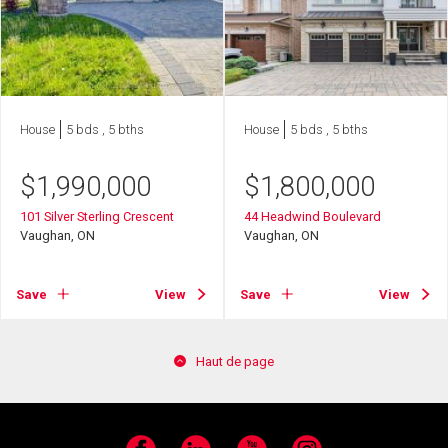
House
5 bds , 5 bths
House
5 bds , 5 bths
$
1,990,000
$
1,800,000
101 Silver Sterling Crescent
44 Headwind Boulevard
Vaughan, ON
Vaughan, ON
Save
View
Save
View
Haut de page