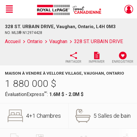
Menu
328 ST. URBAIN DRIVE, Vaughan, Ontario, L4H 0M3
Live
En Direct
NO. MLS® N12974428
Accueil
Ontario
Vaughan
328 ST. URBAIN DRIVE
PARTAGER
IMPRIMER
ENREGISTRER
MAISON À VENDRE À VELLORE VILLAGE, VAUGHAN, ONTARIO
1 880 000
$
MC
ÉvaluationExpress
:
1.6M $ - 2.0M $
4+1 Chambres
5 Salles de bain