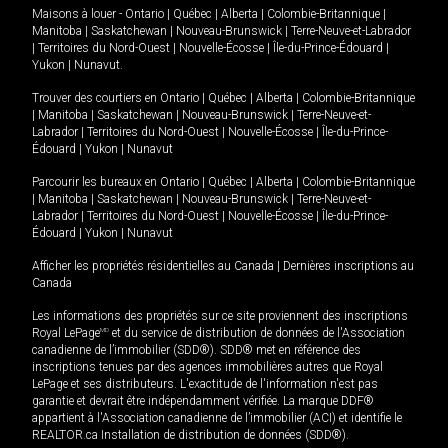
Maisons à louer -
Ontario
|
Québec
|
Alberta
|
Colombie-Britannique
|
Manitoba
|
Saskatchewan
|
Nouveau-Brunswick
|
Terre-Neuve-et-Labrador
|
Territoires du Nord-Ouest
|
Nouvelle-Écosse
|
Île-du-Prince-Édouard
|
Yukon
|
Nunavut
.
Trouver des courtiers en
Ontario
|
Québec
|
Alberta
|
Colombie-Britannique
|
Manitoba
|
Saskatchewan
|
Nouveau-Brunswick
|
Terre-Neuve-et-
Labrador
|
Territoires du Nord-Ouest
|
Nouvelle-Écosse
|
Île-du-Prince-
Édouard
|
Yukon
|
Nunavut
Parcourir les bureaux en
Ontario
|
Québec
|
Alberta
|
Colombie-Britannique
|
Manitoba
|
Saskatchewan
|
Nouveau-Brunswick
|
Terre-Neuve-et-
Labrador
|
Territoires du Nord-Ouest
|
Nouvelle-Écosse
|
Île-du-Prince-
Édouard
|
Yukon
|
Nunavut
Afficher les propriétés résidentielles au Canada
|
Dernières inscriptions au
Canada
Les informations des propriétés sur ce site proviennent des inscriptions
Royal LePage
MD
et du service de distribution de données de l'Association
canadienne de l’immobilier (SDD®). SDD® met en référence des
inscriptions tenues par des agences immobilières autres que Royal
LePage et ses distributeurs. L'exactitude de l'information n'est pas
garantie et devrait être indépendamment vérifiée. La marque DDF®
appartient à l'Association canadienne de l’immobilier (ACI) et identifie le
REALTOR.ca Installation de distribution de données (SDD®).