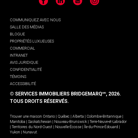
Facebook
LinkedIn
YouTube
Instagram
COMMUNIQUEZ AVEC NOUS
SALLE DES MÉDIAS
BLOGUE
PROPRIÉTÉS LUXUEUSES
COMMERCIAL
INTRANET
AVIS JURIDIQUE
CONFIDENTIALITÉ
TÉMOINS
ACCESSIBILITÉ
© SERVICES IMMOBILIERS BRIDGEMARQ
, 2026.
MD
TOUS DROITS RÉSERVÉS.
Trouver une maison
Ontario
|
Québec
|
Alberta
|
Colombie-Britannique
|
Manitoba
|
Saskatchewan
|
Nouveau-Brunswick
|
Terre-Neuve-et-Labrador
|
Territoires du Nord-Ouest
|
Nouvelle-Écosse
|
Île-du-Prince-Édouard
|
Yukon
|
Nunavut
.