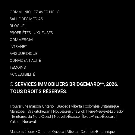
COMMUNIQUEZ AVEC NOUS
SALLE DES MÉDIAS
BLOGUE
PROPRIÉTÉS LUXUEUSES
COMMERCIAL
INTRANET
AVIS JURIDIQUE
CONFIDENTIALITÉ
TÉMOINS
ACCESSIBILITÉ
© SERVICES IMMOBILIERS BRIDGEMARQ
, 2026.
MD
TOUS DROITS RÉSERVÉS.
Trouver une maison
Ontario
|
Québec
|
Alberta
|
Colombie-Britannique
|
Manitoba
|
Saskatchewan
|
Nouveau-Brunswick
|
Terre-Neuve-et-Labrador
|
Territoires du Nord-Ouest
|
Nouvelle-Écosse
|
Île-du-Prince-Édouard
|
Yukon
|
Nunavut
.
Maisons à louer -
Ontario
|
Québec
|
Alberta
|
Colombie-Britannique
|