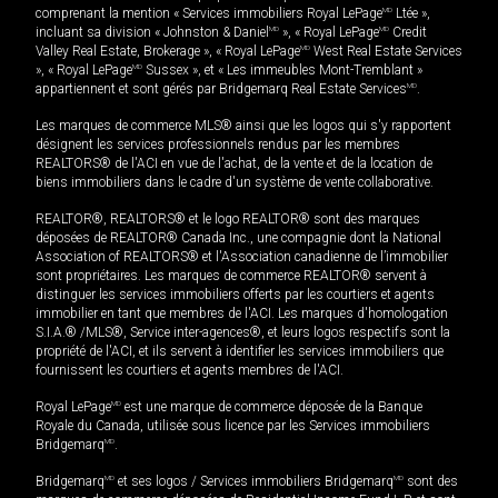
comprenant la mention « Services immobiliers Royal LePage
MD
Ltée »,
incluant sa division « Johnston & Daniel
MD
», « Royal LePage
MD
Credit
Valley Real Estate, Brokerage », « Royal LePage
MD
West Real Estate Services
», « Royal LePage
MD
Sussex », et « Les immeubles Mont-Tremblant »
appartiennent et sont gérés par Bridgemarq Real Estate Services
MD
.
Les marques de commerce MLS® ainsi que les logos qui s'y rapportent
désignent les services professionnels rendus par les membres
REALTORS® de l'ACI en vue de l'achat, de la vente et de la location de
biens immobiliers dans le cadre d'un système de vente collaborative.
REALTOR®, REALTORS® et le logo REALTOR® sont des marques
déposées de REALTOR® Canada Inc., une compagnie dont la National
Association of REALTORS® et l'Association canadienne de l’immobilier
sont propriétaires. Les marques de commerce REALTOR® servent à
distinguer les services immobiliers offerts par les courtiers et agents
immobilier en tant que membres de l'ACI. Les marques d'homologation
S.I.A.® /MLS®, Service inter-agences®, et leurs logos respectifs sont la
propriété de l'ACI, et ils servent à identifier les services immobiliers que
fournissent les courtiers et agents membres de l'ACI.
Royal LePage
MD
est une marque de commerce déposée de la Banque
Royale du Canada, utilisée sous licence par les Services immobiliers
Bridgemarq
MD
.
Bridgemarq
MD
et ses logos / Services immobiliers Bridgemarq
MD
sont des