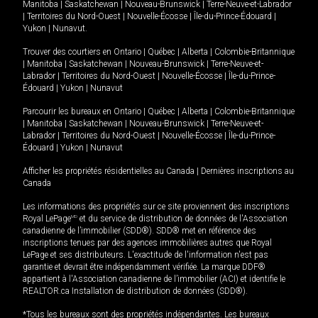
Manitoba
|
Saskatchewan
|
Nouveau-Brunswick
|
Terre-Neuve-et-Labrador
|
Territoires du Nord-Ouest
|
Nouvelle-Écosse
|
Île-du-Prince-Édouard
|
Yukon
|
Nunavut
.
Trouver des courtiers en
Ontario
|
Québec
|
Alberta
|
Colombie-Britannique
|
Manitoba
|
Saskatchewan
|
Nouveau-Brunswick
|
Terre-Neuve-et-
Labrador
|
Territoires du Nord-Ouest
|
Nouvelle-Écosse
|
Île-du-Prince-
Édouard
|
Yukon
|
Nunavut
Parcourir les bureaux en
Ontario
|
Québec
|
Alberta
|
Colombie-Britannique
|
Manitoba
|
Saskatchewan
|
Nouveau-Brunswick
|
Terre-Neuve-et-
Labrador
|
Territoires du Nord-Ouest
|
Nouvelle-Écosse
|
Île-du-Prince-
Édouard
|
Yukon
|
Nunavut
Afficher les propriétés résidentielles au Canada
|
Dernières inscriptions au
Canada
Les informations des propriétés sur ce site proviennent des inscriptions
Royal LePage
MD
et du service de distribution de données de l'Association
canadienne de l’immobilier (SDD®). SDD® met en référence des
inscriptions tenues par des agences immobilières autres que Royal
LePage et ses distributeurs. L'exactitude de l'information n'est pas
garantie et devrait être indépendamment vérifiée. La marque DDF®
appartient à l'Association canadienne de l’immobilier (ACI) et identifie le
REALTOR.ca Installation de distribution de données (SDD®).
*Tous les bureaux sont des propriétés indépendantes. Les bureaux