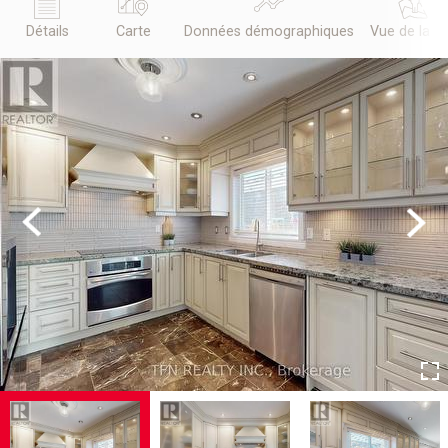
Détails
Carte
Données démographiques
Vue de la r
Previous
Next