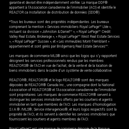
garantie et devrait être indépendamment vérifiée. La marque DDF®
appartient à l'Association canadienne de l’immobilier (ACI) et identifie le
REALTOR.ca Installation de distribution de données (SDD®).
*Tous les bureaux sont des propriétés indépendantes. Les bureaux
comprenant la mention « Services immobiliers Royal LePage
MD
Ltée »,
incluant sa division « Johnston & Daniel
MD
», « Royal LePage
MD
Credit
Valley Real Estate, Brokerage », « Royal LePage
MD
West Real Estate Services
», « Royal LePage
MD
Sussex », et « Les immeubles Mont-Tremblant »
appartiennent et sont gérés par Bridgemarq Real Estate Services
MD
.
Les marques de commerce MLS® ainsi que les logos qui s'y rapportent
désignent les services professionnels rendus par les membres
REALTORS® de l'ACI en vue de l'achat, de la vente et de la location de
biens immobiliers dans le cadre d'un système de vente collaborative.
REALTOR®, REALTORS® et le logo REALTOR® sont des marques
déposées de REALTOR® Canada Inc., une compagnie dont la National
Association of REALTORS® et l'Association canadienne de l’immobilier
sont propriétaires. Les marques de commerce REALTOR® servent à
distinguer les services immobiliers offerts par les courtiers et agents
immobilier en tant que membres de l'ACI. Les marques d'homologation
S.I.A.® /MLS®, Service inter-agences®, et leurs logos respectifs sont la
propriété de l'ACI, et ils servent à identifier les services immobiliers que
fournissent les courtiers et agents membres de l'ACI.
Royal LePage
MD
est une marque de commerce déposée de la Banque