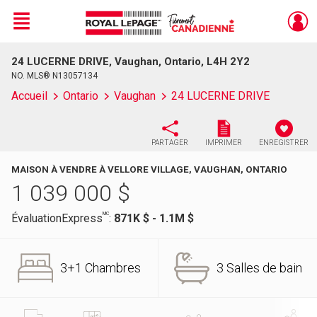
Menu
24 LUCERNE DRIVE, Vaughan, Ontario, L4H 2Y2
Live
En Direct
NO. MLS® N13057134
Accueil
Ontario
Vaughan
24 LUCERNE DRIVE
PARTAGER
IMPRIMER
ENREGISTRER
MAISON À VENDRE À VELLORE VILLAGE, VAUGHAN, ONTARIO
1 039 000
$
MC
ÉvaluationExpress
:
871K $ - 1.1M $
3+1 Chambres
3 Salles de bain