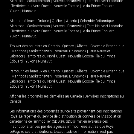
Manitoba
|
Saskatchewan
|
Nouveau-Brunswick
|
Terre-Neuve-et-Labrador
|
Territoires du Nord-Ouest
|
Nouvelle-Écosse
|
Île-du-Prince-Édouard
|
Yukon
|
Nunavut
.
Maisons à louer -
Ontario
|
Québec
|
Alberta
|
Colombie-Britannique
|
Manitoba
|
Saskatchewan
|
Nouveau-Brunswick
|
Terre-Neuve-et-Labrador
|
Territoires du Nord-Ouest
|
Nouvelle-Écosse
|
Île-du-Prince-Édouard
|
Yukon
|
Nunavut
.
Trouver des courtiers en
Ontario
|
Québec
|
Alberta
|
Colombie-Britannique
|
Manitoba
|
Saskatchewan
|
Nouveau-Brunswick
|
Terre-Neuve-et-
Labrador
|
Territoires du Nord-Ouest
|
Nouvelle-Écosse
|
Île-du-Prince-
Édouard
|
Yukon
|
Nunavut
Parcourir les bureaux en
Ontario
|
Québec
|
Alberta
|
Colombie-Britannique
|
Manitoba
|
Saskatchewan
|
Nouveau-Brunswick
|
Terre-Neuve-et-
Labrador
|
Territoires du Nord-Ouest
|
Nouvelle-Écosse
|
Île-du-Prince-
Édouard
|
Yukon
|
Nunavut
Afficher les propriétés résidentielles au Canada
|
Dernières inscriptions au
Canada
Les informations des propriétés sur ce site proviennent des inscriptions
Royal LePage
MD
et du service de distribution de données de l'Association
canadienne de l’immobilier (SDD®). SDD® met en référence des
inscriptions tenues par des agences immobilières autres que Royal
LePage et ses distributeurs. L'exactitude de l'information n'est pas