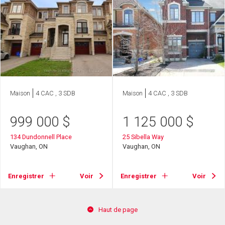
Maison
4 CAC , 3 SDB
Maison
4 CAC , 3 SDB
999 000
$
1 125 000
$
134 Dundonnell Place
25 Sibella Way
Vaughan, ON
Vaughan, ON
Enregistrer
Voir
Enregistrer
Voir
Haut de page