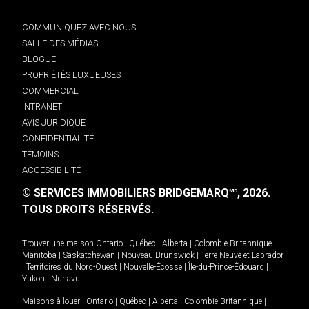
COMMUNIQUEZ AVEC NOUS
SALLE DES MÉDIAS
BLOGUE
PROPRIÉTÉS LUXUEUSES
COMMERCIAL
INTRANET
AVIS JURIDIQUE
CONFIDENTIALITÉ
TÉMOINS
ACCESSIBILITÉ
© SERVICES IMMOBILIERS BRIDGEMARQ
, 2026.
MD
TOUS DROITS RÉSERVÉS.
Trouver une maison
Ontario
|
Québec
|
Alberta
|
Colombie-Britannique
|
Manitoba
|
Saskatchewan
|
Nouveau-Brunswick
|
Terre-Neuve-et-Labrador
|
Territoires du Nord-Ouest
|
Nouvelle-Écosse
|
Île-du-Prince-Édouard
|
Yukon
|
Nunavut
.
Maisons à louer -
Ontario
|
Québec
|
Alberta
|
Colombie-Britannique
|