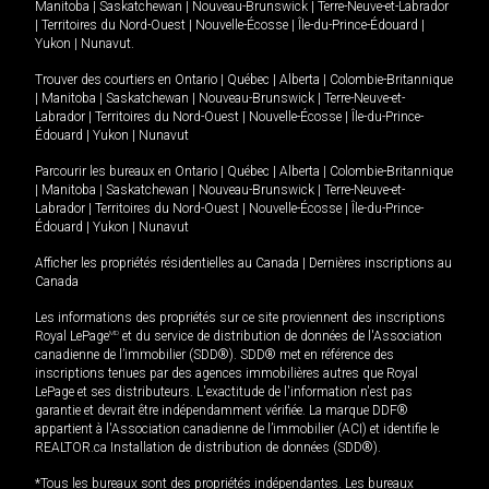
Manitoba
|
Saskatchewan
|
Nouveau-Brunswick
|
Terre-Neuve-et-Labrador
|
Territoires du Nord-Ouest
|
Nouvelle-Écosse
|
Île-du-Prince-Édouard
|
Yukon
|
Nunavut
.
Trouver des courtiers en
Ontario
|
Québec
|
Alberta
|
Colombie-Britannique
|
Manitoba
|
Saskatchewan
|
Nouveau-Brunswick
|
Terre-Neuve-et-
Labrador
|
Territoires du Nord-Ouest
|
Nouvelle-Écosse
|
Île-du-Prince-
Édouard
|
Yukon
|
Nunavut
Parcourir les bureaux en
Ontario
|
Québec
|
Alberta
|
Colombie-Britannique
|
Manitoba
|
Saskatchewan
|
Nouveau-Brunswick
|
Terre-Neuve-et-
Labrador
|
Territoires du Nord-Ouest
|
Nouvelle-Écosse
|
Île-du-Prince-
Édouard
|
Yukon
|
Nunavut
Afficher les propriétés résidentielles au Canada
|
Dernières inscriptions au
Canada
Les informations des propriétés sur ce site proviennent des inscriptions
Royal LePage
MD
et du service de distribution de données de l'Association
canadienne de l’immobilier (SDD®). SDD® met en référence des
inscriptions tenues par des agences immobilières autres que Royal
LePage et ses distributeurs. L'exactitude de l'information n'est pas
garantie et devrait être indépendamment vérifiée. La marque DDF®
appartient à l'Association canadienne de l’immobilier (ACI) et identifie le
REALTOR.ca Installation de distribution de données (SDD®).
*Tous les bureaux sont des propriétés indépendantes. Les bureaux