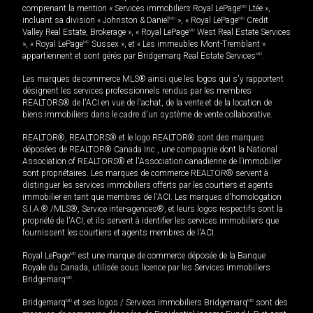
comprenant la mention « Services immobiliers Royal LePage
MD
Ltée »,
incluant sa division « Johnston & Daniel
MD
», « Royal LePage
MD
Credit
Valley Real Estate, Brokerage », « Royal LePage
MD
West Real Estate Services
», « Royal LePage
MD
Sussex », et « Les immeubles Mont-Tremblant »
appartiennent et sont gérés par Bridgemarq Real Estate Services
MD
.
Les marques de commerce MLS® ainsi que les logos qui s'y rapportent
désignent les services professionnels rendus par les membres
REALTORS® de l'ACI en vue de l'achat, de la vente et de la location de
biens immobiliers dans le cadre d'un système de vente collaborative.
REALTOR®, REALTORS® et le logo REALTOR® sont des marques
déposées de REALTOR® Canada Inc., une compagnie dont la National
Association of REALTORS® et l'Association canadienne de l’immobilier
sont propriétaires. Les marques de commerce REALTOR® servent à
distinguer les services immobiliers offerts par les courtiers et agents
immobilier en tant que membres de l'ACI. Les marques d'homologation
S.I.A.® /MLS®, Service inter-agences®, et leurs logos respectifs sont la
propriété de l'ACI, et ils servent à identifier les services immobiliers que
fournissent les courtiers et agents membres de l'ACI.
Royal LePage
MD
est une marque de commerce déposée de la Banque
Royale du Canada, utilisée sous licence par les Services immobiliers
Bridgemarq
MD
.
Bridgemarq
MD
et ses logos / Services immobiliers Bridgemarq
MD
sont des