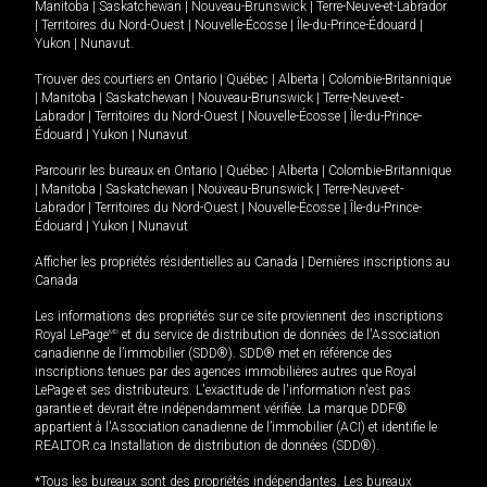
Manitoba
|
Saskatchewan
|
Nouveau-Brunswick
|
Terre-Neuve-et-Labrador
|
Territoires du Nord-Ouest
|
Nouvelle-Écosse
|
Île-du-Prince-Édouard
|
Yukon
|
Nunavut
.
Trouver des courtiers en
Ontario
|
Québec
|
Alberta
|
Colombie-Britannique
|
Manitoba
|
Saskatchewan
|
Nouveau-Brunswick
|
Terre-Neuve-et-
Labrador
|
Territoires du Nord-Ouest
|
Nouvelle-Écosse
|
Île-du-Prince-
Édouard
|
Yukon
|
Nunavut
Parcourir les bureaux en
Ontario
|
Québec
|
Alberta
|
Colombie-Britannique
|
Manitoba
|
Saskatchewan
|
Nouveau-Brunswick
|
Terre-Neuve-et-
Labrador
|
Territoires du Nord-Ouest
|
Nouvelle-Écosse
|
Île-du-Prince-
Édouard
|
Yukon
|
Nunavut
Afficher les propriétés résidentielles au Canada
|
Dernières inscriptions au
Canada
Les informations des propriétés sur ce site proviennent des inscriptions
Royal LePage
MD
et du service de distribution de données de l'Association
canadienne de l’immobilier (SDD®). SDD® met en référence des
inscriptions tenues par des agences immobilières autres que Royal
LePage et ses distributeurs. L'exactitude de l'information n'est pas
garantie et devrait être indépendamment vérifiée. La marque DDF®
appartient à l'Association canadienne de l’immobilier (ACI) et identifie le
REALTOR.ca Installation de distribution de données (SDD®).
*Tous les bureaux sont des propriétés indépendantes. Les bureaux