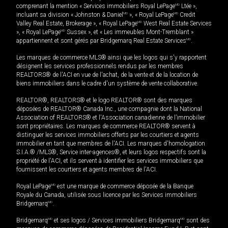
comprenant la mention « Services immobiliers Royal LePage
MD
Ltée »,
incluant sa division « Johnston & Daniel
MD
», « Royal LePage
MD
Credit
Valley Real Estate, Brokerage », « Royal LePage
MD
West Real Estate Services
», « Royal LePage
MD
Sussex », et « Les immeubles Mont-Tremblant »
appartiennent et sont gérés par Bridgemarq Real Estate Services
MD
.
Les marques de commerce MLS® ainsi que les logos qui s'y rapportent
désignent les services professionnels rendus par les membres
REALTORS® de l'ACI en vue de l'achat, de la vente et de la location de
biens immobiliers dans le cadre d'un système de vente collaborative.
REALTOR®, REALTORS® et le logo REALTOR® sont des marques
déposées de REALTOR® Canada Inc., une compagnie dont la National
Association of REALTORS® et l'Association canadienne de l’immobilier
sont propriétaires. Les marques de commerce REALTOR® servent à
distinguer les services immobiliers offerts par les courtiers et agents
immobilier en tant que membres de l'ACI. Les marques d'homologation
S.I.A.® /MLS®, Service inter-agences®, et leurs logos respectifs sont la
propriété de l'ACI, et ils servent à identifier les services immobiliers que
fournissent les courtiers et agents membres de l'ACI.
Royal LePage
MD
est une marque de commerce déposée de la Banque
Royale du Canada, utilisée sous licence par les Services immobiliers
Bridgemarq
MD
.
Bridgemarq
MD
et ses logos / Services immobiliers Bridgemarq
MD
sont des