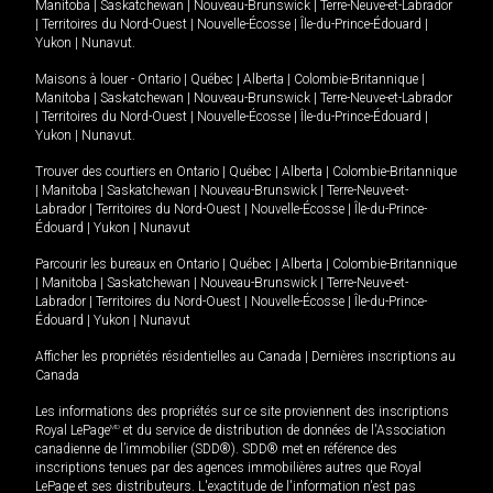
Manitoba
|
Saskatchewan
|
Nouveau-Brunswick
|
Terre-Neuve-et-Labrador
|
Territoires du Nord-Ouest
|
Nouvelle-Écosse
|
Île-du-Prince-Édouard
|
Yukon
|
Nunavut
.
Maisons à louer -
Ontario
|
Québec
|
Alberta
|
Colombie-Britannique
|
Manitoba
|
Saskatchewan
|
Nouveau-Brunswick
|
Terre-Neuve-et-Labrador
|
Territoires du Nord-Ouest
|
Nouvelle-Écosse
|
Île-du-Prince-Édouard
|
Yukon
|
Nunavut
.
Trouver des courtiers en
Ontario
|
Québec
|
Alberta
|
Colombie-Britannique
|
Manitoba
|
Saskatchewan
|
Nouveau-Brunswick
|
Terre-Neuve-et-
Labrador
|
Territoires du Nord-Ouest
|
Nouvelle-Écosse
|
Île-du-Prince-
Édouard
|
Yukon
|
Nunavut
Parcourir les bureaux en
Ontario
|
Québec
|
Alberta
|
Colombie-Britannique
|
Manitoba
|
Saskatchewan
|
Nouveau-Brunswick
|
Terre-Neuve-et-
Labrador
|
Territoires du Nord-Ouest
|
Nouvelle-Écosse
|
Île-du-Prince-
Édouard
|
Yukon
|
Nunavut
Afficher les propriétés résidentielles au Canada
|
Dernières inscriptions au
Canada
Les informations des propriétés sur ce site proviennent des inscriptions
Royal LePage
MD
et du service de distribution de données de l'Association
canadienne de l’immobilier (SDD®). SDD® met en référence des
inscriptions tenues par des agences immobilières autres que Royal
LePage et ses distributeurs. L'exactitude de l'information n'est pas