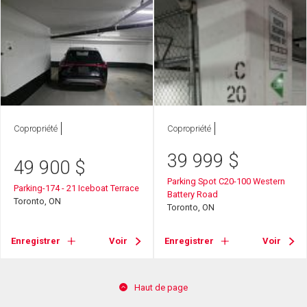
Copropriété
Copropriété
39 999
$
49 900
$
Parking Spot C20-100 Western
Parking-174 - 21 Iceboat Terrace
Battery Road
Toronto, ON
Toronto, ON
Enregistrer
Voir
Enregistrer
Voir
Haut de page