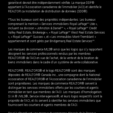
garantie et devrait être indépendamment vérifiée. La marque DDF®
appartient à l'Association canadienne de l’immobilier (ACI) et identifie le
REALTOR.ca Installation de distribution de données (SDD®).
*Tous les bureaux sont des propriétés indépendantes. Les bureaux
comprenant la mention « Services immobiliers Royal LePage
MD
Ltée »,
incluant sa division « Johnston & Daniel
MD
», « Royal LePage
MD
Credit
Valley Real Estate, Brokerage », « Royal LePage
MD
West Real Estate Services
», « Royal LePage
MD
Sussex », et « Les immeubles Mont-Tremblant »
appartiennent et sont gérés par Bridgemarq Real Estate Services
MD
.
Les marques de commerce MLS® ainsi que les logos qui s'y rapportent
désignent les services professionnels rendus par les membres
REALTORS® de l'ACI en vue de l'achat, de la vente et de la location de
biens immobiliers dans le cadre d'un système de vente collaborative.
REALTOR®, REALTORS® et le logo REALTOR® sont des marques
déposées de REALTOR® Canada Inc., une compagnie dont la National
Association of REALTORS® et l'Association canadienne de l’immobilier
sont propriétaires. Les marques de commerce REALTOR® servent à
distinguer les services immobiliers offerts par les courtiers et agents
immobilier en tant que membres de l'ACI. Les marques d'homologation
S.I.A.® /MLS®, Service inter-agences®, et leurs logos respectifs sont la
propriété de l'ACI, et ils servent à identifier les services immobiliers que
fournissent les courtiers et agents membres de l'ACI.
MD