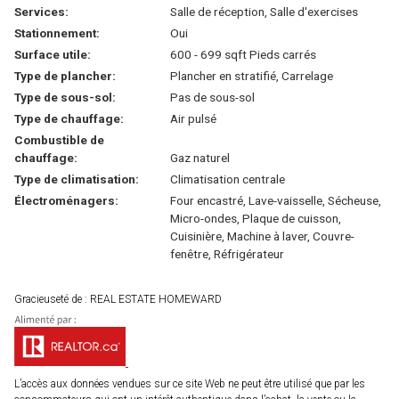
Services:
Salle de réception, Salle d'exercises
Stationnement:
Oui
Surface utile:
600 - 699 sqft Pieds carrés
Type de plancher:
Plancher en stratifié, Carrelage
Type de sous-sol:
Pas de sous-sol
Type de chauffage:
Air pulsé
Combustible de
chauffage:
Gaz naturel
Type de climatisation:
Climatisation centrale
Électroménagers:
Four encastré, Lave-vaisselle, Sécheuse,
Micro-ondes, Plaque de cuisson,
Cuisinière, Machine à laver, Couvre-
fenêtre, Réfrigérateur
Gracieuseté de : REAL ESTATE HOMEWARD
L’accès aux données vendues sur ce site Web ne peut être utilisé que par les