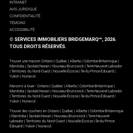
INTRANET
AVIS JURIDIQUE
CONFIDENTIALITÉ
TÉMOINS
ACCESSIBILITÉ
© SERVICES IMMOBILIERS BRIDGEMARQ
, 2026.
MD
TOUS DROITS RÉSERVÉS.
Trouver une maison
Ontario
|
Québec
|
Alberta
|
Colombie-Britannique
|
Manitoba
|
Saskatchewan
|
Nouveau-Brunswick
|
Terre-Neuve-et-Labrador
|
Territoires du Nord-Ouest
|
Nouvelle-Écosse
|
Île-du-Prince-Édouard
|
Yukon
|
Nunavut
.
Maisons à louer -
Ontario
|
Québec
|
Alberta
|
Colombie-Britannique
|
Manitoba
|
Saskatchewan
|
Nouveau-Brunswick
|
Terre-Neuve-et-Labrador
|
Territoires du Nord-Ouest
|
Nouvelle-Écosse
|
Île-du-Prince-Édouard
|
Yukon
|
Nunavut
.
Trouver des courtiers en
Ontario
|
Québec
|
Alberta
|
Colombie-Britannique
|
Manitoba
|
Saskatchewan
|
Nouveau-Brunswick
|
Terre-Neuve-et-
Labrador
|
Territoires du Nord-Ouest
|
Nouvelle-Écosse
|
Île-du-Prince-
Édouard
|
Yukon
|
Nunavut