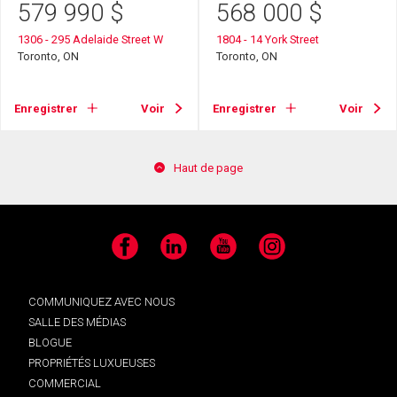
579 990
$
568 000
$
1306 - 295 Adelaide Street W
1804 - 14 York Street
Toronto, ON
Toronto, ON
Enregistrer
Voir
Enregistrer
Voir
Haut de page
Facebook
LinkedIn
YouTube
Instagram
COMMUNIQUEZ AVEC NOUS
SALLE DES MÉDIAS
BLOGUE
PROPRIÉTÉS LUXUEUSES
COMMERCIAL