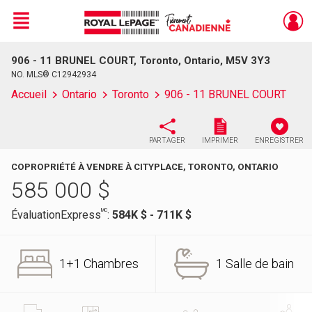
Menu
906 - 11 BRUNEL COURT, Toronto, Ontario, M5V 3Y3
Live
En Direct
NO. MLS® C12942934
Accueil
Ontario
Toronto
906 - 11 BRUNEL COURT
PARTAGER
IMPRIMER
ENREGISTRER
COPROPRIÉTÉ À VENDRE À CITYPLACE, TORONTO, ONTARIO
585 000
$
MC
ÉvaluationExpress
:
584K $ - 711K $
1+1 Chambres
1 Salle de bain