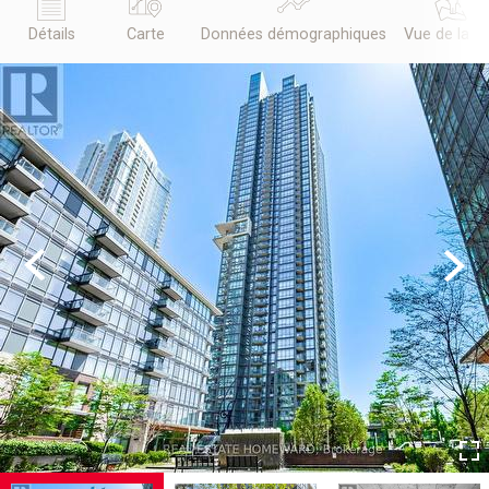
Détails
Carte
Données démographiques
Vue de la r
Previous
Next