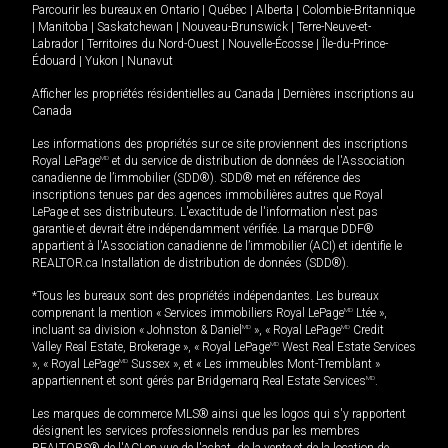
Parcourir les bureaux en
Ontario
|
Québec
|
Alberta
|
Colombie-Britannique
|
Manitoba
|
Saskatchewan
|
Nouveau-Brunswick
|
Terre-Neuve-et-
Labrador
|
Territoires du Nord-Ouest
|
Nouvelle-Écosse
|
Île-du-Prince-
Édouard
|
Yukon
|
Nunavut
Afficher les propriétés résidentielles au Canada
|
Dernières inscriptions au
Canada
Les informations des propriétés sur ce site proviennent des inscriptions
Royal LePage
MD
et du service de distribution de données de l'Association
canadienne de l’immobilier (SDD®). SDD® met en référence des
inscriptions tenues par des agences immobilières autres que Royal
LePage et ses distributeurs. L'exactitude de l'information n'est pas
garantie et devrait être indépendamment vérifiée. La marque DDF®
appartient à l'Association canadienne de l’immobilier (ACI) et identifie le
REALTOR.ca Installation de distribution de données (SDD®).
*Tous les bureaux sont des propriétés indépendantes. Les bureaux
comprenant la mention « Services immobiliers Royal LePage
MD
Ltée »,
incluant sa division « Johnston & Daniel
MD
», « Royal LePage
MD
Credit
Valley Real Estate, Brokerage », « Royal LePage
MD
West Real Estate Services
», « Royal LePage
MD
Sussex », et « Les immeubles Mont-Tremblant »
appartiennent et sont gérés par Bridgemarq Real Estate Services
MD
.
Les marques de commerce MLS® ainsi que les logos qui s'y rapportent
désignent les services professionnels rendus par les membres
REALTORS® de l'ACI en vue de l'achat, de la vente et de la location de