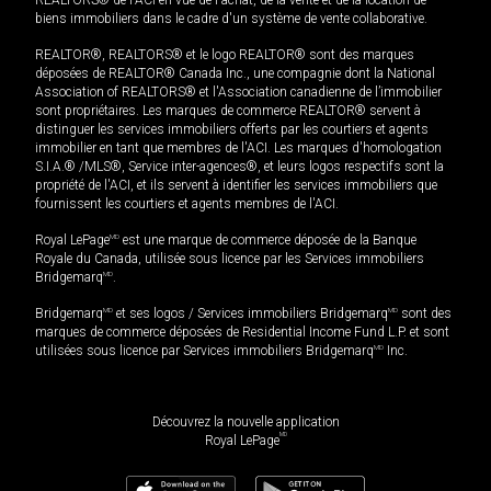
biens immobiliers dans le cadre d'un système de vente collaborative.
REALTOR®, REALTORS® et le logo REALTOR® sont des marques
déposées de REALTOR® Canada Inc., une compagnie dont la National
Association of REALTORS® et l'Association canadienne de l’immobilier
sont propriétaires. Les marques de commerce REALTOR® servent à
distinguer les services immobiliers offerts par les courtiers et agents
immobilier en tant que membres de l'ACI. Les marques d'homologation
S.I.A.® /MLS®, Service inter-agences®, et leurs logos respectifs sont la
propriété de l'ACI, et ils servent à identifier les services immobiliers que
fournissent les courtiers et agents membres de l'ACI.
Royal LePage
MD
est une marque de commerce déposée de la Banque
Royale du Canada, utilisée sous licence par les Services immobiliers
Bridgemarq
MD
.
Bridgemarq
MD
et ses logos / Services immobiliers Bridgemarq
MD
sont des
marques de commerce déposées de Residential Income Fund L.P. et sont
utilisées sous licence par Services immobiliers Bridgemarq
MD
Inc.
Découvrez la nouvelle application
MD
Royal LePage