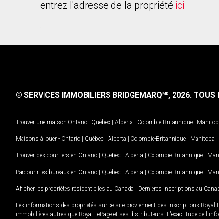
entrez l'adresse de la propriété
ici
.
© SERVICES IMMOBILIERS BRIDGEMARQ
, 2026.
TOUS D
MD
Trouver une maison
Ontario
|
Québec
|
Alberta
|
Colombie-Britannique
|
Manitob
Maisons à louer -
Ontario
|
Québec
|
Alberta
|
Colombie-Britannique
|
Manitoba
|
Trouver des courtiers en
Ontario
|
Québec
|
Alberta
|
Colombie-Britannique
|
Man
Parcourir les bureaux en
Ontario
|
Québec
|
Alberta
|
Colombie-Britannique
|
Man
Afficher les propriétés résidentielles au Canada
|
Dernières inscriptions au Cana
Les informations des propriétés sur ce site proviennent des inscriptions Royal 
immobilières autres que Royal LePage et ses distributeurs. L'exactitude de l'info