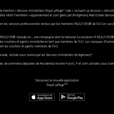
la mention « Services immobiliers Royal LePage
MD
Ltée », incluant sa division « Johnst
bles Mont-Tremblant » appartiennent et sont gérés par Bridgemarq Real Estate Servic
 les services professionnels rendus par les membres REALTORS® de l'ACI en vue de l'a
TOR® Canada Inc., une compagnie dont la National Association of REALTORS® et l'
s courtiers et agents immobilier en tant que membres de l'ACI. Les marques d'homolog
ssent les courtiers et agents membres de l'ACI.
da, utilisée sous licence par les Services immobiliers Bridgemarq
MD
.
s de commerce déposées de Residential Income Fund L.P. et sont utilisées sous lice
Découvrez la nouvelle application
MD
Royal LePage