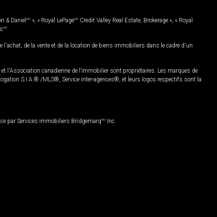
on & Daniel
MD
», « Royal LePage
MD
Credit Valley Real Estate, Brokerage », « Royal
es
MD
.
chat, de la vente et de la location de biens immobiliers dans le cadre d'un
Association canadienne de l’immobilier sont propriétaires. Les marques de
ation S.I.A.® /MLS®, Service inter-agences®, et leurs logos respectifs sont la
nce par Services immobiliers Bridgemarq
MD
Inc.