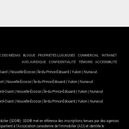
E DES MÉDIAS
BLOGUE
PROPRIÉTÉS LUXUEUSES
COMMERCIAL
INTRANET
AVIS JURIDIQUE
CONFIDENTIALITÉ
TÉMOINS
ACCESSIBILITÉ
-Ouest
|
Nouvelle-Écosse
|
Île-du-Prince-Édouard
|
Yukon
|
Nunavut
.
est
|
Nouvelle-Écosse
|
Île-du-Prince-Édouard
|
Yukon
|
Nunavut
.
Nord-Ouest
|
Nouvelle-Écosse
|
Île-du-Prince-Édouard
|
Yukon
|
Nunavut
Nord-Ouest
|
Nouvelle-Écosse
|
Île-du-Prince-Édouard
|
Yukon
|
Nunavut
mobilier (SDD®). SDD® met en référence des inscriptions tenues par des agences
rtient à l'Association canadienne de l’immobilier (ACI) et identifie le