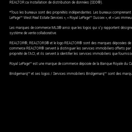
REALTOR.ca Installation de distribution de données (SDD®).
*Tous les bureaux sont des propriétés indépendantes. Les bureaux comprenant 
LePage
MD
West Real Estate Services », « Royal LePage
MD
Sussex », et « Les immeu
Les marques de commerce MLS® ainsi que les logos qui s'y rapportent désignent
système de vente collaborative.
REALTOR®, REALTORS® et le logo REALTOR® sont des marques déposées de REAL
commerce REALTOR® servent à distinguer les services immobiliers offerts par le
propriété de l'ACI, et ils servent à identifier les services immobiliers que fourni
Royal LePage
MD
est une marque de commerce déposée de la Banque Royale du Cana
Bridgemarq
MD
et ses logos / Services immobiliers Bridgemarq
MD
sont des marque