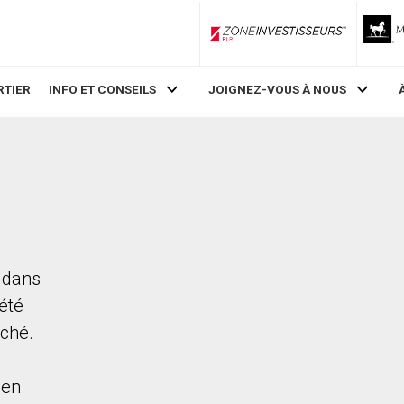
ZoneInvestisseurs RLP
RTIER
INFO ET CONSEILS
JOIGNEZ-VOUS À NOUS
t dans
iété
rché.
ien