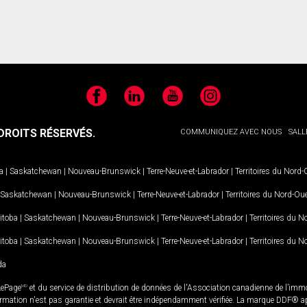
Facebook
LinkedIn
YouTube
Instagram
ROITS RÉSERVÉS.
COMMUNIQUEZ AVEC NOUS
SALL
a
|
Saskatchewan
|
Nouveau-Brunswick
|
Terre-Neuve-et-Labrador
|
Territoires du Nord
Saskatchewan
|
Nouveau-Brunswick
|
Terre-Neuve-et-Labrador
|
Territoires du Nord-Ou
itoba
|
Saskatchewan
|
Nouveau-Brunswick
|
Terre-Neuve-et-Labrador
|
Territoires du 
itoba
|
Saskatchewan
|
Nouveau-Brunswick
|
Terre-Neuve-et-Labrador
|
Territoires du 
da
LePage
MD
et du service de distribution de données de l'Association canadienne de l’im
rmation n'est pas garantie et devrait être indépendamment vérifiée. La marque DDF® appa